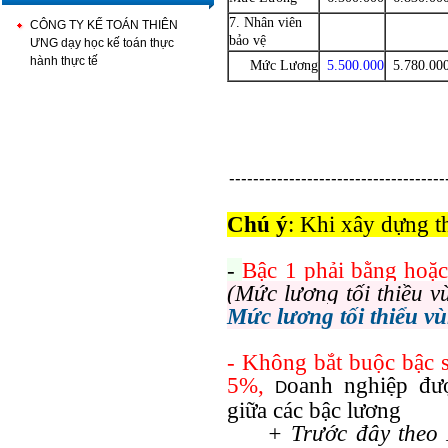
7. Nhân viên
CÔNG TY KẾ TOÁN THIÊN
bảo vệ
ƯNG dạy học kế toán thực
hành thực tế
Mức Lương
5.500.000
5.780.00
------------------------------------
Chú ý
: Khi xây dựng t
-
Bậc 1 phải bằng hoặc
(Mức lương tối thiều v
Mức lương tối thiểu v
- Không bắt buộc bậc s
5%,
oanh nghiệp đư
D
giữa các bậc lương
+ Trước đây theo 