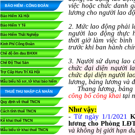
việc hoặc chức danh g
BẢO HIỂM - CÔNG ĐOÀN
lương cho người lao đ
Bảo Hiểm Xã Hội
2. Mức lao động phải 
Bảo Hiểm Y Tế
người lao động thực 
Bảo Hiểm Thất Nghiệp
thời giờ làm việc bìn
Kinh Phí Công Đoàn
trước khi ban hành chí
Chế độ ốm đau BHXH
3. Người sử dụng lao
Chế Độ Thai Sản
chức đại diện người l
Trợ Cấp Hưu Trí Xã Hội
chức đại diện người lao
lương, bảng lương và 
Mẫu biểu hồ sơ, tờ khai bảo hiểm
Thang lương, bảng l
THUẾ THU NHẬP CÁ NHÂN
công bố công khai
tại n
Quy định về thuế TNCN
Như vậy:
Cách tính thuế TNCN
-
Từ ngày 1/1/2021
K
Kê khai thuế TNCN
lương cho Phòng L
và không bị giới hạn d
Mẫu biểu tờ khai thuế TNCN