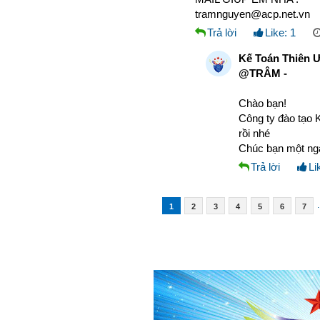
tramnguyen@acp.net.vn
Trả lời
Like:
1
Kế Toán Thiên 
@TRÂM -
Chào bạn!
Công ty đào tạo K
rồi nhé
Chúc bạn một ngà
Trả lời
Li
.
1
2
3
4
5
6
7