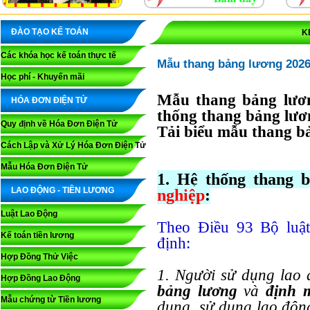
ĐÀO TẠO KẾ TOÁN
K
Các khóa học kế toán thực tế
Mẫu thang bảng lương 2026
Học phí - Khuyến mãi
Mẫu thang bảng lươ
HÓA ĐƠN ĐIỆN TỬ
thống thang bảng lư
Quy định về Hóa Đơn Điện Tử
Tải biểu mẫu thang bả
Cách Lập và Xử Lý Hóa Đơn Điện Tử
Mẫu Hóa Đơn Điện Tử
1. Hệ thống thang 
LAO ĐỘNG - TIỀN LƯƠNG
nghiệp
:
Luật Lao Động
Theo Điều 93 Bộ luậ
Kế toán tiền lương
định:
Hợp Đồng Thử Việc
1. Người sử dụng lao
Hợp Đồng Lao Động
bảng lương
và
định 
Mẫu chứng từ Tiền lương
dụng, sử dụng lao độn