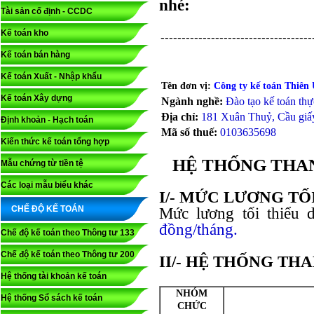
nhé:
Tài sản cố định - CCDC
Kế toán kho
------------------------------------
Kế toán bán hàng
Kế toán Xuất - Nhập khẩu
Tên đơn vị:
Công ty
kế toán Thiên
Kế toán Xây dựng
Ngành nghề:
Đào tạo kế toán thự
Địa chỉ:
181 Xuân Thuỷ, Cầu giấy
Định khoản - Hạch toán
Mã số thuế:
0103635698
Kiến thức kế toán tổng hợp
HỆ THỐNG THA
Mẫu chứng từ tiền tệ
Các loại mẫu biểu khác
I/- MỨC LƯƠNG TỐI
CHẾ ĐỘ KẾ TOÁN
Mức lương tối thiểu
đồng/tháng.
Chế độ kế toán theo Thông tư 133
Chế độ kế toán theo Thông tư 200
II/- HỆ THỐNG T
Hệ thống tài khoản kế toán
NHÓM
Hệ thống Sổ sách kế toán
CHỨC