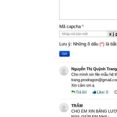
Mã capcha
*
Lưu ý: Những ô dấu
(*)
là bắt
Gửi
Nguyễn Thị Quỳnh Trang
Cho mình xin file mẫu hệ 
trang.prodragon@gmail.c
Xin cảm ơn ạ
Trả lời
Like:
0
TRÂM
CHO EM XIN BẢNG LƯƠ
MAIL GIÚP EM NHA :