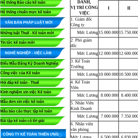
DANH,
Hệ thống Báo cáo kế toán
VỊ TRÍ CÔNG
I
II
Hệ thống chuẩn mực kế toán
VIỆC
1. Giám đốc
VĂN BẢN PHÁP LUẬT MỚI
Công ty
Mức Lương
15.000.000
15.750.00
Những luật Thuế - Kế toán mới
2. Phó giám
Tin tức kế toán mới
đốc
NGHỀ NGHIỆP - VIỆC LÀM
Mức Lương
12.000.000
12.600.00
3. Kế Toán
Biểu Mẫu Đăng Ký Doanh Nghiệp
Trưởng
Công việc của Kế toán
Mức Lương
10.000.000
10.500.00
4. Kế Toán
Hỏi đáp kế toán - Thuế
Viên
Kinh nghiệm xin việc Kế toán
Mức Lương
8.000.000
8.400.00
Mẫu đơn xin việc kế toán
5. Nhân Viên
Kinh Doanh
Mẫu báo cáo thực tập kế toán
Mức Lương
7.000.000
7.350.00
Bài tập kế toán có lời giải
6. Nhân viên
văn phòng
CÔNG TY KẾ TOÁN THIÊN ƯNG
Mức Lương
6.500.000
6.830.00