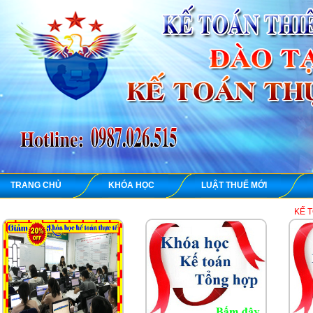
TRANG CHỦ
KHÓA HỌC
LUẬT THUẾ MỚI
KẾ TOÁN THIÊN ƯNG 