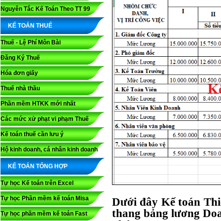
Nguyên Tắc Kế Toán Theo TT 99
KẾ TOÁN THUẾ
Thuế - Lệ Phí Môn Bài
Đăng Ký Thuế
Hóa đơn giấy
Thuế nhà thầu
Phần mềm HTKK mới nhất
Các mức xử phạt vi phạm Thuế
Kế toán thuế cần lưu ý
Hộ kinh doanh, cá nhân kinh doanh
KẾ TOÁN TỔNG HỢP
Tự học Kế toán trên Excel
Tự học Phần mềm kế toán Misa
Dưới đây Kế toán Thi
thang bảng lương Doa
Tự học phần mềm kế toán Fast