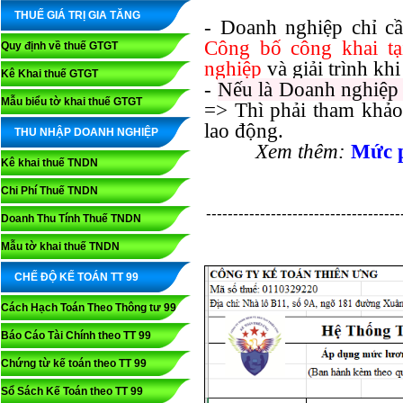
THUẾ GIÁ TRỊ GIA TĂNG
- Doanh nghiệp chỉ c
Công bố công khai tạ
Quy định về thuế GTGT
nghiệp
và giải trình kh
Kê Khai thuế GTGT
-
Nếu là Doanh nghiệp 
Mẫu biểu tờ khai thuế GTGT
=> Thì phải tham khảo 
lao động.
THU NHẬP DOANH NGHIỆP
Xem thêm:
Mức p
Kê khai thuế TNDN
Chi Phí Thuế TNDN
------------------------------------
Doanh Thu Tính Thuế TNDN
Mẫu tờ khai thuế TNDN
CHẾ ĐỘ KẾ TOÁN TT 99
Cách Hạch Toán Theo Thông tư 99
Báo Cáo Tài Chính theo TT 99
Chứng từ kế toán theo TT 99
Sổ Sách Kế Toán theo TT 99