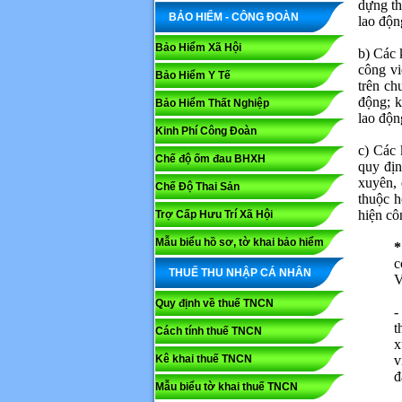
dựng th
BẢO HIỂM - CÔNG ĐOÀN
lao độn
Bảo Hiểm Xã Hội
b) Các 
công vi
Bảo Hiểm Y Tế
trên ch
động; k
Bảo Hiểm Thất Nghiệp
lao độn
Kinh Phí Công Đoàn
c) Các 
Chế độ ốm đau BHXH
quy địn
xuyên, 
Chế Độ Thai Sản
thuộc h
hiện cô
Trợ Cấp Hưu Trí Xã Hội
Mẫu biểu hồ sơ, tờ khai bảo hiểm
*
c
THUẾ THU NHẬP CÁ NHÂN
V
Quy định về thuế TNCN
-
t
Cách tính thuế TNCN
x
Kê khai thuế TNCN
v
đ
Mẫu biểu tờ khai thuế TNCN