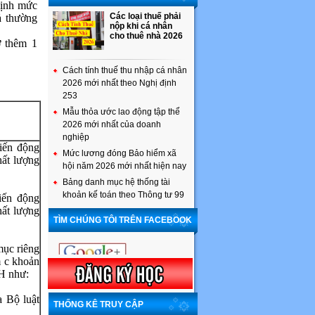
định mức
Các loại thuế phải
ả thường
nộp khi cá nhân
cho thuê nhà 2026
ợ thêm 1
Cách tính thuế thu nhập cá nhân
2026 mới nhất theo Nghị định
253
Mẫu thỏa ước lao động tập thể
2026 mới nhất của doanh
nghiệp
iến động
Mức lương đóng Bảo hiểm xã
hất lượng
hội năm 2026 mới nhất hiện nay
Bảng danh mục hệ thống tài
khoản kế toán theo Thông tư 99
iến động
hất lượng
TÌM CHÚNG TÔI TRÊN FACEBOOK
mục riêng
m c khoản
H như:
a Bộ luật
THỐNG KÊ TRUY CẬP