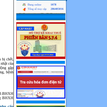
Đang online
1078
Tổng số truy cập
286405016
 bị chết,
 nhật của
động gặp
ộng, bệnh
XH-BHXH
óng BHXH
phụ cấp