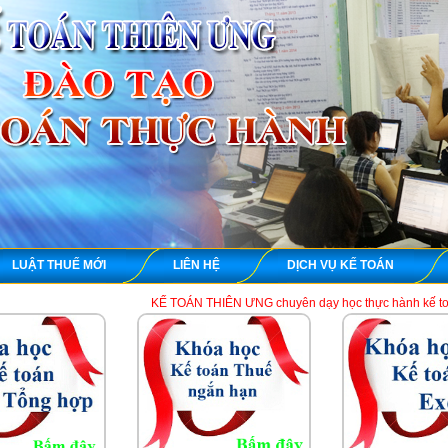
LUẬT THUẾ MỚI
LIÊN HỆ
DỊCH VỤ KẾ TOÁN
KẾ TOÁN THIÊN ƯNG chuyên dạy học thực hành kế toán thuế tổng hợp 