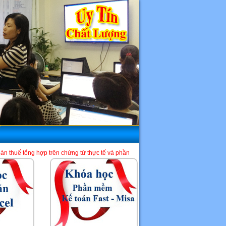
trên chứng từ thực tế và phần mềm HTKK, Excel, Misa. Là một địa chỉ học kế toá
HCM