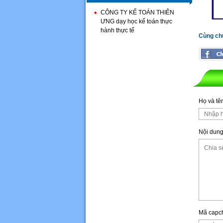
CÔNG TY KẾ TOÁN THIÊN
ƯNG dạy học kế toán thực
hành thực tế
Cùng ch
Họ và tê
Nội dung
Mã capc