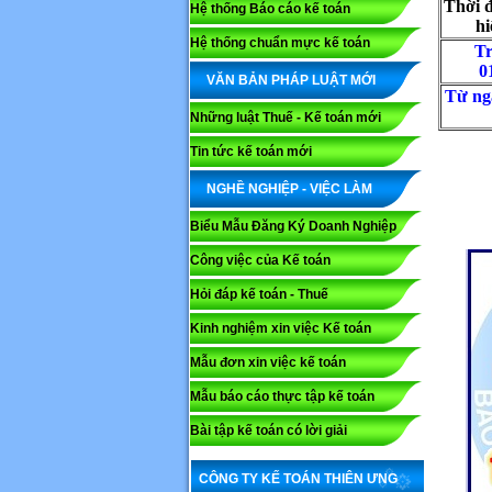
Thời 
Hệ thống Báo cáo kế toán
hi
Hệ thống chuẩn mực kế toán
Tr
0
VĂN BẢN PHÁP LUẬT MỚI
Từ ng
Những luật Thuế - Kế toán mới
Tin tức kế toán mới
NGHỀ NGHIỆP - VIỆC LÀM
Biểu Mẫu Đăng Ký Doanh Nghiệp
Công việc của Kế toán
Hỏi đáp kế toán - Thuế
Kinh nghiệm xin việc Kế toán
Mẫu đơn xin việc kế toán
Mẫu báo cáo thực tập kế toán
Bài tập kế toán có lời giải
CÔNG TY KẾ TOÁN THIÊN ƯNG