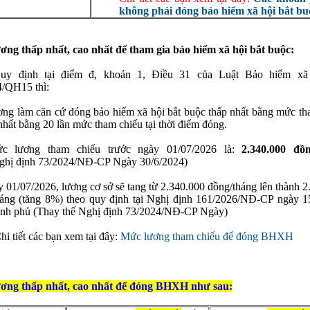
không phải đóng bảo hiểm xã hội bắt bu
ha
*
ơng thấp nhất, cao nhất để tham gia bảo hiểm xã hội bắt buộc:
uy định tại điểm đ, khoản 1, Điều 31 của Luật Bảo hiểm xã 
hững ô dấu
(*)
là bắt buộc !
4/QH15 thì:
ơng làm căn cứ đóng bảo hiểm xã hội bắt buộc thấp nhất bằng mức th
nhất bằng 20 lần mức tham chiếu tại thời điểm đóng.
 lương tham chiếu trước ngày 01/07/2026 là:
2.340.000 đồn
ghị định 73/2024/NĐ-CP Ngày 30/6/2024)
 01/07/2026, lương cơ sở sẽ tang từ 2.340.000 đồng/tháng lên thành 2
háng (tăng 8%) theo quy định tại Nghị định 161/2026/NĐ-CP ngày 1
ính phủ (Thay thế Nghị định 73/2024/NĐ-CP Ngày)
hi tiết các bạn xem tại đây:
Mức lương tham chiếu để đóng BHXH
ơng thấp nhất, cao nhất để đóng BHXH như sau: