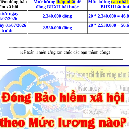
điểm đóng bảo
Mức lương
thấp nhất
để
Mức lương
cao nhất
ểm xã hội
đóng BHXH bắt buộc
BHXH bắt bu
ước ngày
2.340.000 đồng
20 * 2.340.000 = 46.
1/07/2026
ày 01/07/2026
20 * 2.530.000 = 50.
2.530.000 đồng
trở đi
-------------------------------------------------------------------------------------------------
Kế toán Thiên Ưng xin chúc các bạn thành công!
__________________________________________________