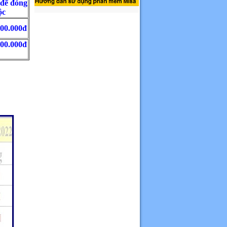
để đóng
ộc
800.000đ
600.000đ