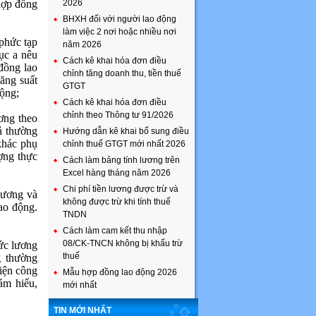
hợp đồng
2026
BHXH đối với người lao động
làm việc 2 nơi hoặc nhiều nơi
 phức tạp
năm 2026
ục a nêu
Cách kê khai hóa đơn điều
đồng lao
chỉnh tăng doanh thu, tiền thuế
ăng suất
GTGT
động;
Cách kê khai hóa đơn điều
chỉnh theo Thông tư 91/2026
ơng theo
ả thường
Hướng dẫn kê khai bổ sung điều
khác phụ
chỉnh thuế GTGT mới nhất 2026
ợng thực
Cách làm bảng tính lương trên
Excel hàng tháng năm 2026
Chi phí tiền lương được trừ và
lương và
không được trừ khi tính thuế
ao động.
TNDN
Cách làm cam kết thu nhập
08/CK-TNCN không bị khấu trừ
ức lương
thuế
g thường
hiện công
Mẫu hợp đồng lao động 2026
m hiếu,
mới nhất
TIN MỚI NHẤT