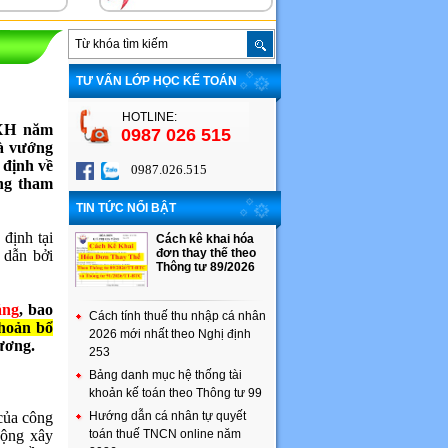
TƯ VẤN LỚP HỌC KẾ TOÁN
HOTLINE:
XH năm
0987 026 515
à vướng
 định về
0987.026.515
ng tham
TIN TỨC NỔI BẬT
định tại
Cách kê khai hóa
đơn thay thế theo
dẫn bởi
Thông tư 89/2026
áng
, bao
Cách tính thuế thu nhập cá nhân
hoản bổ
2026 mới nhất theo Nghị định
ương.
253
Bảng danh mục hệ thống tài
khoản kế toán theo Thông tư 99
 của công
Hướng dẫn cá nhân tự quyết
động xây
toán thuế TNCN online năm