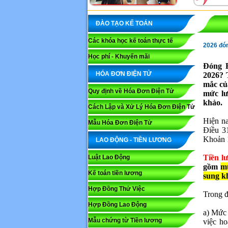
ĐÀO TẠO KẾ TOÁN
Các khóa học kế toán thực tế
2026 đó
Học phí - Khuyến mãi
Đóng 
HÓA ĐƠN ĐIỆN TỬ
2026? 
mắc củ
Quy định về Hóa Đơn Điện Tử
m
ức l
khảo.
Cách Lập và Xử Lý Hóa Đơn Điện Tử
Hiện na
Mẫu Hóa Đơn Điện Tử
Điều 3
Khoản 
LAO ĐỘNG - TIỀN LƯƠNG
Tiền l
Luật Lao Động
gồm
m
Kế toán tiền lương
sung k
Hợp Đồng Thử Việc
Trong đ
Hợp Đồng Lao Động
a) Mức 
Mẫu chứng từ Tiền lương
việc h