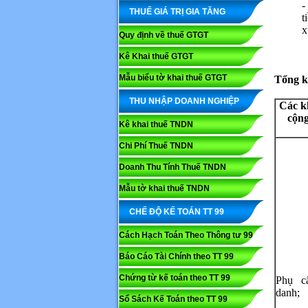
-
THUẾ GIÁ TRỊ GIA TĂNG
t
x
Quy định về thuế GTGT
Kê Khai thuế GTGT
Mẫu biểu tờ khai thuế GTGT
Tổng k
THU NHẬP DOANH NGHIỆP
Các k
cộng
Kê khai thuế TNDN
Chi Phí Thuế TNDN
Doanh Thu Tính Thuế TNDN
Mẫu tờ khai thuế TNDN
CHẾ ĐỘ KẾ TOÁN TT 99
Cách Hạch Toán Theo Thông tư 99
Báo Cáo Tài Chính theo TT 99
Chứng từ kế toán theo TT 99
Phụ c
danh;
Sổ Sách Kế Toán theo TT 99