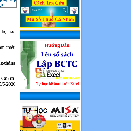
ộc
hội số:
am chiếu
g/tháng
.530.000
5/5/2026