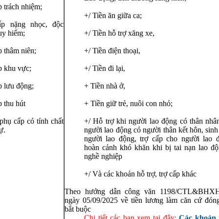
 trách nhiệm;
+/ Tiền ăn giữa ca;
ấp nặng nhọc, độc
uy hiểm;
+/ Tiền hỗ trợ xăng xe,
p thâm niên;
+/ Tiền điện thoại,
p khu vực;
+/ Tiền đi lại,
p lưu động;
+ Tiền nhà ở,
 thu hút
+ Tiền giữ trẻ, nuôi con nhỏ;
phụ cấp có tính chất
+/ Hỗ trợ khi người lao động có thân nhân
ự.
người lao động có người thân kết hôn, sinh
n
*
người lao động, trợ cấp cho người lao 
hoàn cảnh khó khăn khi bị tai nạn lao đ
nghề nghiệp
 bình luận
*
+/ Và các khoản hỗ trợ, trợ cấp khác
Theo hướng dẫn công văn 1198/CTL&BH
ngày 05/09/2025 về tiền lương làm căn cứ đ
bắt buộc
Chi tiết các bạn xem tại đây:
Các khoản 