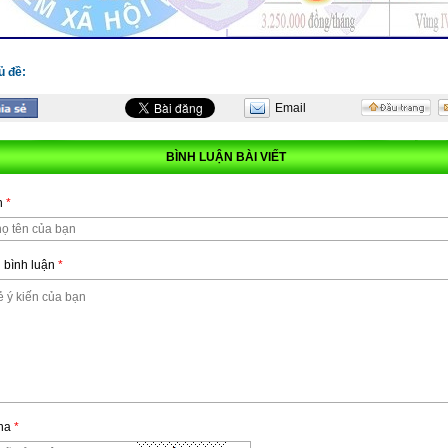
ủ đề:
Email
BÌNH LUẬN BÀI VIẾT
n
*
 bình luận
*
ha
*