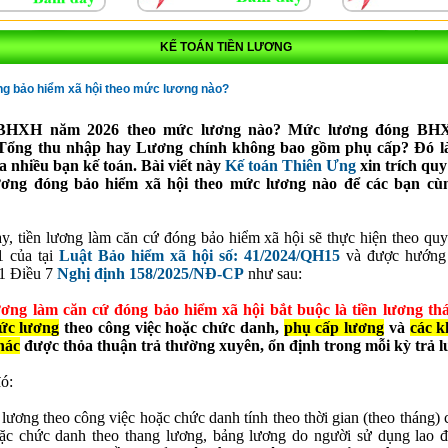
KẾ TOÁN TIỀN LƯƠNG
ng bảo hiểm xã hội theo mức lương nào?
BHXH năm 2026 theo mức lương nào? Mức lương đóng BH
Tổng thu nhập hay Lương chính không bao gồm phụ cấp? Đó l
a nhiều bạn kế toán. Bài viết này
Kế toán Thiên Ưng
xin trích quy
ương
đóng b
ảo hiểm xã hội
theo mức lương nào để các bạn cù
y, tiền lương làm căn cứ đóng bảo hiểm xã hội sẽ thực hiện theo quy 
1 của tại
Luật Bảo hiểm xã hội số: 41/2024/QH15
và được hướng 
1 Điều 7
Nghị định 158/2025/NĐ-CP
như sau:
ương làm căn cứ đóng bảo hiểm xã hội bắt buộc là tiền lương th
ức lương
theo công việc hoặc chức danh,
phụ cấp lương
và
các k
hác
được thỏa thuận trả thường xuyên, ổn định trong mỗi kỳ trả l
ó:
lương theo công việc hoặc chức danh tính theo thời gian (theo tháng)
oặc chức danh theo thang lương, bảng lương do người sử dụng lao 