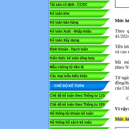
Tài sản cố định - CCDC
Kế toán kho
Mã capc
Mức lư
Kế toán bán hàng
Theo q
Kế toán Xuất - Nhập khẩu
Lưu ý: N
41/202
Kế toán Xây dựng
Gửi
Tiền lư
Định khoản - Hạch toán
và cao 
Kiến thức kế toán tổng hợp
Mà mức
(theo
N
Mẫu chứng từ tiền tệ
Các loại mẫu biểu khác
Từ ngày
đồng/t
CHẾ ĐỘ KẾ TOÁN
của Ch
Chế độ kế toán theo Thông tư 133
C
Chế độ kế toán theo Thông tư 200
Vì vậy:
Hệ thống tài khoản kế toán
Mức lư
Hệ thống Sổ sách kế toán