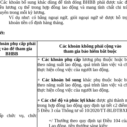
 Các khoản bổ sung khác dùng để tính đóng BHBB phải được xác 
iền lương cụ thể trong hợp đồng lao động và mang tính chất chi tr
uyên trong mỗi kỳ lương.
Ví dụ như: có bằng ngoại ngữ, giỏi ngoại ngữ sẽ được hỗ tr
khoản tiền cố định hàng tháng.
ết:
hoản phụ cấp phải
Các khoản không phải cộng vào
 vào để tham gia
tham gia bảo hiểm bắt buộc
BHBB
+
Các khoản phụ cấp
lương phụ thuộc hoặc b
theo năng suất lao động, quá trình làm việc và c
thực hiện công việc của người lao động.
+
Các khoản bổ sung
khác phụ thuộc hoặc b
theo năng suất lao động, quá trình làm việc và c
thực hiện công việc của người lao động.
+ Các chế độ và phúc lợi khác
được ghi thành 
trong hợp đồng lao động quy định tại tiết c2 điể
5 Điều 3 của Thông tư số 10/2020/TT-BLĐTBX
ấp chức vụ, chức
+/ Thưởng theo quy định tại Điều 104 củ
Lao động, tiền thưởng sáng kiến;