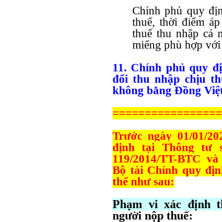
Chính phủ quy địn
thuế, thời điểm áp
thuế thu nhập cá 
miếng phù hợp với l
11. Chính phủ quy đị
đổi thu nhập chịu t
không bằng Đồng Việ
=================
Trước ngày 01/01/202
định tại Thông tư 
119/2014/TT-BTC và
Bộ tài Chính quy đị
thể như sau:
Phạm vi xác định 
người nộp thuế: