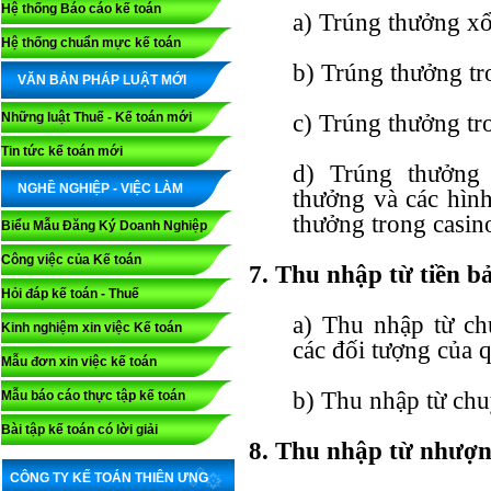
Hệ thống Báo cáo kế toán
a) Trúng thưởng xổ
Hệ thống chuẩn mực kế toán
b) Trúng thưởng tr
VĂN BẢN PHÁP LUẬT MỚI
Những luật Thuế - Kế toán mới
c) Trúng thưởng tr
Tin tức kế toán mới
d) Trúng thưởng 
NGHỀ NGHIỆP - VIỆC LÀM
thưởng và các hình
thưởng trong casin
Biểu Mẫu Đăng Ký Doanh Nghiệp
Công việc của Kế toán
7. Thu nhập từ tiền b
Hỏi đáp kế toán - Thuế
a) Thu nhập từ ch
Kinh nghiệm xin việc Kế toán
các đối tượng của q
Mẫu đơn xin việc kế toán
b) Thu nhập từ chu
Mẫu báo cáo thực tập kế toán
Bài tập kế toán có lời giải
8. Thu nhập từ nhượn
CÔNG TY KẾ TOÁN THIÊN ƯNG