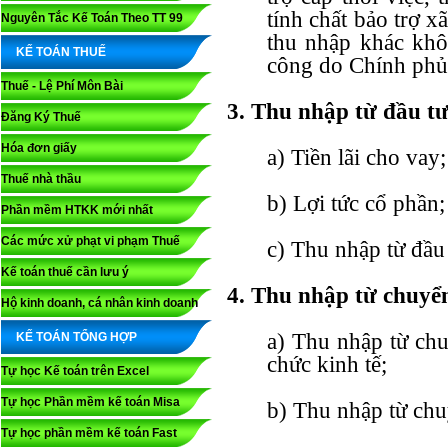
tính chất bảo trợ x
Nguyên Tắc Kế Toán Theo TT 99
thu nhập khác khôn
KẾ TOÁN THUẾ
công do Chính phủ
Thuế - Lệ Phí Môn Bài
3. Thu nhập từ đầu t
Đăng Ký Thuế
Hóa đơn giấy
a) Tiền lãi cho vay;
Thuế nhà thầu
b) Lợi tức cổ phần;
Phần mềm HTKK mới nhất
Các mức xử phạt vi phạm Thuế
c) Thu nhập từ đầu
Kế toán thuế cần lưu ý
4. Thu nhập từ chuyể
Hộ kinh doanh, cá nhân kinh doanh
a) Thu nhập từ ch
KẾ TOÁN TỔNG HỢP
chức kinh tế;
Tự học Kế toán trên Excel
Tự học Phần mềm kế toán Misa
b) Thu nhập từ ch
Tự học phần mềm kế toán Fast