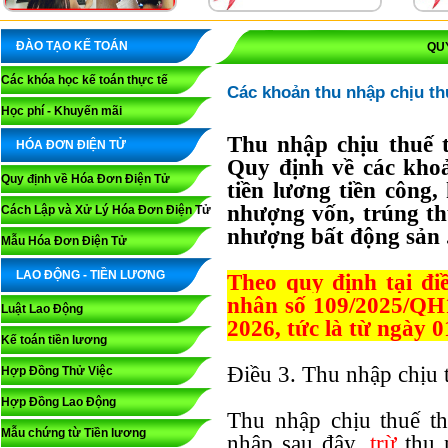
ĐÀO TẠO KẾ TOÁN
QU
Các khóa học kế toán thực tế
Các khoản thu nhập chịu t
Học phí - Khuyến mãi
Thu nhập chịu thuế 
HÓA ĐƠN ĐIỆN TỬ
Quy định về các kho
Quy định về Hóa Đơn Điện Tử
tiền lương tiền công
nhượng vốn, trúng th
Cách Lập và Xử Lý Hóa Đơn Điện Tử
nhượng bất động sản .
Mẫu Hóa Đơn Điện Tử
LAO ĐỘNG - TIỀN LƯƠNG
Theo quy định tại đi
nhân số 109/2025/QH1
Luật Lao Động
2026, tức là từ ngày 0
Kế toán tiền lương
Điều 3. Thu nhập chịu 
Hợp Đồng Thử Việc
Hợp Đồng Lao Động
Thu nhập chịu thuế t
Mẫu chứng từ Tiền lương
nhập sau đây,
trừ
thu 