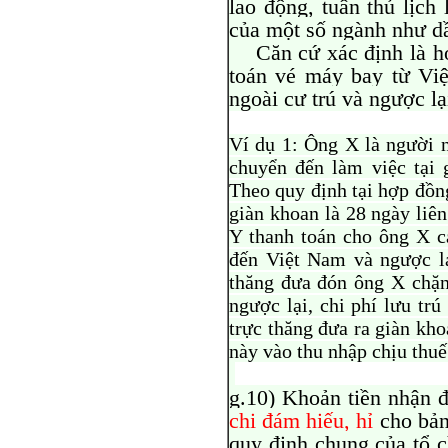
lao động, tuân thủ lịch
của một số ngành như dầ
Căn cứ xác định là hợp
toán vé máy bay từ Vi
ngoài cư trú và ngược lạ
Ví dụ 1: Ông X là người 
chuyển đến làm việc tại 
Theo quy định tại hợp đồn
giàn khoan là 28 ngày liê
Y thanh toán cho ông X c
đến Việt Nam và ngược lạ
thăng đưa đón ông X chặn
ngược lại, chi phí lưu tr
trực thăng đưa ra giàn kho
này vào thu nhập chịu thuế
g.10) Khoản tiền nhận đ
chi đám hiếu, hỉ
cho bản
quy định chung của tổ c