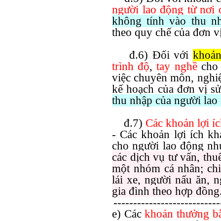
người lao động từ nơi 
không tính vào thu nh
theo quy chế của đơn vị
đ.6) Đối với
khoả
trình độ
,
tay nghề
cho
việc chuyên môn, nghiệ
kế hoạch của đơn vị s
thu nhập của người lao
đ.7)
Các khoản lợi í
- Các khoản lợi ích k
cho người lao động n
các dịch vụ tư vấn, th
một nhóm cá nhân; chi
lái xe, người nấu ăn, 
gia đình theo hợp đồng.
---------------------------
e) Các
khoản thưởng bằ