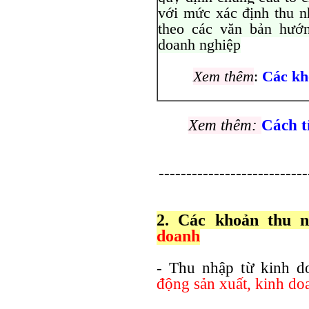
với mức xác định thu n
theo các văn bản hướn
doanh nghiệp
Xem thêm
:
Các kh
Xem thêm:
Cách t
---------------------------
2. Các khoản thu
doanh
- Thu nhập từ kinh d
động sản xuất, kinh do