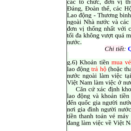
các tổ chức, đơn vị t
Đảng, Đoàn thể, các H
Lao động - Thương binh
ngoài Nhà nước và các 
đơn vị thống nhất với 
tối đa không vượt quá 
nước.
Chi tiết
:
Q
g.6) Khoản tiền
mua vé
lao động
trả hộ
(hoặc th
nước ngoài làm việc tạ
Việt Nam làm việc ở nư
Căn cứ xác định khoả
lao động và khoản tiền
đến quốc gia người nướ
nơi gia đình người nước
tiền thanh toán vé máy
đang làm việc về Việt N