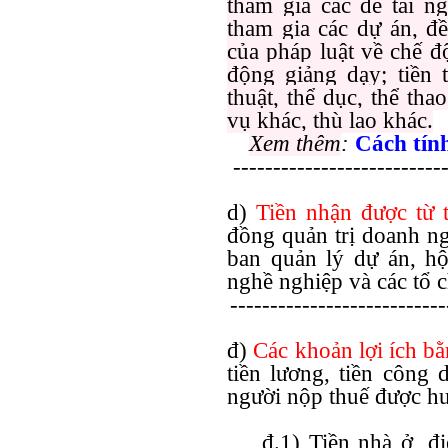
tham gia các đề tài ng
tham gia các dự án, đề
của pháp luật về chế đ
động giảng dạy; tiền 
thuật, thể dục, thể tha
vụ khác, thù lao khác.
Xem thêm
:
Cách tín
---------------------------
d)
Tiền nhận được từ 
đồng quản trị doanh ng
ban quản lý dự án, hộ
nghề nghiệp và các tổ 
---------------------------
đ)
Các khoản lợi ích
bằ
tiền lương, tiền công
người nộp thuế được hư
đ.1) Tiền nhà ở, điệ