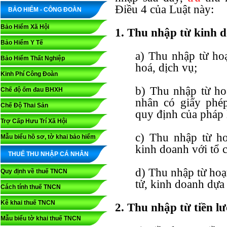
Điều 4 của Luật này:
BẢO HIỂM - CÔNG ĐOÀN
Bảo Hiểm Xã Hội
1. Thu nhập từ kinh 
Bảo Hiểm Y Tế
a) Thu nhập từ ho
Bảo Hiểm Thất Nghiệp
hoá, dịch vụ;
Kinh Phí Công Đoàn
b) Thu nhập từ ho
Chế độ ốm đau BHXH
nhân có giấy phé
Chế Độ Thai Sản
quy định của pháp 
Trợ Cấp Hưu Trí Xã Hội
c) Thu nhập từ ho
Mẫu biểu hồ sơ, tờ khai bảo hiểm
kinh doanh với tổ 
THUẾ THU NHẬP CÁ NHÂN
d) Thu nhập từ hoạ
Quy định về thuế TNCN
tử, kinh doanh dựa 
Cách tính thuế TNCN
Kê khai thuế TNCN
2. Thu nhập từ tiền l
Mẫu biểu tờ khai thuế TNCN