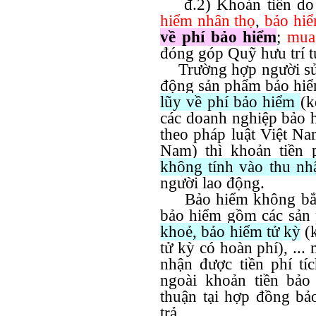
đ.2) Khoản tiền do 
hiểm nhân thọ
,
bảo hi
về phí bảo hiểm
;
mua
đóng góp Quỹ hưu trí t
Trường hợp người sử 
động sản phẩm bảo hi
lũy về phí bảo hiểm
(k
các doanh nghiệp bảo 
theo pháp luật Việt Na
Nam) thì khoản tiền
không tính vào thu nh
người lao động.
Bảo hiểm không bắt b
bảo hiểm gồm các sản
khoẻ, bảo hiểm tử kỳ
(
tử kỳ có hoàn phí), ..
nhận được tiền phí tí
ngoài khoản tiền bảo
thuận tại hợp đồng b
trả.