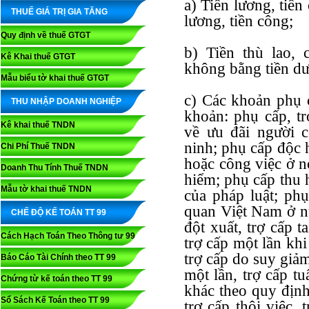
a) Tiền lương, tiền
THUẾ GIÁ TRỊ GIA TĂNG
lương, tiền công;
Quy định về thuế GTGT
b) Tiền thù lao, 
Kê Khai thuế GTGT
không bằng tiền dư
Mẫu biểu tờ khai thuế GTGT
c) Các khoản phụ c
THU NHẬP DOANH NGHIỆP
khoản: phụ cấp, tr
Kê khai thuế TNDN
về ưu đãi người 
ninh; phụ cấp độc 
Chi Phí Thuế TNDN
hoặc công việc ở n
Doanh Thu Tính Thuế TNDN
hiểm; phụ cấp thu 
Mẫu tờ khai thuế TNDN
của pháp luật; phụ
quan Việt Nam ở nư
CHẾ ĐỘ KẾ TOÁN TT 99
đột xuất, trợ cấp 
Cách Hạch Toán Theo Thông tư 99
trợ cấp một lần kh
trợ cấp do suy giảm
Báo Cáo Tài Chính theo TT 99
một lần, trợ cấp t
Chứng từ kế toán theo TT 99
khác theo quy định
Sổ Sách Kế Toán theo TT 99
trợ cấp thôi việc,