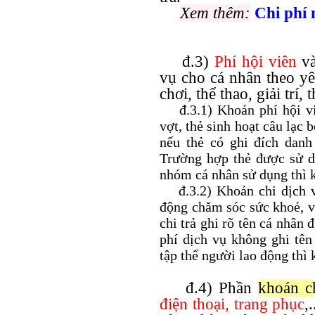
Xem thêm:
Chi phí
đ.3)
Phí hội viên
v
vụ cho cá nhân theo yê
chơi, thể thao, giải trí
đ.3.1) Khoản phí hội viê
vợt, thẻ sinh hoạt câu lạc b
nếu thẻ có ghi đích dan
Trường hợp thẻ được sử d
nhóm cá nhân sử dụng thì k
đ.3.2) Khoản chi dịch vụ
động chăm sóc sức khoẻ, vu
chi trả ghi rõ tên cá nhân
phí dịch vụ không ghi tê
tập thể người lao động thì 
đ.4) Phần
khoán c
điện thoại,
trang phục
,