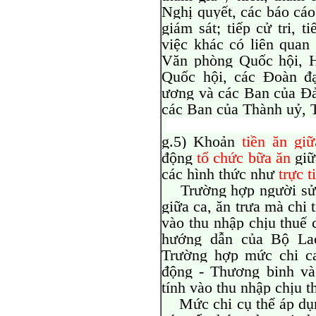
Nghị quyết, các báo cáo 
giám sát; tiếp cử tri, 
việc khác có liên quan
Văn phòng Quốc hội, H
Quốc hội, các Đoàn đ
ương và các Ban của Đả
các Ban của Thành uỷ, T
g.5) Khoản
tiền ăn giữ
động
tổ chức bữa ăn
giữ
các hình thức như
trực 
Trường hợp người sử d
giữa ca, ăn trưa mà chi 
vào thu nhập chịu thuế
hướng dẫn của Bộ La
Trường hợp mức chi c
động - Thương binh và
tính vào thu nhập chịu t
Mức chi cụ thể áp dụn