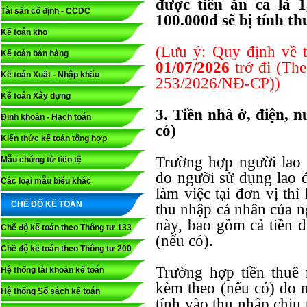
được tiền ăn ca là 1
Tài sản cố định - CCDC
100.000đ sẽ bị tính 
Kế toán kho
(Lưu ý: Quy định về 
Kế toán bán hàng
01/07/2026
trở đi (Th
Kế toán Xuất - Nhập khẩu
253/2026/NĐ-CP))
Kế toán Xây dựng
3. Tiền nhà ở, điện, 
Định khoản - Hạch toán
có)
Kiến thức kế toán tổng hợp
Trường hợp người lao 
Mẫu chứng từ tiền tệ
do người sử dụng lao 
Các loại mẫu biểu khác
làm việc tại đơn vị th
CHẾ ĐỘ KẾ TOÁN
thu nhập cá nhân của n
này, bao gồm cả tiền đ
Chế độ kế toán theo Thông tư 133
(nếu có).
Chế độ kế toán theo Thông tư 200
Trường hợp tiền thuê 
Hệ thống tài khoản kế toán
kèm theo (nếu có) do n
Hệ thống Sổ sách kế toán
tính vào thu nhập chịu 