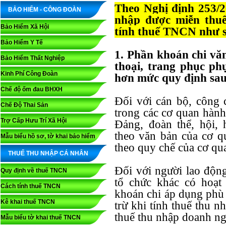
Theo Nghị định 253/2
BẢO HIỂM - CÔNG ĐOÀN
nhập được miễn thuế
Bảo Hiểm Xã Hội
tính thuế TNCN như 
Bảo Hiểm Y Tế
1. Phần khoán chi vă
Bảo Hiểm Thất Nghiệp
thoại, trang phục ph
Kinh Phí Công Đoàn
hơn mức quy định sau
Chế độ ốm đau BHXH
Đối với cán bộ, công 
Chế Độ Thai Sản
trong các cơ quan hành
Trợ Cấp Hưu Trí Xã Hội
Đảng, đoàn thể, hội,
theo văn bản của cơ 
Mẫu biểu hồ sơ, tờ khai bảo hiểm
theo quy chế của cơ qua
THUẾ THU NHẬP CÁ NHÂN
Đối với người lao động
Quy định về thuế TNCN
tổ chức khác có hoạt
Cách tính thuế TNCN
khoán chi áp dụng phù 
Kê khai thuế TNCN
trừ khi tính thuế thu 
thuế thu nhập doanh ng
Mẫu biểu tờ khai thuế TNCN