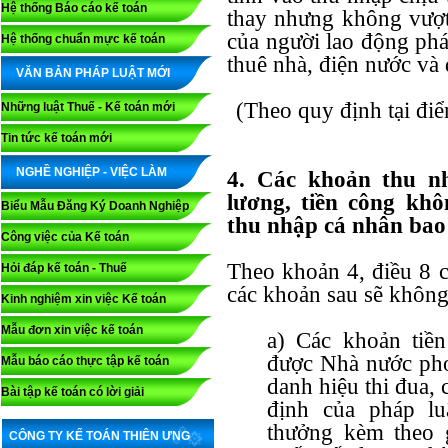
Hệ thống Báo cáo kế toán
thay nhưng không vượt
của người lao động phá
Hệ thống chuẩn mực kế toán
thuê nhà, điện nước và 
VĂN BẢN PHÁP LUẬT MỚI
(Theo quy định tại đi
Những luật Thuế - Kế toán mới
Tin tức kế toán mới
NGHỀ NGHIỆP - VIỆC LÀM
4. Các khoản thu n
lương, tiền công khô
Biểu Mẫu Đăng Ký Doanh Nghiệp
thu nhập cá nhân bao
Công việc của Kế toán
Theo
khoản 4, điều 8 
Hỏi đáp kế toán - Thuế
các khoản sau sẽ không
Kinh nghiệm xin việc Kế toán
Mẫu đơn xin việc kế toán
a) Các khoản tiề
được Nhà nước pho
Mẫu báo cáo thực tập kế toán
danh hiệu thi đua,
Bài tập kế toán có lời giải
định của pháp lu
thưởng kèm theo g
CÔNG TY KẾ TOÁN THIÊN ƯNG