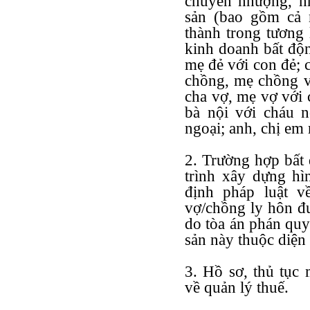
chuyển nhượng, nh
sản (bao gồm cả 
thành trong tương 
kinh doanh bất độn
mẹ đẻ với con đẻ; 
chồng, mẹ chồng vớ
cha vợ, mẹ vợ với c
bà nội với cháu n
ngoại; anh, chị em 
2. Trường hợp bất
trình xây dựng hì
định pháp luật v
vợ/chồng ly hôn đư
do tòa án phán quyế
sản này thuộc diện
3. Hồ sơ, thủ tục 
về quản lý thuế.