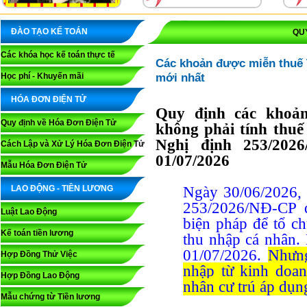
ĐÀO TẠO KẾ TOÁN
QU
Các khóa học kế toán thực tế
Các khoản được miễn thuế 
mới nhất
Học phí - Khuyến mãi
HÓA ĐƠN ĐIỆN TỬ
Quy định các khoả
Quy định về Hóa Đơn Điện Tử
không phải tính thu
Nghị định 253/202
Cách Lập và Xử Lý Hóa Đơn Điện Tử
01/07/2026
Mẫu Hóa Đơn Điện Tử
LAO ĐỘNG - TIỀN LƯƠNG
Ngày 30/06/2026, 
253/2026/NĐ-CP q
Luật Lao Động
biện pháp để tổ c
Kế toán tiền lương
thu nhập cá nhân. 
01/07/2026.
Nhưng
Hợp Đồng Thử Việc
nhập từ kinh doanh
Hợp Đồng Lao Động
nhân cư trú áp dụn
Mẫu chứng từ Tiền lương