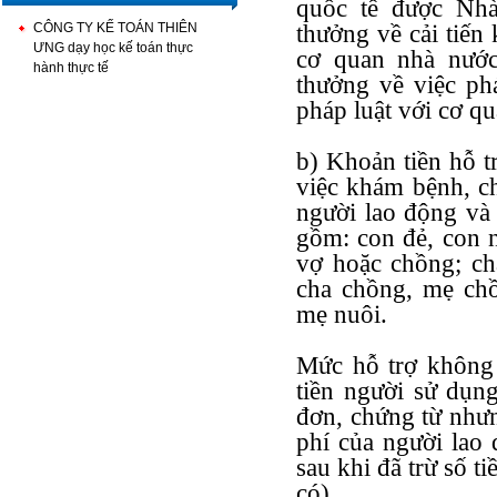
quốc tế được Nhà
CÔNG TY KẾ TOÁN THIÊN
thưởng về cải tiến
ƯNG dạy học kế toán thực
cơ quan nhà nước
hành thực tế
thưởng về việc ph
pháp luật với cơ q
b) Khoản tiền hỗ t
việc khám bệnh, c
người lao động và
gồm: con đẻ, con n
vợ hoặc chồng; ch
cha chồng, mẹ chồ
mẹ nuôi.
Mức hỗ trợ không 
tiền người sử dụng
đơn, chứng từ nhưn
phí của người lao
sau khi đã trừ số t
có).