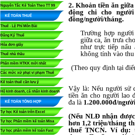
2. Khoản tiền ăn giữa
Nguyên Tắc Kế Toán Theo TT 99
động chi cho người
KẾ TOÁN THUẾ
đồng/người/tháng.
Thuế - Lệ Phí Môn Bài
Trường hợp người 
Đăng Ký Thuế
giữa ca, ăn trưa ch
Hóa đơn giấy
như trực tiếp nấu 
không tính vào thu
Thuế nhà thầu
Phần mềm HTKK mới nhất
(Theo quy định tại đi
Các mức xử phạt vi phạm Thuế
Kế toán thuế cần lưu ý
Vậy là: Nếu người sử 
Hộ kinh doanh, cá nhân kinh doanh
tiền ăn cho người lao
đa là
1.200.000đ/ngườ
KẾ TOÁN TỔNG HỢP
Tự học Kế toán trên Excel
(Nếu NLĐ nhận được t
Tự học Phần mềm kế toán Misa
hơn 1,2 triệu/tháng th
thuế TNCN. Ví dụ: 
Tự học phần mềm kế toán Fast