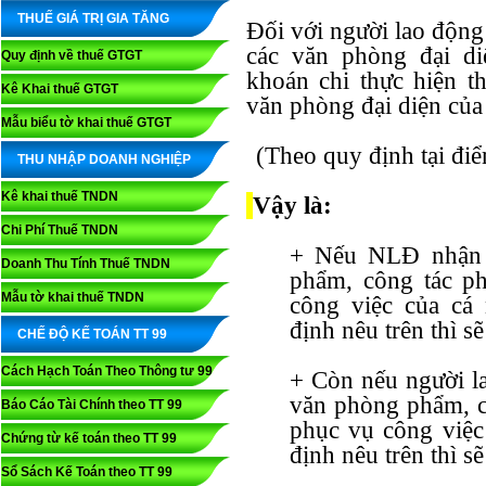
THUẾ GIÁ TRỊ GIA TĂNG
Đối với người lao động 
các văn phòng đại di
Quy định về thuế GTGT
khoán chi thực hiện t
Kê Khai thuế GTGT
văn phòng đại diện của
Mẫu biểu tờ khai thuế GTGT
(Theo quy định tại đi
THU NHẬP DOANH NGHIỆP
Kê khai thuế TNDN
Vậy là:
Chi Phí Thuế TNDN
+ Nếu NLĐ nhận 
Doanh Thu Tính Thuế TNDN
phẩm, công tác ph
Mẫu tờ khai thuế TNDN
công việc của c
định nêu trên thì 
CHẾ ĐỘ KẾ TOÁN TT 99
Cách Hạch Toán Theo Thông tư 99
+ Còn nếu người l
văn phòng phẩm, cô
Báo Cáo Tài Chính theo TT 99
phục vụ công vi
Chứng từ kế toán theo TT 99
định nêu trên thì 
Sổ Sách Kế Toán theo TT 99