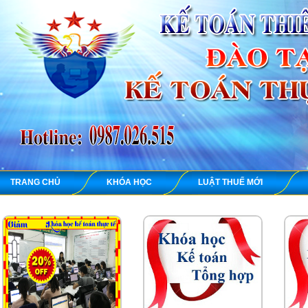
TRANG CHỦ
KHÓA HỌC
LUẬT THUẾ MỚI
KẾ TOÁN THI