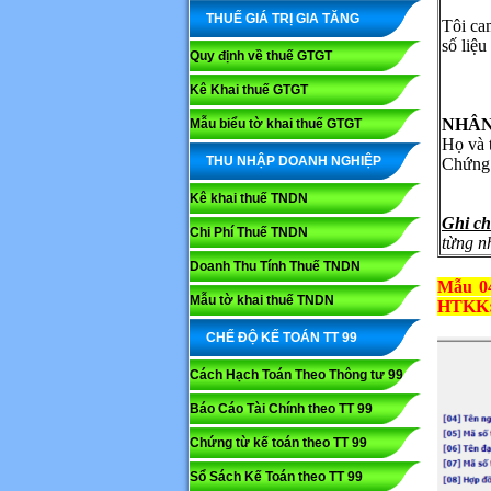
THUẾ GIÁ TRỊ GIA TĂNG
Tôi cam
số liệu
Quy định về thuế GTGT
Kê Khai thuế GTGT
NHÂN
Mẫu biểu tờ khai thuế GTGT
Họ và tên
THU NHẬP DOANH NGHIỆP
Chứng c
Kê khai thuế TNDN
Ghi c
Chi Phí Thuế TNDN
từng n
Doanh Thu Tính Thuế TNDN
Mẫu 04
Mẫu tờ khai thuế TNDN
HTKK
CHẾ ĐỘ KẾ TOÁN TT 99
Cách Hạch Toán Theo Thông tư 99
Báo Cáo Tài Chính theo TT 99
Chứng từ kế toán theo TT 99
Sổ Sách Kế Toán theo TT 99