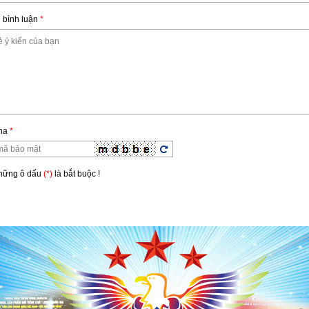
 bình luận
*
hững ô dấu
(*)
là bắt buộc !
ha
*
Những ô dấu
(*)
là bắt buộc !