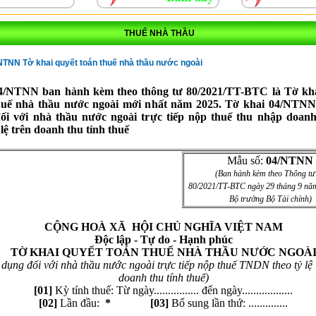
THUẾ NHÀ THẦU
TNN Tờ khai quyết toán thuế nhà thầu nước ngoài
/NTNN ban hành kèm theo thông tư 80/2021/TT-BTC là Tờ kha
huế nhà thầu nước ngoài mới nhất năm 2025. Tờ khai 04/NTNN
ối với nhà thầu nước ngoài trực tiếp nộp thuế thu nhập doan
 lệ trên doanh thu tính thuế
Mẫu số:
04
/NTNN
(Ban hành kèm theo Thông tư
80/2021/TT-BTC ngày 29 tháng 9 nă
Bộ trưởng Bộ Tài chính)
CỘNG HOÀ XÃ HỘI CHỦ NGHĨA VIỆT NAM
Độc lập - Tự do - Hạnh phúc
TỜ KHAI QUYẾT TOÁN THUẾ NHÀ THẦU NƯỚC NGOÀ
 dụng đối với nhà thầu nước ngoài trực tiếp nộp thuế TNDN theo tỷ lệ
doanh thu tính thuế)
[01]
Kỳ tính thuế: Từ ngày................ đến ngày..................
[0
2
]
Lần đầu:
*
[0
3
]
Bổ sung lần thứ: ..............