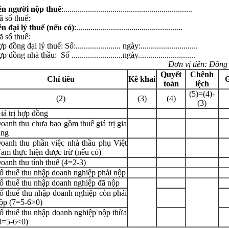
ên người nộp thuế
:...............................................................
ã số thuế:
ên đại lý thuế (nếu có)
:....................................................
ã số thuế:
 đồng đại lý thuế: Số:...................... ngày:............................
 đồng nhà thầu: Số .........................ngày............................
Đơn vị tiền: Đồng Việt
Quyết
Chênh
Chỉ tiêu
Kê khai
G
toán
lệch
(5)=(4)-
(2)
(3)
(4)
(3)
iá trị hợp đồng
oanh thu chưa bao gồm thuế giá trị gia
ăng
oanh thu phần việc nhà thầu phụ Việt
am thực hiện được trừ (nếu có)
oanh thu tính thuế (4=2-3)
ố thuế thu nhập doanh nghiệp phải nộp
ố thuế thu nhập doanh nghiệp đã nộp
ố thuế thu nhập doanh nghiệp còn phải
ộp (7=5-6>0)
ố thuế thu nhập doanh nghiệp nộp thừa
8=5-6<0)