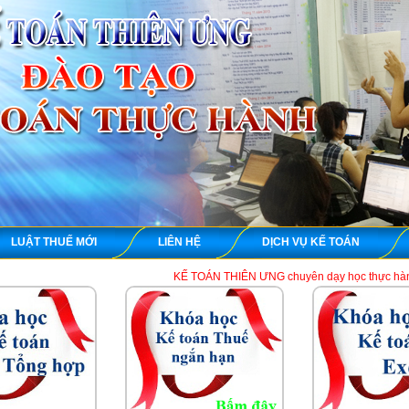
LUẬT THUẾ MỚI
LIÊN HỆ
DỊCH VỤ KẾ TOÁN
KẾ TOÁN THIÊN ƯNG chuyên dạy học thực hành kế toán thuế tổn