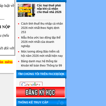
áp luật về
Các loại thuế phải
nộp khi cá nhân
cho thuê nhà 2026
....
Cách tính thuế thu nhập cá nhân
I NỘP
2026 mới nhất theo Nghị định
253
u (nếu
Mẫu thỏa ước lao động tập thể
2026 mới nhất của doanh
nghiệp
ết đối với
Mức lương đóng Bảo hiểm xã
hội năm 2026 mới nhất hiện nay
Bảng danh mục hệ thống tài
hần mềm
khoản kế toán theo Thông tư 99
TÌM CHÚNG TÔI TRÊN FACEBOOK
THỐNG KÊ TRUY CẬP