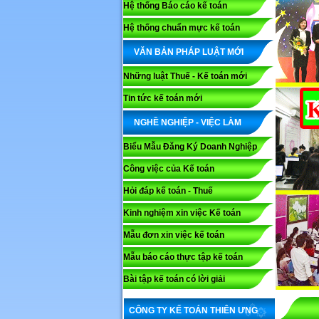
Hệ thống Báo cáo kế toán
Hệ thống chuẩn mực kế toán
VĂN BẢN PHÁP LUẬT MỚI
Những luật Thuế - Kế toán mới
Tin tức kế toán mới
NGHỀ NGHIỆP - VIỆC LÀM
Biểu Mẫu Đăng Ký Doanh Nghiệp
Công việc của Kế toán
Hỏi đáp kế toán - Thuế
Kinh nghiệm xin việc Kế toán
Mẫu đơn xin việc kế toán
Mẫu báo cáo thực tập kế toán
Bài tập kế toán có lời giải
CÔNG TY KẾ TOÁN THIÊN ƯNG