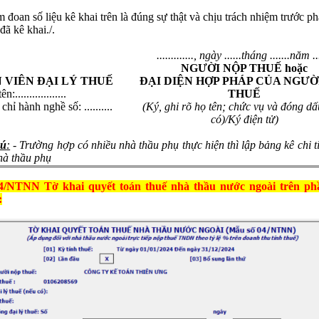
 đoan số liệu kê khai trên là đúng sự thật và chịu trách nhiệm trước ph
 đã kê khai./.
............., ngày ......tháng .......năm ...
NGƯỜI NỘP THUẾ
hoặc
 VIÊN ĐẠI LÝ THUẾ
ĐẠI DIỆN HỢP PHÁP CỦA NGƯỜ
:..................
THUẾ
hỉ hành nghề số: ..........
(Ký, ghi rõ họ tên; chức vụ và đóng dấ
có)/Ký điện tử)
hú
:
- Trường hợp có nhiều nhà thầu phụ thực hiện thì lập bảng kê chi ti
hà thầu phụ
/NTNN Tờ khai quyết toán thuế nhà thầu nước ngoài trên p
: