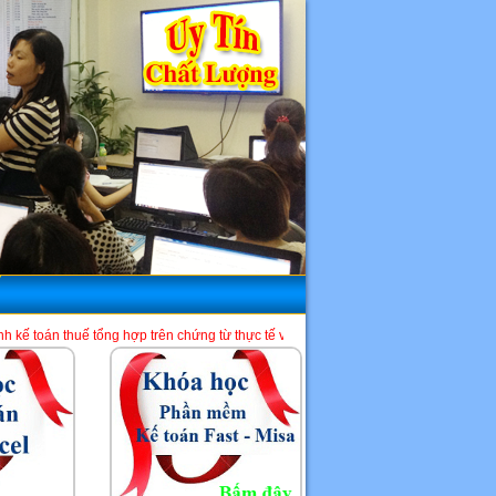
g hợp trên chứng từ thực tế và phần mềm HTKK, Excel, Misa. Là một địa chỉ học k
HCM