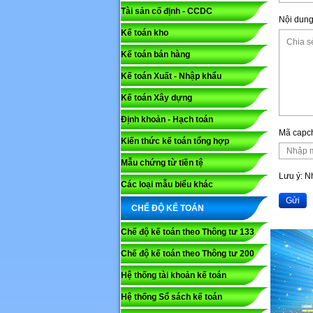
Tài sản cố định - CCDC
Nội dung
Kế toán kho
Lưu ý: N
Kế toán bán hàng
Gửi
Kế toán Xuất - Nhập khẩu
Kế toán Xây dựng
Định khoản - Hạch toán
Mã capc
Kiến thức kế toán tổng hợp
Mẫu chứng từ tiền tệ
Lưu ý: 
Các loại mẫu biểu khác
Gửi
CHẾ ĐỘ KẾ TOÁN
Chế độ kế toán theo Thông tư 133
Chế độ kế toán theo Thông tư 200
Hệ thống tài khoản kế toán
Hệ thống Sổ sách kế toán