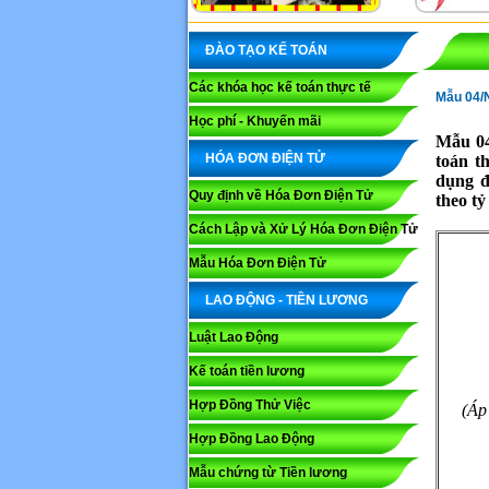
ĐÀO TẠO KẾ TOÁN
Các khóa học kế toán thực tế
Mẫu 04/N
Học phí - Khuyến mãi
Mẫu 04
HÓA ĐƠN ĐIỆN TỬ
toán t
dụng đ
Quy định về Hóa Đơn Điện Tử
theo tỷ
Cách Lập và Xử Lý Hóa Đơn Điện Tử
Mẫu Hóa Đơn Điện Tử
LAO ĐỘNG - TIỀN LƯƠNG
Luật Lao Động
Kế toán tiền lương
Hợp Đồng Thử Việc
(Áp
Hợp Đồng Lao Động
Mẫu chứng từ Tiền lương