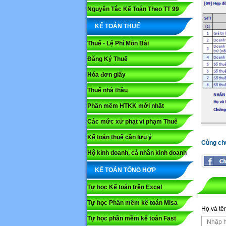
Nguyên Tắc Kế Toán Theo TT 99
KẾ TOÁN THUẾ
Thuế - Lệ Phí Môn Bài
Đăng Ký Thuế
Hóa đơn giấy
Thuế nhà thầu
Phần mềm HTKK mới nhất
Họ và tê
Các mức xử phạt vi phạm Thuế
Kế toán thuế cần lưu ý
Cùng ch
Nội dung
Hộ kinh doanh, cá nhân kinh doanh
KẾ TOÁN TỔNG HỢP
Tự học Kế toán trên Excel
Tự học Phần mềm kế toán Misa
Họ và tê
Tự học phần mềm kế toán Fast
Mã capc