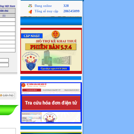
Đang online
328
Tổng số truy cập
286545099