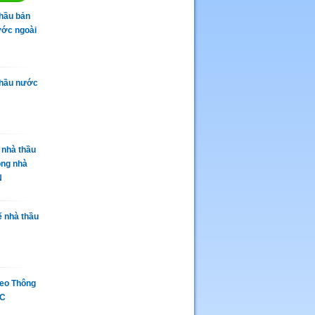
thầu bản
ớc ngoài
thầu nước
 nhà thầu
ồng nhà
N
ế nhà thầu
eo Thông
TC