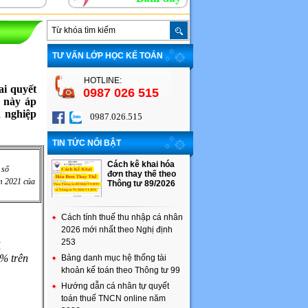
TƯ VẤN LỚP HỌC KẾ TOÁN
HOTLINE:
i quyết
0987 026 515
 này áp
h nghiệp
0987.026.515
TIN TỨC NỔI BẬT
Cách kê khai hóa
 số
đơn thay thế theo
m 2021 của
Thông tư 89/2026
Cách tính thuế thu nhập cá nhân
2026 mới nhất theo Nghị định
253
I
 % trên
Bảng danh mục hệ thống tài
khoản kế toán theo Thông tư 99
Hướng dẫn cá nhân tự quyết
toán thuế TNCN online năm