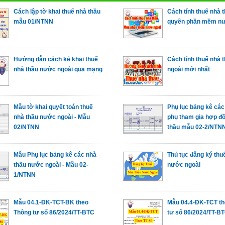
Cách lập tờ khai thuế nhà thầu
Cách tính thuế nhà 
mẫu 01/NTNN
quyền phần mềm nư
Hướng dẫn cách kê khai thuế
Cách tính thuế nhà 
nhà thầu nước ngoài qua mạng
ngoài mới nhất
Mẫu tờ khai quyết toán thuế
Phụ lục bảng kê các
nhà thầu nước ngoài - Mẫu
phụ tham gia hợp đ
02/NTNN
thầu mẫu 02-2/NTN
Mẫu Phụ lục bảng kê các nhà
Thủ tục đăng ký thu
thầu nước ngoài - Mẫu 02-
nước ngoài
1/NTNN
Mẫu 04.1-ĐK-TCT-BK theo
Mẫu 04.4-ĐK-TCT th
Thông tư số 86/2024/TT-BTC
tư số 86/2024/TT-B