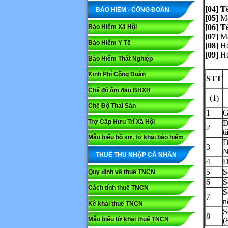
[04] T
BẢO HIỂM - CÔNG ĐOÀN
[05]
M
[06] T
Bảo Hiểm Xã Hội
[07]
M
Bảo Hiểm Y Tế
[08]
Hợp
[09]
Hợp
Bảo Hiểm Thất Nghiệp
Kinh Phí Công Đoàn
STT
Chế độ ốm đau BHXH
(1)
Chế Độ Thai Sản
1
G
Trợ Cấp Hưu Trí Xã Hội
D
2
t
Mẫu biểu hồ sơ, tờ khai bảo hiểm
D
3
N
THUẾ THU NHẬP CÁ NHÂN
4
D
5
S
Quy định về thuế TNCN
6
S
Cách tính thuế TNCN
S
7
n
Kê khai thuế TNCN
S
8
Mẫu biểu tờ khai thuế TNCN
(