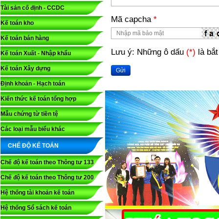
Tài sản cố định - CCDC
Mã capcha
*
Kế toán kho
Kế toán bán hàng
Lưu ý: Những ô dấu
(*)
là bắt
Kế toán Xuất - Nhập khẩu
Kế toán Xây dựng
Gửi
Định khoản - Hạch toán
Kiến thức kế toán tổng hợp
Mẫu chứng từ tiền tệ
Các loại mẫu biểu khác
CHẾ ĐỘ KẾ TOÁN
Chế độ kế toán theo Thông tư 133
Chế độ kế toán theo Thông tư 200
Hệ thống tài khoản kế toán
Hệ thống Sổ sách kế toán