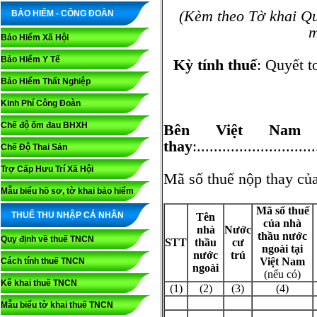
(Kèm theo Tờ khai Qu
BẢO HIỂM - CÔNG ĐOÀN
m
Bảo Hiểm Xã Hội
Bảo Hiểm Y Tế
Kỳ tính thuế
: Quyết to
Bảo Hiểm Thất Nghiệp
Kinh Phí Công Đoàn
Chế độ ốm đau BHXH
Bên Việt Nam
thay
:............................
Chế Độ Thai Sản
Trợ Cấp Hưu Trí Xã Hội
Mã số thuế nộp th
Mẫu biểu hồ sơ, tờ khai bảo hiểm
Mã số thuế
THUẾ THU NHẬP CÁ NHÂN
Tên
của nhà
nhà
Nước
thầu nước
Quy định về thuế TNCN
STT
thầu
cư
ngoài tại
nước
trú
Việt Nam
Cách tính thuế TNCN
ngoài
(nếu có)
Kê khai thuế TNCN
(1)
(2)
(3)
(4)
Mẫu biểu tờ khai thuế TNCN