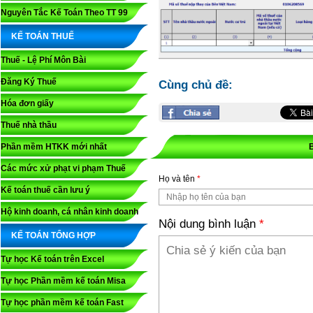
Nguyên Tắc Kế Toán Theo TT 99
KẾ TOÁN THUẾ
Thuế - Lệ Phí Môn Bài
Đăng Ký Thuế
Cùng chủ đề:
Hóa đơn giấy
Thuế nhà thầu
Phần mềm HTKK mới nhất
Các mức xử phạt vi phạm Thuế
Họ và tên
*
Kế toán thuế cần lưu ý
Hộ kinh doanh, cá nhân kinh doanh
Nội dung bình luận
*
KẾ TOÁN TỔNG HỢP
Tự học Kế toán trên Excel
Tự học Phần mềm kế toán Misa
Tự học phần mềm kế toán Fast