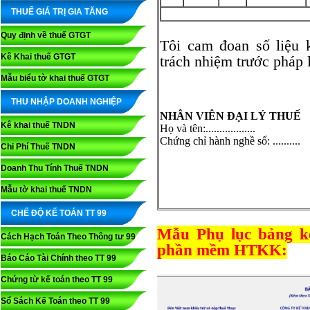
THUẾ GIÁ TRỊ GIA TĂNG
Quy định về thuế GTGT
Tôi cam đoan số liệu k
Kê Khai thuế GTGT
trách nhiệm trước pháp l
Mẫu biểu tờ khai thuế GTGT
THU NHẬP DOANH NGHIỆP
NHÂN VIÊN ĐẠI LÝ THUẾ
Kê khai thuế TNDN
Họ và tên:..................
Chứng chỉ hành nghề số: ..........
Chi Phí Thuế TNDN
Doanh Thu Tính Thuế TNDN
Mẫu tờ khai thuế TNDN
CHẾ ĐỘ KẾ TOÁN TT 99
Mẫu Phụ lục bảng kê
Cách Hạch Toán Theo Thông tư 99
phần mềm HTKK:
Báo Cáo Tài Chính theo TT 99
Chứng từ kế toán theo TT 99
Sổ Sách Kế Toán theo TT 99