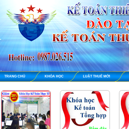
TRANG CHỦ
KHÓA HỌC
LUẬT THUẾ MỚI