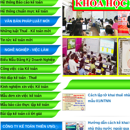
Hệ thống Báo cáo kế toán
Hệ thống chuẩn mực kế toán
VĂN BẢN PHÁP LUẬT MỚI
Những luật Thuế - Kế toán mới
Tin tức kế toán mới
NGHỀ NGHIỆP - VIỆC LÀM
Biểu Mẫu Đăng Ký Doanh Nghiệp
Công việc của Kế toán
Hỏi đáp kế toán - Thuế
Kinh nghiệm xin việc Kế toán
Cách lập tờ khai thuế nhà
Mẫu đơn xin việc kế toán
mẫu 01/NTNN
Mẫu báo cáo thực tập kế toán
Bài tập kế toán có lời giải
Hướng dẫn cách kê khai 
CÔNG TY KẾ TOÁN THIÊN ƯNG
nhà thầu nước ngoài qua