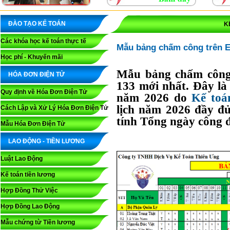
ĐÀO TẠO KẾ TOÁN
K
Các khóa học kế toán thực tế
Mẫu bảng chấm công trên E
Học phí - Khuyến mãi
Mẫu bảng chấm công
HÓA ĐƠN ĐIỆN TỬ
133 mới nhất. Đây là
Quy định về Hóa Đơn Điện Tử
năm 2026 do
Kế toá
lịch năm 2026 đầy đủ
Cách Lập và Xử Lý Hóa Đơn Điện Tử
tính Tổng ngày công đ
Mẫu Hóa Đơn Điện Tử
LAO ĐỘNG - TIỀN LƯƠNG
Luật Lao Động
Kế toán tiền lương
Hợp Đồng Thử Việc
Hợp Đồng Lao Động
Mẫu chứng từ Tiền lương