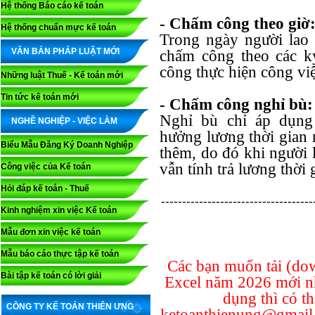
Hệ thống Báo cáo kế toán
- Chấm công theo giờ
Hệ thống chuẩn mực kế toán
Trong ngày người lao 
VĂN BẢN PHÁP LUẬT MỚI
chấm công theo các k
công thực hiện công vi
Những luật Thuế - Kế toán mới
Tin tức kế toán mới
- Chấm công nghỉ bù:
Nghỉ bù chỉ áp dụng
NGHỀ NGHIỆP - VIỆC LÀM
hưởng lương thời gian
Biểu Mẫu Đăng Ký Doanh Nghiệp
thêm, do đó khi người 
vẫn tính trả lương thời 
Công việc của Kế toán
Hỏi đáp kế toán - Thuế
------------------------------------
Kinh nghiệm xin việc Kế toán
Mẫu đơn xin việc kế toán
Mẫu báo cáo thực tập kế toán
Các bạn muốn tải (do
Bài tập kế toán có lời giải
Excel năm 2026 mới nh
dụng thì có th
CÔNG TY KẾ TOÁN THIÊN ƯNG
ketoanthienung@gmail