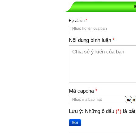
Họ và tên
*
Nội dung bình luận
*
Mã capcha
*
Lưu ý: Những ô dấu
(*)
là bắt
Gửi