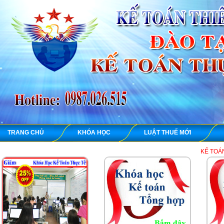
TRANG CHỦ
KHÓA HỌC
LUẬT THUẾ MỚI
KẾ TOÁN THIÊN ƯNG ch