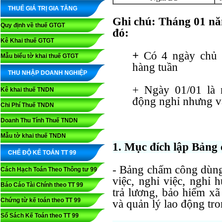
THUẾ GIÁ TRỊ GIA TĂNG
Ghi chú: Tháng 01 nă
Quy định về thuế GTGT
đó:
Kê Khai thuế GTGT
+ 
Có 4 ngày chủ 
Mẫu biểu tờ khai thuế GTGT
hàng tuần
THU NHẬP DOANH NGHIỆP
+ Ngày 01/01 là 
Kê khai thuế TNDN
động nghỉ nhưng v
Chi Phí Thuế TNDN
Doanh Thu Tính Thuế TNDN
Mẫu tờ khai thuế TNDN
1. Mục đích lập Bảng
CHẾ ĐỘ KẾ TOÁN TT 99
- Bảng chấm công dùng 
Cách Hạch Toán Theo Thông tư 99
việc, nghỉ việc, nghỉ 
Báo Cáo Tài Chính theo TT 99
trả lương, bảo hiểm xã
Chứng từ kế toán theo TT 99
và quản lý lao động tro
Sổ Sách Kế Toán theo TT 99