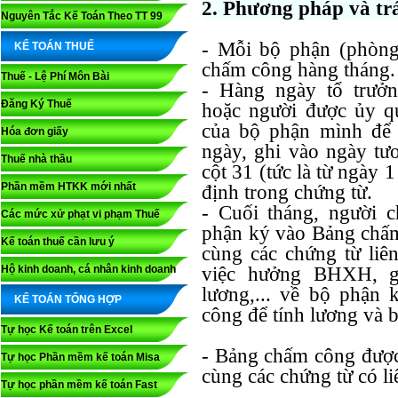
2. Phương pháp và tr
Nguyên Tắc Kế Toán Theo TT 99
- Mỗi bộ phận (phòng
KẾ TOÁN THUẾ
chấm công hàng tháng.
Thuế - Lệ Phí Môn Bài
- Hàng ngày tổ trưởn
Đăng Ký Thuế
hoặc người được ủy qu
của bộ phận mình để 
Hóa đơn giấy
ngày, ghi vào ngày tươ
Thuế nhà thầu
cột 31 (tức là từ ngày 
Phần mềm HTKK mới nhất
định trong chứng từ.
- Cuối tháng, người 
Các mức xử phạt vi phạm Thuế
phận ký vào Bảng chấ
Kế toán thuế cần lưu ý
cùng các chứng từ li
Hộ kinh doanh, cá nhân kinh doanh
việc hưởng BHXH, g
lương,... về bộ phận k
KẾ TOÁN TỔNG HỢP
công để tính lương và 
Tự học Kế toán trên Excel
- Bảng chấm công được 
Tự học Phần mềm kế toán Misa
cùng các chứng từ có li
Tự học phần mềm kế toán Fast