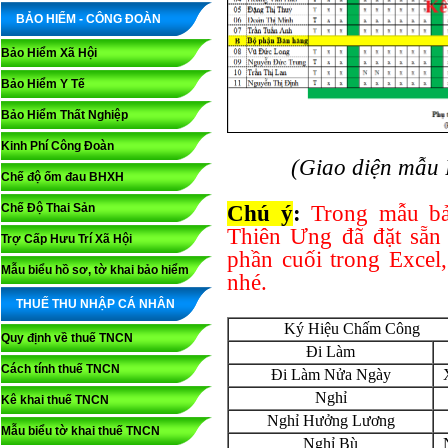
BẢO HIỂM - CÔNG ĐOÀN
Bảo Hiểm Xã Hội
Bảo Hiểm Y Tế
Bảo Hiểm Thất Nghiệp
Kinh Phí Công Đoàn
(Giao diện mẫu 
Chế độ ốm đau BHXH
Chế Độ Thai Sản
Chú ý
:
Trong mẫu bả
Thiên Ưng đã đặt sẵn
Trợ Cấp Hưu Trí Xã Hội
phần cuối trong Excel
Mẫu biểu hồ sơ, tờ khai bảo hiểm
nhé.
THUẾ THU NHẬP CÁ NHÂN
Ký Hiệu Chấm Công
Quy định về thuế TNCN
Đi Làm
Cách tính thuế TNCN
Đi Làm Nửa Ngày
Nghỉ
Kê khai thuế TNCN
Nghỉ Hưởng Lương
Mẫu biểu tờ khai thuế TNCN
Nghỉ Bù