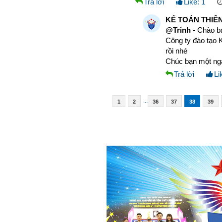
Trả lời
Like:
1
KẾ TOÁN THIÊN
@Trinh -
Chào b
Công ty đào tạo K
rồi nhé
Chúc bạn một ngà
Trả lời
Li
...
1
2
36
37
38
39