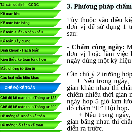
Tài sản cố định - CCDC
3. Phương pháp chấm
Kế toán kho
Tùy thuộc vào điều kiệ
Kế toán bán hàng
đơn vị để sử dụng 1 
sau:
Kế toán Xuất - Nhập khẩu
Kế toán Xây dựng
- Chấm công ngày
: M
Định khoản - Hạch toán
đơn vị hoặc làm việc k
ngày dùng một ký hiệu
Kiến thức kế toán tổng hợp
Mẫu chứng từ tiền tệ
Cần chú ý 2 trường hợp
Các loại mẫu biểu khác
+ Nếu trong ngày, ng
gian khác nhau thì chấ
CHẾ ĐỘ KẾ TOÁN
chiếm nhiều thời gian 
Chế độ kế toán theo Thông tư 133
ngày họp 5 giờ làm lươ
đó chấm “H” Hội họp.
Chế độ kế toán theo Thông tư 200
+ Nếu trong ngày, ng
Hệ thống tài khoản kế toán
gian bằng nhau thì chấ
Hệ thống Sổ sách kế toán
diễn ra trước.