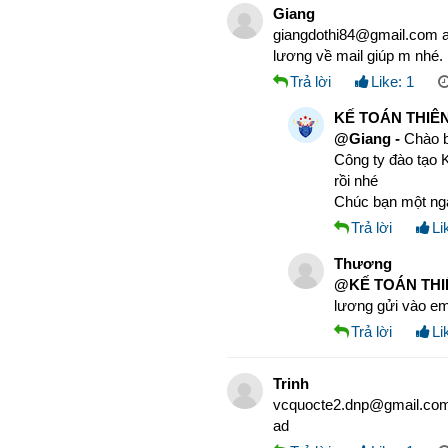
Giang
giangdothi84@gmail.com a
lương về mail giúp m nhé.
Trả lời
Like:
1
KẾ TOÁN THIÊN
@Giang -
Chào 
Công ty đào tạo K
rồi nhé
Chúc bạn một ngà
Trả lời
Li
Thương
@KẾ TOÁN THIÊ
lương gửi vào em
Trả lời
Li
Trinh
vcquocte2.dnp@gmail.com
ad