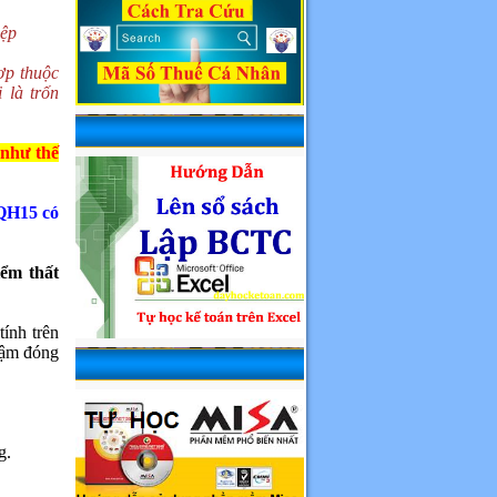
iệp
ợp thuộc
 là trốn
 như thế
/QH15 có
iểm thất
ính trên
hậm đóng
g.