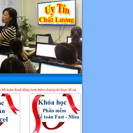
 hợp trên chứng từ thực tế và phần mềm HTKK, Excel, Misa. Là một địa chỉ học k
HCM