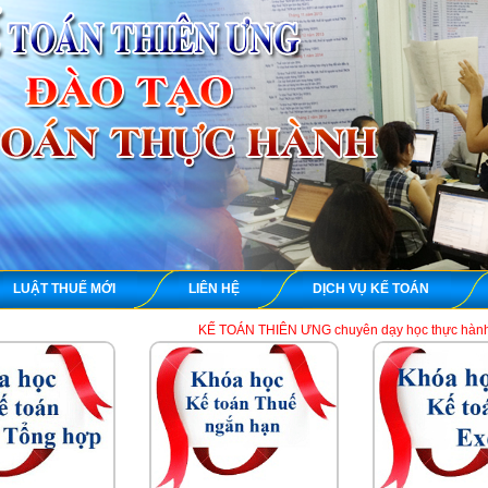
LUẬT THUẾ MỚI
LIÊN HỆ
DỊCH VỤ KẾ TOÁN
KẾ TOÁN THIÊN ƯNG chuyên dạy học thực hành kế toán thuế tổng