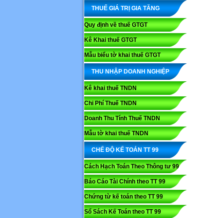
THUẾ GIÁ TRỊ GIA TĂNG
Quy định về thuế GTGT
Kê Khai thuế GTGT
Mẫu biểu tờ khai thuế GTGT
THU NHẬP DOANH NGHIỆP
Kê khai thuế TNDN
Chi Phí Thuế TNDN
Doanh Thu Tính Thuế TNDN
Mẫu tờ khai thuế TNDN
CHẾ ĐỘ KẾ TOÁN TT 99
Cách Hạch Toán Theo Thông tư 99
Báo Cáo Tài Chính theo TT 99
Chứng từ kế toán theo TT 99
Sổ Sách Kế Toán theo TT 99