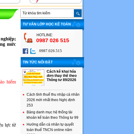
TƯ VẤN LỚP HỌC KẾ TOÁN
HOTLINE:
nghiệp;
0987 026 515
úng mức
0987.026.515
TIN TỨC NỔI BẬT
Cách kê khai hóa
đơn thay thế theo
Thông tư 89/2026
bảo hiểm
Cách tính thuế thu nhập cá nhân
2026 mới nhất theo Nghị định
253
Bảng danh mục hệ thống tài
khoản kế toán theo Thông tư 99
u lực từ
Hướng dẫn cá nhân tự quyết
toán thuế TNCN online năm