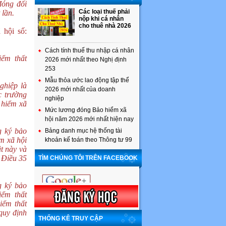
đóng đối
Các loại thuế phải
 lần.
nộp khi cá nhân
cho thuê nhà 2026
 hội số:
Cách tính thuế thu nhập cá nhân
iểm thất
2026 mới nhất theo Nghị định
253
Mẫu thỏa ước lao động tập thể
ghiệp là
2026 mới nhất của doanh
c trường
nghiệp
 hiểm xã
Mức lương đóng Bảo hiểm xã
hội năm 2026 mới nhất hiện nay
g ký bảo
Bảng danh mục hệ thống tài
m xã hội
khoản kế toán theo Thông tư 99
t này và
 Điều 35
TÌM CHÚNG TÔI TRÊN FACEBOOK
g ký bảo
iểm thất
iểm thất
quy định
THỐNG KÊ TRUY CẬP