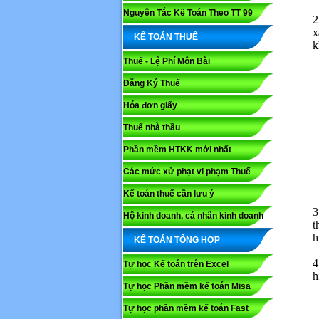
Nguyên Tắc Kế Toán Theo TT 99
2
x
KẾ TOÁN THUẾ
k
Thuế - Lệ Phí Môn Bài
Đăng Ký Thuế
Hóa đơn giấy
Thuế nhà thầu
Phần mềm HTKK mới nhất
Các mức xử phạt vi phạm Thuế
Kế toán thuế cần lưu ý
Họ và tê
3
Hộ kinh doanh, cá nhân kinh doanh
t
h
KẾ TOÁN TỔNG HỢP
Nội dung
4
Tự học Kế toán trên Excel
h
Tự học Phần mềm kế toán Misa
Tự học phần mềm kế toán Fast