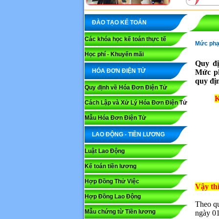
ĐÀO TẠO KẾ TOÁN
Các khóa học kế toán thực tế
Mức phạ
Học phí - Khuyến mãi
Quy đị
HÓA ĐƠN ĐIỆN TỬ
Mức p
quy địn
Quy định về Hóa Đơn Điện Tử
K
Cách Lập và Xử Lý Hóa Đơn Điện Tử
Mẫu Hóa Đơn Điện Tử
LAO ĐỘNG - TIỀN LƯƠNG
Luật Lao Động
Kế toán tiền lương
Hợp Đồng Thử Việc
Vậy thì
Hợp Đồng Lao Động
Theo qu
Mẫu chứng từ Tiền lương
ngày 01