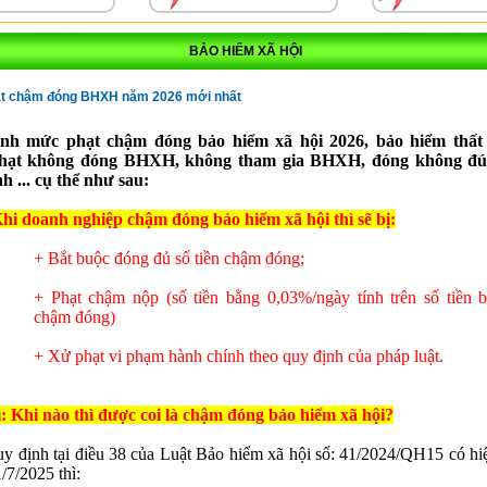
BẢO HIỂM XÃ HỘI
t chậm đóng BHXH năm 2026 mới nhất
nh mức phạt chậm đóng bảo hiểm xã hội 2026, bảo hiểm thất 
hạt không đóng BHXH, không tham gia BHXH, đóng không đ
h ... cụ thể như sau:
hi doanh nghiệp chậm đóng bảo hiểm xã hội thì sẽ bị:
+ Bắt buộc đóng đủ số tiền chậm đóng;
+ Phạt chậm nộp (số tiền bằng 0,03%/ngày tính trên số tiền 
chậm đóng)
+ Xử phạt vi phạm hành chính theo quy định của pháp luật.
: Khi nào thì được coi là chậm đóng bảo hiểm xã hội?
y định tại điều 38 của Luật Bảo hiểm xã hội số: 41/2024/QH15 có hiệ
/7/2025 thì: