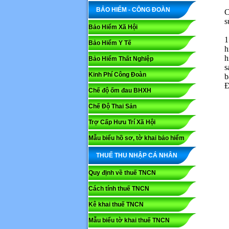
BẢO HIỂM - CÔNG ĐOÀN
C
s
Bảo Hiểm Xã Hội
1
Bảo Hiểm Y Tế
h
h
Bảo Hiểm Thất Nghiệp
s
Kinh Phí Công Đoàn
b
Đ
Chế độ ốm đau BHXH
Chế Độ Thai Sản
Trợ Cấp Hưu Trí Xã Hội
Mẫu biểu hồ sơ, tờ khai bảo hiểm
THUẾ THU NHẬP CÁ NHÂN
Quy định về thuế TNCN
Cách tính thuế TNCN
Kê khai thuế TNCN
Mẫu biểu tờ khai thuế TNCN