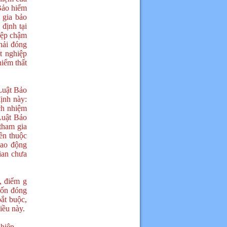
Bảo hiểm
 gia bảo
 định tại
hiệp chậm
hải đóng
t nghiệp
hiểm thất
Luật Bảo
ịnh này:
ách nhiệm
Luật Bảo
tham gia
iền thuộc
lao động
gian chưa
, điểm g
rốn đóng
ắt buộc,
iều này.
hiệp.