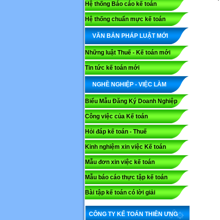
Hệ thống Báo cáo kế toán
Hệ thống chuẩn mực kế toán
VĂN BẢN PHÁP LUẬT MỚI
Những luật Thuế - Kế toán mới
Tin tức kế toán mới
NGHỀ NGHIỆP - VIỆC LÀM
Biểu Mẫu Đăng Ký Doanh Nghiệp
Công việc của Kế toán
Hỏi đáp kế toán - Thuế
Kinh nghiệm xin việc Kế toán
Mẫu đơn xin việc kế toán
Mẫu báo cáo thực tập kế toán
Bài tập kế toán có lời giải
CÔNG TY KẾ TOÁN THIÊN ƯNG