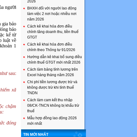
2026
của người
BHXH đối với người lao động
làm việc 2 nơi hoặc nhiều nơi
năm 2026
 gia bảo
Cách kê khai hóa đơn điều
 đóng bảo
chỉnh tăng doanh thu, tiền thuế
ặc kể từ
GTGT
 luật về
Cách kê khai hóa đơn điều
 khoản 1
chỉnh theo Thông tư 91/2026
Hướng dẫn kê khai bổ sung điều
chỉnh thuế GTGT mới nhất 2026
Cách làm bảng tính lương trên
như sau:
Excel hàng tháng năm 2026
Chi phí tiền lương được trừ và
không được trừ khi tính thuế
 hiểm xã
TNDN
Cách làm cam kết thu nhập
08/CK-TNCN không bị khấu trừ
uộc chậm
thuế
u:
Mẫu hợp đồng lao động 2026
hức đóng
mới nhất
TIN MỚI NHẤT