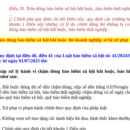
Điều 39. Trốn đóng bảo hiểm xã hội bắt buộc, bảo hiểm thất ngh
...
ha
*
2. Chính phủ quy định chi tiết Điều này; quy định các trường h
khoản 1 Điều này nhưng có lý do chính đáng thì không bị coi
đóng bảo hiểm xã hội bắt buộc, bảo hiểm thất nghiệp.
hững ô dấu
(*)
là bắt buộc !
ậm đóng bảo hiểm xã hội bắt buộc thì doanh nghiệp sẽ bị xử phạt
y định tại điều 40, điều 41 của Luật bảo hiểm xã hội số: 41/2024
ực từ ngày 01/07/2025 thì:
háp xử lý hành vi chậm đóng bảo hiểm xã hội bắt buộc, bảo h
 như sau:
. Bắt buộc đóng đủ số tiền chậm đóng; nộp số tiền bằng 0,03%/ngày t
ố tiền bảo hiểm xã hội, bảo hiểm thất nghiệp chậm đóng và số ngày c
ào quỹ bảo hiểm xã hội, quỹ bảo hiểm thất nghiệp.
. Xử phạt vi phạm hành chính theo quy định của pháp luật.
. Không xem xét trao tặng các danh hiệu thi đua, hình thức khen thưởn
. Chính phủ quy định chi tiết khoản 1 Điều này.