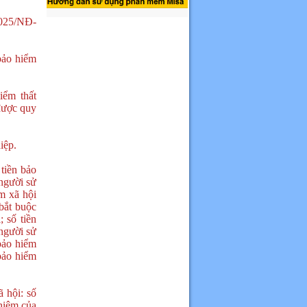
2025/NĐ-
bảo hiểm
iểm thất
được quy
iệp.
tiền bảo
 người sử
m xã hội
bắt buộc
 số tiền
 người sử
bảo hiểm
bảo hiểm
 hội: số
nhiệm của