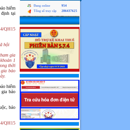
Đang online
954
bảo hiểm
Tổng số truy cập
286437625
định tại
024/QH15
ã hội
tham gia
 khoản 1
ong thời
 gia bảo
ày.
bảo hiểm
 gia bảo
uộc, bảo
024/QH15