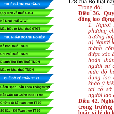
128 của Bộ luật nà
THUẾ GIÁ TRỊ GIA TĂNG
Trong đó:
Điều 36. Qu
Quy định về thuế GTGT
đồng lao động
Kê Khai thuế GTGT
1. Người
Mẫu biểu tờ khai thuế GTGT
phương ch
trường hợ
THU NHẬP DOANH NGHIỆP
a) Người 
Kê khai thuế TNDN
thành cô
được xác đ
Chi Phí Thuế TNDN
hoàn thà
Doanh Thu Tính Thuế TNDN
người sử 
Mẫu tờ khai thuế TNDN
mức độ ho
dụng lao
CHẾ ĐỘ KẾ TOÁN TT 99
khảo ý kiế
Cách Hạch Toán Theo Thông tư 99
tại cơ sở
người lao 
Báo Cáo Tài Chính theo TT 99
Điều 42. Nghĩ
Chứng từ kế toán theo TT 99
trong trường
Sổ Sách Kế Toán theo TT 99
hoặc vì lý do 