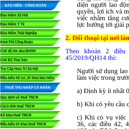
diện người lao độ
BẢO HIỂM - CÔNG ĐOÀN
quyền, lợi ích và m
Bảo Hiểm Xã Hội
việc nhằm tăng cườ
lực hướng tới giải 
Bảo Hiểm Y Tế
Bảo Hiểm Thất Nghiệp
2. Đối thoại tại nơi là
Kinh Phí Công Đoàn
Theo khoản 2 điều
Chế độ ốm đau BHXH
45/2019/QH14 thì:
Chế Độ Thai Sản
Trợ Cấp Hưu Trí Xã Hội
Người sử dụng lao 
làm việc trong trư
Mẫu biểu hồ sơ, tờ khai bảo hiểm
THUẾ THU NHẬP CÁ NHÂN
a) Định kỳ ít nhất 
Quy định về thuế TNCN
b) Khi có yêu cầu 
Cách tính thuế TNCN
Kê khai thuế TNCN
c) Khi có vụ việc
36, các điều 42, 
Mẫu biểu tờ khai thuế TNCN