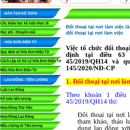
ĐÀO TẠO KẾ TOÁN
Các khóa học kế toán thực tế
Đối thoại tại nơi làm việc là
đối thoại tại nơi làm việc
Học phí - Khuyến mãi
HÓA ĐƠN ĐIỆN TỬ
Việc tổ chức đối thoạ
Quy định về Hóa Đơn Điện Tử
định tại điều 6
45/2019/QH14 và quy
Cách Lập và Xử Lý Hóa Đơn Điện Tử
145/2020/NĐ-CP
Mẫu Hóa Đơn Điện Tử
LAO ĐỘNG - TIỀN LƯƠNG
1. Đối thoại tại nơi làm 
Luật Lao Động
Theo khoản 1 điều
Kế toán tiền lương
45/2019/QH14 thì:
Hợp Đồng Thử Việc
Đối thoại tại nơi 
Hợp Đồng Lao Động
tham khảo, thảo lu
Mẫu chứng từ Tiền lương
dụng lao động với