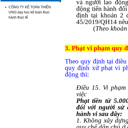
và người lao động
CÔNG TY KẾ TOÁN THIÊN
động tiến hành đối
ƯNG dạy học kế toán thực
định tại khoản 2 đ
hành thực tế
45/2019/QH14 nêu
(
Theo khoản 
3. Phạt vi phạm quy đ
Theo quy định tại đi
quy định xử phạt vi p
động thì:
Điều 15. Vi phạm 
việc
Phạt tiền từ 5.0
đối với người sử
hành vi sau đây:
1. Không xây dựng
quy chế dân chủ ở c