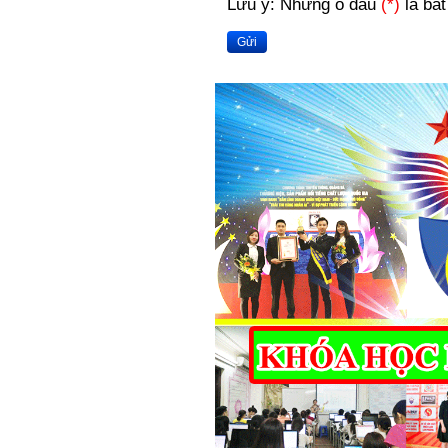
Lưu ý: Những ô dấu
(*)
là bắt
Gửi