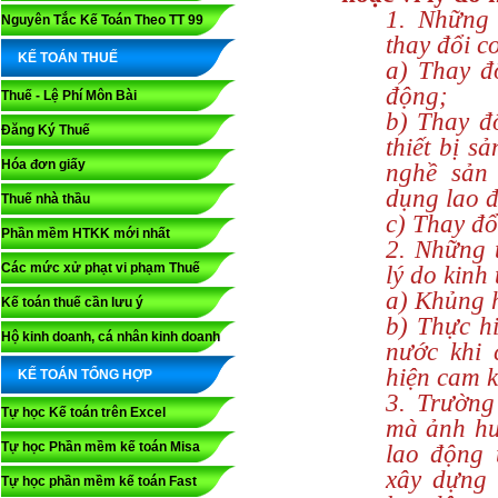
1. Những 
Nguyên Tắc Kế Toán Theo TT 99
thay đổi c
KẾ TOÁN THUẾ
a) Thay đổ
động;
Thuế - Lệ Phí Môn Bài
b) Thay đ
Đăng Ký Thuế
thiết bị s
Hóa đơn giấy
nghề sản
dụng lao 
Thuế nhà thầu
c) Thay đ
Phần mềm HTKK mới nhất
2. Những 
Các mức xử phạt vi phạm Thuế
lý do kinh 
a) Khủng h
Kế toán thuế cần lưu ý
b) Thực h
Hộ kinh doanh, cá nhân kinh doanh
nước khi 
hiện cam k
KẾ TOÁN TỔNG HỢP
3. Trường
Tự học Kế toán trên Excel
mà ảnh hư
Tự học Phần mềm kế toán Misa
lao động 
xây dựng 
Tự học phần mềm kế toán Fast