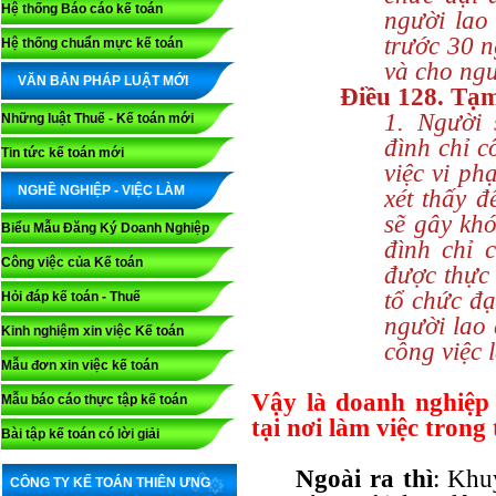
Hệ thống Báo cáo kế toán
người lao
trước 30 
Hệ thống chuẩn mực kế toán
và cho ngư
VĂN BẢN PHÁP LUẬT MỚI
Điều 128. Tạm
1. Người
Những luật Thuế - Kế toán mới
đình chỉ c
Tin tức kế toán mới
việc vi ph
NGHỀ NGHIỆP - VIỆC LÀM
xét thấy đ
sẽ gây khó
Biểu Mẫu Đăng Ký Doanh Nghiệp
đình chỉ 
Công việc của Kế toán
được thực 
tổ chức đạ
Hỏi đáp kế toán - Thuế
người lao 
Kinh nghiệm xin việc Kế toán
công việc 
Mẫu đơn xin việc kế toán
Vậy là doanh nghiệp
Mẫu báo cáo thực tập kế toán
tại nơi làm việc tron
Bài tập kế toán có lời giải
Ngoài ra thì
: Khu
CÔNG TY KẾ TOÁN THIÊN ƯNG