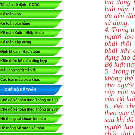
lao động 
Tài sản cố định - CCDC
luật này; 
Kế toán kho
ưu tiên đà
sử dụng.
Kế toán bán hàng
4. Trong t
Kế toán Xuất - Nhập khẩu
người lao
phải thôi
Kế toán Xây dựng
phải xây 
Định khoản - Hạch toán
dụng lao đ
Kiến thức kế toán tổng hợp
Bộ luật nà
5. Trong 
Mẫu chứng từ tiền tệ
không thể
Các loại mẫu biểu khác
cho người 
CHẾ ĐỘ KẾ TOÁN
cấp mất v
của Bộ luậ
Chế độ kế toán theo Thông tư 133
6. Việc ch
Chế độ kế toán theo Thông tư 200
theo quy đ
sau khi đã 
Hệ thống tài khoản kế toán
người lao
Hệ thống Sổ sách kế toán
chức đại 