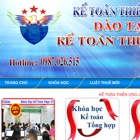
TRANG CHỦ
KHÓA HỌC
LUẬT THUẾ MỚI
KẾ TOÁN THIÊN ƯNG chuyên dạy học thực