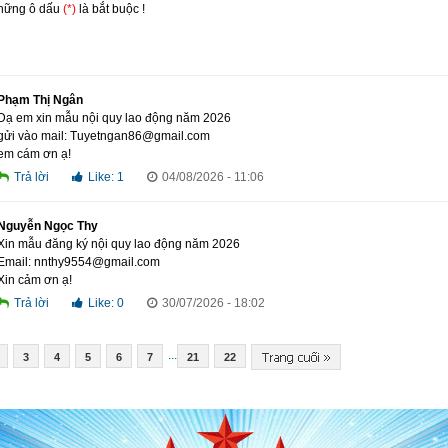
Những ô dấu
(*)
là bắt buộc !
Phạm Thị Ngân
Dạ em xin mẫu nội quy lao động năm 2026
gửi vào mail: Tuyetngan86@gmail.com
em cám ơn ạ!
Trả lời
Like:
1
04/08/2026 - 11:06
Nguyễn Ngọc Thy
Xin mẫu đăng ký nội quy lao động năm 2026
Email: nnthy9554@gmail.com
Xin cảm ơn ạ!
Trả lời
Like:
0
30/07/2026 - 18:02
...
3
4
5
6
7
21
22