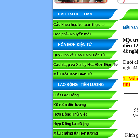
ĐÀO TẠO KẾ TOÁN
Các khóa học kế toán thực tế
Mẫu văn 
Học phí - Khuyến mãi
Một tr
HÓA ĐƠN ĐIỆN TỬ
điều 1
đề ngh
Quy định về Hóa Đơn Điện Tử
Dưới đâ
Cách Lập và Xử Lý Hóa Đơn Điện Tử
nghị đă
Mẫu Hóa Đơn Điện Tử
1. Mẫu
tin)
LAO ĐỘNG - TIỀN LƯƠNG
Luật Lao Động
Kế toán tiền lương
S
Hợp Đồng Thử Việc
V/
Hợp Đồng Lao Động
Mẫu chứng từ Tiền lương
Kính 