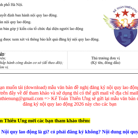
n
*
ạn muốn tải (download) mẫu văn bản đề nghị đăng ký nội quy lao độ
trên đây về để tham khảo và sử dụng thì có thể gửi mail về địa chỉ mail
nthienung@gmail.com => Kế Toán Thiên Ưng sẽ gửi lại mẫu văn bản 
đăng ký nội quy lao động 2026 này cho các bạn
 bình luận
*
n Thiên Ưng mời các bạn tham khảo thêm:
Nội quy lao động là gì? có phải đăng ký không? Nội dung nội qu