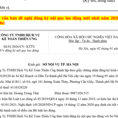
(Ký tên, đóng dấu)
ơn vị.
 văn bản đề nghị đăng ký nội quy lao động mới nhất năm 2026
in)