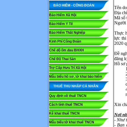
BẢO HIỂM - CÔNG ĐOÀN
Tên doa
Địa chỉ: 
Bảo Hiểm Xã Hội
Mã số th
Người l
Bảo Hiểm Y Tế
Bảo Hiểm Thất Nghiệp
Thực h
lực th
Kinh Phí Công Đoàn
2020 qu
Chế độ ốm đau BHXH
Đề ng
đăng k
Chế Độ Thai Sản
Hồ sơ 
Trợ Cấp Hưu Trí Xã Hội
Mẫu biểu hồ sơ, tờ khai bảo hiểm
THUẾ THU NHẬP CÁ NHÂN
Quy định về thuế TNCN
Xin ch
Cách tính thuế TNCN
Kê khai thuế TNCN
Nơi n
- Như 
Mẫu biểu tờ khai thuế TNCN
- Ban 