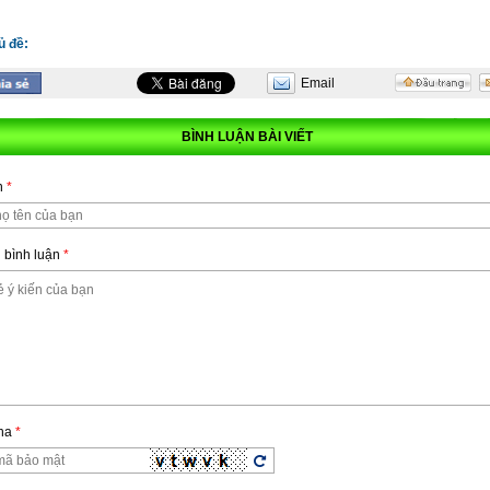
ủ đề:
ha
*
Email
hững ô dấu
(*)
là bắt buộc !
BÌNH LUẬN BÀI VIẾT
n
*
 bình luận
*
ha
*