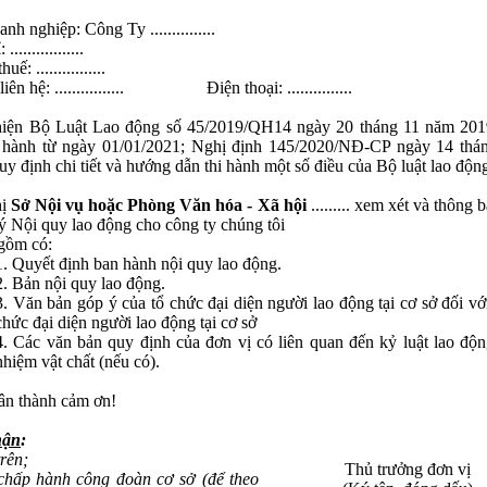
nh nghiệp: Công Ty ...............
.................
uế: ................
iên hệ: ................ Điện thoại: ...............
iện Bộ Luật Lao động số 45/2019/QH14 ngày 20 tháng 11 năm 2019
i hành từ ngày 01/01/2021; Nghị định 145/2020/NĐ-CP ngày 14 thá
y định chi tiết và hướng dẫn thi hành một số điều của Bộ luật lao độn
hị
Sở Nội vụ hoặc Phòng Văn hóa - Xã hội
......... xem xét và thông 
ý Nội quy lao động cho công ty chúng tôi
gồm có:
1. Quyết định ban hành nội quy lao động.
2. Bản nội quy lao động.
3. Văn bản góp ý của tổ chức đại diện người lao động tại cơ sở đối với
chức đại diện người lao động tại cơ sở
4. Các văn bản quy định của đơn vị có liên quan đến kỷ luật lao độn
nhiệm vật chất (nếu có).
ân thành cảm ơn!
hận
:
trên;
Thủ trưởng đơn vị
chấp hành công đoàn cơ sở (để theo