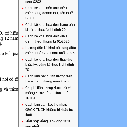
năm 2026
Cách kê khai hóa đơn điều
chỉnh tăng doanh thu, tiền thuế
GTGT
Cách kê khai hóa đơn hàng bán
bị trả lại theo Nghị định 70
, có hiệu
Cách kê khai hóa đơn điều
ng 12 năm
chỉnh theo Thông tư 91/2026
g.
Hướng dẫn kê khai bổ sung điều
báo kết quả
chỉnh thuế GTGT mới nhất 2026
Cách kê khai hóa đơn thay thế
khác kỳ, cùng kỳ theo Nghị định
70
Cách làm bảng tính lương trên
 nơi có tổ
Excel hàng tháng năm 2026
Chi phí tiền lương được trừ và
g và trách
không được trừ khi tính thuế
TNDN
Cách làm cam kết thu nhập
08/CK-TNCN không bị khấu trừ
thuế
Mẫu hợp đồng lao động 2026
mới nhất