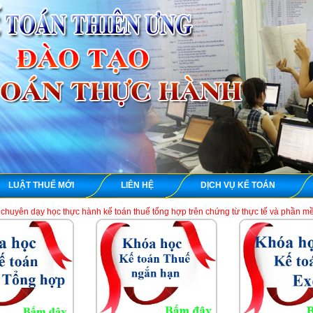
LUẬT THUẾ MỚI
LIÊN HỆ
DỊCH VỤ KẾ TOÁN
c hành kế toán thuế tổng hợp trên chứng từ thực tế và phần mềm HTKK, Excel, Mis
HCM