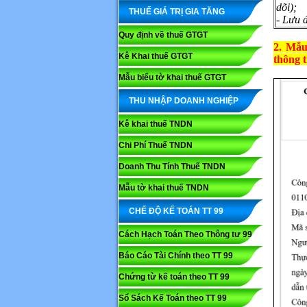
dõi);
THUẾ GIÁ TRỊ GIA TĂNG
- Lưu đ
Quy định về thuế GTGT
2. Mẫu
Kê Khai thuế GTGT
thông t
Mẫu biểu tờ khai thuế GTGT
THU NHẬP DOANH NGHIỆP
Kê khai thuế TNDN
Chi Phí Thuế TNDN
Doanh Thu Tính Thuế TNDN
Mẫu tờ khai thuế TNDN
CHẾ ĐỘ KẾ TOÁN TT 99
Cách Hạch Toán Theo Thông tư 99
Báo Cáo Tài Chính theo TT 99
Chứng từ kế toán theo TT 99
Sổ Sách Kế Toán theo TT 99