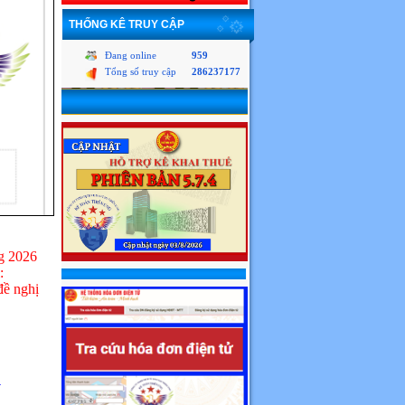
THỐNG KÊ TRUY CẬP
Đang online
959
Tổng số truy cập
286237177
ng 2026
:
đề nghị
y