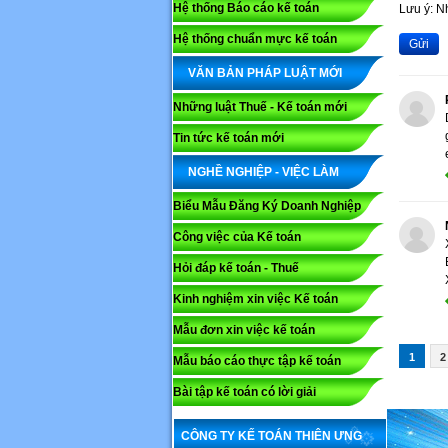
Hệ thống Báo cáo kế toán
Lưu ý: 
Hệ thống chuẩn mực kế toán
Gửi
VĂN BẢN PHÁP LUẬT MỚI
Những luật Thuế - Kế toán mới
Tin tức kế toán mới
NGHỀ NGHIỆP - VIỆC LÀM
Biểu Mẫu Đăng Ký Doanh Nghiệp
Công việc của Kế toán
Hỏi đáp kế toán - Thuế
Kinh nghiệm xin việc Kế toán
Mẫu đơn xin việc kế toán
1
2
Mẫu báo cáo thực tập kế toán
Bài tập kế toán có lời giải
CÔNG TY KẾ TOÁN THIÊN ƯNG