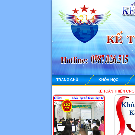
TRANG CHỦ
KHÓA HỌC
KẾ TOÁN THIÊN ƯNG chuyên dạy học thự