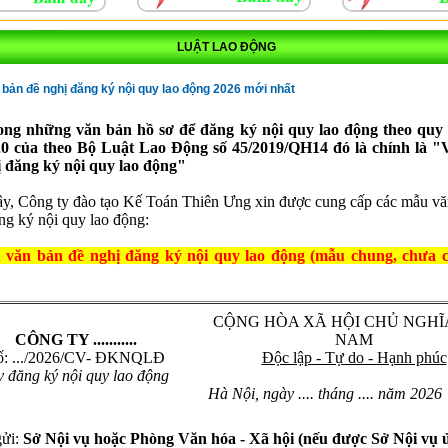
LUẬT LAO ĐỘNG
bản đề nghị đăng ký nội quy lao động 2026 mới nhất
ong những văn bản hồ sơ để đăng ký nội quy lao động theo quy 
20 của theo Bộ Luật Lao Động số 45/2019/QH14 đó là chính là 
ị đăng ký nội quy lao động"
y, Công ty đào tạo Kế Toán Thiên Ưng xin được cung cấp các mẫu vă
ng ký nội quy lao động:
 văn bản đề nghị đăng ký nội quy lao động (mẫu chung, chưa 
CỘNG HÒA XÃ HỘI CHỦ NGHĨ
CÔNG TY ...........
NAM
ố: .../2026/CV- ĐKNQLĐ
Độc lập - Tự do - Hạnh phúc
v đăng ký nội quy lao động
Hà Nội, ngày .... tháng .... năm 2026
gửi:
Sở Nội vụ hoặc Phòng Văn hóa - Xã hội (nếu được Sở Nội vụ 