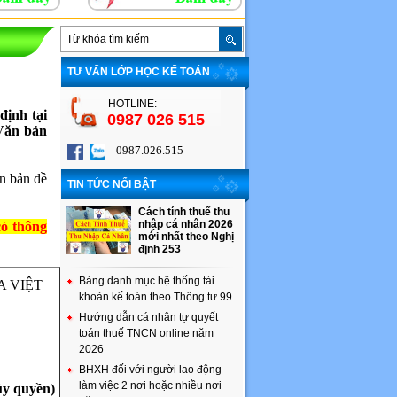
TƯ VẤN LỚP HỌC KẾ TOÁN
HOTLINE:
định tại
0987 026 515
"Văn bản
0987.026.515
n bản đề
TIN TỨC NỔI BẬT
Cách tính thuế thu
nhập cá nhân 2026
có thông
mới nhất theo Nghị
định 253
Bảng danh mục hệ thống tài
A VIỆT
khoản kế toán theo Thông tư 99
Hướng dẫn cá nhân tự quyết
toán thuế TNCN online năm
2026
BHXH đối với người lao động
làm việc 2 nơi hoặc nhiều nơi
ủy quyền)