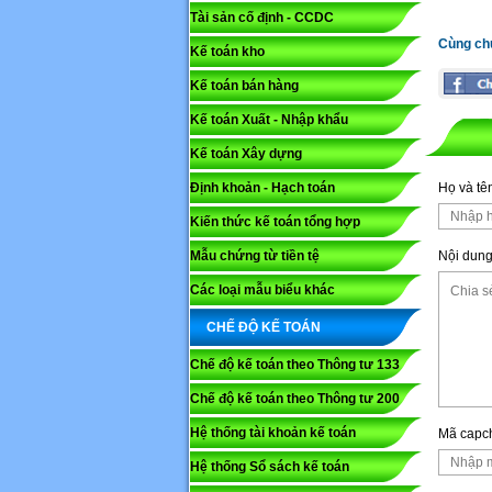
Tài sản cố định - CCDC
Cùng ch
Kế toán kho
Mã capc
Kế toán bán hàng
Kế toán Xuất - Nhập khẩu
Lưu ý: N
Kế toán Xây dựng
Gửi
Định khoản - Hạch toán
Họ và tê
Kiến thức kế toán tổng hợp
Mẫu chứng từ tiền tệ
Nội dung
Các loại mẫu biểu khác
CHẾ ĐỘ KẾ TOÁN
Chế độ kế toán theo Thông tư 133
Chế độ kế toán theo Thông tư 200
Hệ thống tài khoản kế toán
Mã capc
Hệ thống Sổ sách kế toán