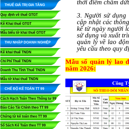
thời điểm chấm dứt
THUẾ GIÁ TRỊ GIA TĂNG
3. Người sử dụng 
Quy định về thuế GTGT
cập nhật các thông
Kê Khai thuế GTGT
kể từ ngày người l
Mẫu biểu tờ khai thuế GTGT
sử dụng và xuất tr
quản lý về lao độn
THU NHẬP DOANH NGHIỆP
yêu cầu theo quy đ
Kê khai thuế TNDN
Mẫu sổ quản lý lao 
Chi Phí Thuế TNDN
năm 2026:
Doanh Thu Tính Thuế TNDN
Mẫu tờ khai thuế TNDN
CHẾ ĐỘ KẾ TOÁN TT 99
Cách Hạch Toán Theo Thông tư 99
Báo Cáo Tài Chính theo TT 99
Chứng từ kế toán theo TT 99
Sổ Sách Kế Toán theo TT 99