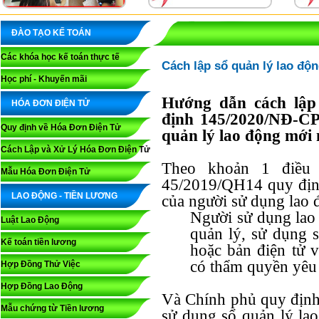
ĐÀO TẠO KẾ TOÁN
Các khóa học kế toán thực tế
Cách lập sổ quản lý lao độ
Học phí - Khuyến mãi
Hướng dẫn cách lập 
HÓA ĐƠN ĐIỆN TỬ
định 145/2020/NĐ-CP
Quy định về Hóa Đơn Điện Tử
quản lý lao động mới
Cách Lập và Xử Lý Hóa Đơn Điện Tử
Theo khoản 1 điều
Mẫu Hóa Đơn Điện Tử
45/2019/QH14 quy định
LAO ĐỘNG - TIỀN LƯƠNG
của người sử dụng lao đ
Người sử dụng lao 
Luật Lao Động
quản lý, sử dụng 
Kế toán tiền lương
hoặc bản điện tử v
có thẩm quyền yêu
Hợp Đồng Thử Việc
Hợp Đồng Lao Động
Và Chính phủ quy định c
Mẫu chứng từ Tiền lương
sử dụng sổ quản lý la