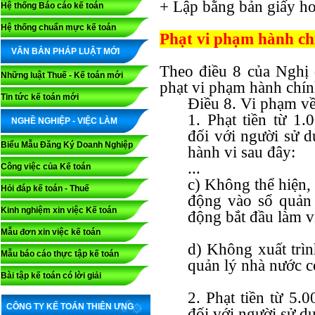
+ Lập bằng bản giấy ho
Hệ thống Báo cáo kế toán
Hệ thống chuẩn mực kế toán
Phạt vi phạm hành chí
VĂN BẢN PHÁP LUẬT MỚI
Theo điều 8 của Nghị
Những luật Thuế - Kế toán mới
phạt vi phạm hành chính
Tin tức kế toán mới
Điều 8. Vi phạm về
1. Phạt tiền từ 1
NGHỀ NGHIỆP - VIỆC LÀM
đối với người sử d
Biểu Mẫu Đăng Ký Doanh Nghiệp
hành vi sau đây:
...
Công việc của Kế toán
c) Không thể hiện,
Hỏi đáp kế toán - Thuế
động vào sổ quản 
Kinh nghiệm xin việc Kế toán
động bắt đầu làm v
Mẫu đơn xin việc kế toán
d) Không xuất trìn
Mẫu báo cáo thực tập kế toán
quản lý nhà nước c
Bài tập kế toán có lời giải
2. Phạt tiền từ 5
CÔNG TY KẾ TOÁN THIÊN ƯNG
đối với người sử d