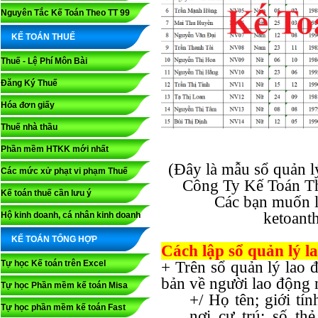
Nguyên Tắc Kế Toán Theo TT 99
KẾ TOÁN THUẾ
Thuế - Lệ Phí Môn Bài
Đăng Ký Thuế
Hóa đơn giấy
Thuế nhà thầu
Phần mềm HTKK mới nhất
(Đây là mẫu sổ quản l
Các mức xử phạt vi phạm Thuế
Công Ty Kế Toán Th
Kế toán thuế cần lưu ý
Các bạn muốn l
ketoant
Hộ kinh doanh, cá nhân kinh doanh
KẾ TOÁN TỔNG HỢP
Cách lập sổ quản lý l
Tự học Kế toán trên Excel
+ Trên sổ quản lý lao 
bản về người lao động 
Tự học Phần mềm kế toán Misa
+/ Họ tên; giới tí
Tự học phần mềm kế toán Fast
nơi cư trú; số t