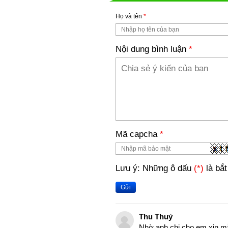
Họ và tên
*
Nội dung bình luận
*
Mã capcha
*
Lưu ý: Những ô dấu
(*)
là bắt
Gửi
Thu Thuỷ
Nhờ anh chị cho em xin mẫ