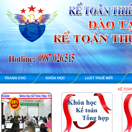
TRANG CHỦ
KHÓA HỌC
LUẬT THUẾ MỚI
KẾ TOÁN THIÊN ƯNG ch