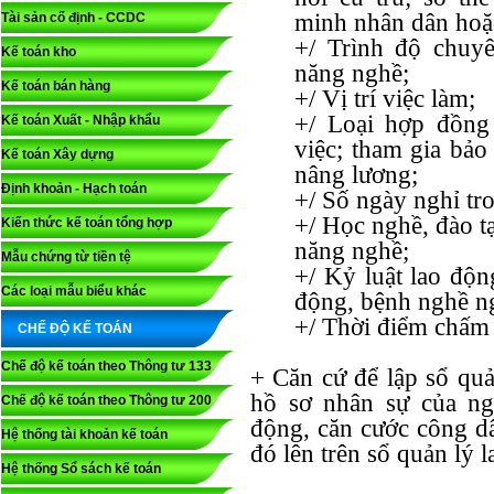
minh nhân dân hoặ
Tài sản cố định - CCDC
+/ Trình độ chuyê
Kế toán kho
năng nghề;
Kế toán bán hàng
+/ Vị trí việc làm;
+/ Loại hợp đồng 
Kế toán Xuất - Nhập khẩu
việc; tham gia bảo
Kế toán Xây dựng
nâng lương;
Định khoản - Hạch toán
+/ Số ngày nghỉ tr
+/ Học nghề, đào t
Kiến thức kế toán tổng hợp
năng nghề;
Mẫu chứng từ tiền tệ
+/ Kỷ luật lao động
Các loại mẫu biểu khác
động, bệnh nghề n
+/ Thời điểm chấm 
CHẾ ĐỘ KẾ TOÁN
Chế độ kế toán theo Thông tư 133
+ Căn cứ để lập sổ quả
hồ sơ nhân sự của ng
Chế độ kế toán theo Thông tư 200
động, căn cước công dâ
Hệ thống tài khoản kế toán
đó lên trên sổ quản lý 
Hệ thống Sổ sách kế toán