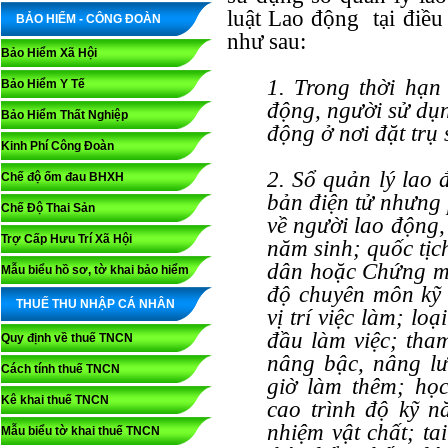
luật Lao động tại điề
BẢO HIỂM - CÔNG ĐOÀN
như sau:
Bảo Hiểm Xã Hội
1. Trong thời hạn
Bảo Hiểm Y Tế
động, người sử dụn
Bảo Hiểm Thất Nghiệp
động ở nơi đặt trụ 
Kinh Phí Công Đoàn
2. Sổ quản lý lao
Chế độ ốm đau BHXH
bản điện tử nhưng 
Chế Độ Thai Sản
về người lao động,
Trợ Cấp Hưu Trí Xã Hội
năm sinh; quốc tịc
dân hoặc Chứng mi
Mẫu biểu hồ sơ, tờ khai bảo hiểm
độ chuyên môn kỹ 
THUẾ THU NHẬP CÁ NHÂN
vị trí việc làm; lo
đầu làm việc; tham
Quy định về thuế TNCN
nâng bậc, nâng lư
Cách tính thuế TNCN
giờ làm thêm; học
Kê khai thuế TNCN
cao trình độ kỹ n
nhiệm vật chất; ta
Mẫu biểu tờ khai thuế TNCN