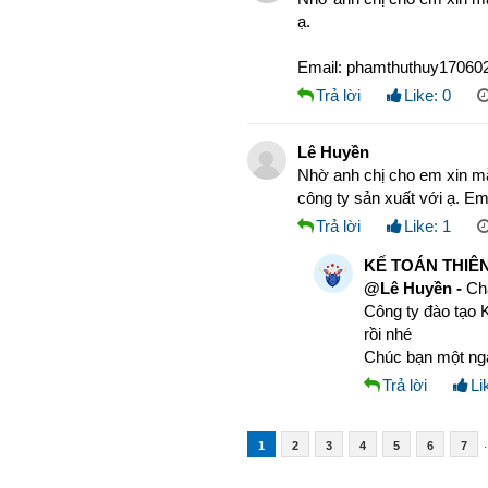
ạ.
Email: phamthuthuy17060
Trả lời
Like:
0
Lê Huyền
Nhờ anh chị cho em xin mẫ
công ty sản xuất với ạ. 
Trả lời
Like:
1
KẾ TOÁN THIÊN
@Lê Huyền -
Ch
Công ty đào tạo K
rồi nhé
Chúc bạn một ngà
Trả lời
Li
.
1
2
3
4
5
6
7