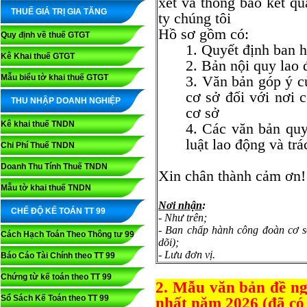
xét và thông báo kết q
THUẾ GIÁ TRỊ GIA TĂNG
ty chúng tôi
Hồ sơ gồm có:
Quy định về thuế GTGT
1. Quyết định ban h
Kê Khai thuế GTGT
2. Bản nội quy lao 
Mẫu biểu tờ khai thuế GTGT
3. Văn bản góp ý củ
cơ sở đối với nơi c
THU NHẬP DOANH NGHIỆP
cơ sở
Kê khai thuế TNDN
4. Các văn bản quy
luật lao động và trá
Chi Phí Thuế TNDN
Doanh Thu Tính Thuế TNDN
Xin chân thành cảm ơn!
Mẫu tờ khai thuế TNDN
Nơi nhận
:
CHẾ ĐỘ KẾ TOÁN TT 99
- Như trên;
- Ban chấp hành công đoàn cơ s
Cách Hạch Toán Theo Thông tư 99
dõi);
- Lưu đơn vị.
Báo Cáo Tài Chính theo TT 99
Chứng từ kế toán theo TT 99
2. Mẫu văn bản đề ng
Sổ Sách Kế Toán theo TT 99
nhất năm 2026 (đã có 