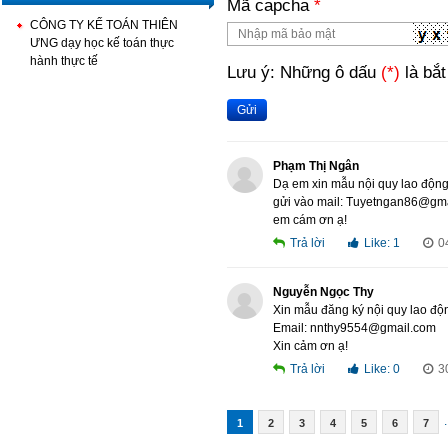
Mã capcha
*
CÔNG TY KẾ TOÁN THIÊN
ƯNG dạy học kế toán thực
hành thực tế
Lưu ý: Những ô dấu
(*)
là bắt
Gửi
Phạm Thị Ngân
Dạ em xin mẫu nội quy lao độn
gửi vào mail: Tuyetngan86@gm
em cám ơn ạ!
Trả lời
Like:
1
0
Nguyễn Ngọc Thy
Xin mẫu đăng ký nội quy lao đ
Email: nnthy9554@gmail.com
Xin cảm ơn ạ!
Trả lời
Like:
0
3
.
1
2
3
4
5
6
7