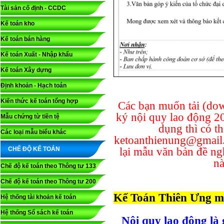
Tài sản cố định - CCDC
Kế toán kho
Kế toán bán hàng
Kế toán Xuất - Nhập khẩu
Kế toán Xây dựng
Định khoản - Hạch toán
Kiến thức kế toán tổng hợp
Các bạn muốn tải (do
ký nội quy lao động 20
Mẫu chứng từ tiền tệ
dụng thì có th
Các loại mẫu biểu khác
ketoanthienung@gmail
CHẾ ĐỘ KẾ TOÁN
lại mẫu văn bản đề ng
nà
Chế độ kế toán theo Thông tư 133
Chế độ kế toán theo Thông tư 200
Kế Toán Thiên Ưng m
Hệ thống tài khoản kế toán
Hệ thống Sổ sách kế toán
Nội quy lao động là