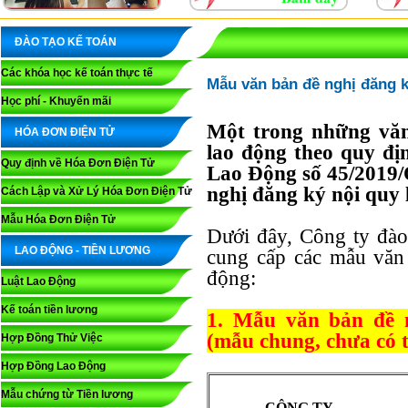
ĐÀO TẠO KẾ TOÁN
Các khóa học kế toán thực tế
Mẫu văn bản đề nghị đăng k
Học phí - Khuyến mãi
Một trong những văn
HÓA ĐƠN ĐIỆN TỬ
lao động theo quy đị
Quy định về Hóa Đơn Điện Tử
Lao Động số 45/2019/
nghị đăng ký nội quy
Cách Lập và Xử Lý Hóa Đơn Điện Tử
Mẫu Hóa Đơn Điện Tử
Dưới đây, Công ty đà
LAO ĐỘNG - TIỀN LƯƠNG
cung cấp các mẫu văn
động:
Luật Lao Động
Kế toán tiền lương
1. Mẫu văn bản đề 
(mẫu chung, chưa có t
Hợp Đồng Thử Việc
Hợp Đồng Lao Động
Mẫu chứng từ Tiền lương
CÔNG TY ...........