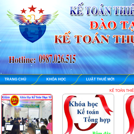
TRANG CHỦ
KHÓA HỌC
LUẬT THUẾ MỚI
KẾ TOÁN THIÊN ƯNG chuyên d