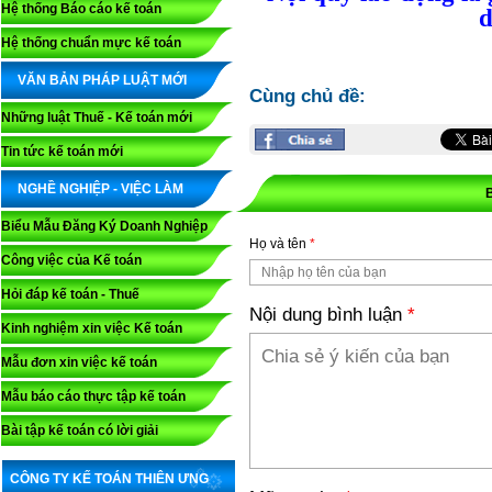
Hệ thống Báo cáo kế toán
d
Hệ thống chuẩn mực kế toán
VĂN BẢN PHÁP LUẬT MỚI
Cùng chủ đề:
Những luật Thuế - Kế toán mới
Tin tức kế toán mới
NGHỀ NGHIỆP - VIỆC LÀM
Biểu Mẫu Đăng Ký Doanh Nghiệp
Họ và tên
*
Công việc của Kế toán
Hỏi đáp kế toán - Thuế
Nội dung bình luận
*
Kinh nghiệm xin việc Kế toán
Mẫu đơn xin việc kế toán
Mẫu báo cáo thực tập kế toán
Bài tập kế toán có lời giải
CÔNG TY KẾ TOÁN THIÊN ƯNG