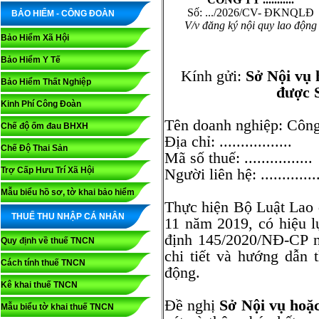
Số: .../2026/CV- ĐKNQLĐ
BẢO HIỂM - CÔNG ĐOÀN
V/v đăng ký nội quy lao động
Bảo Hiểm Xã Hội
Bảo Hiểm Y Tế
Kính gửi:
Sở Nội vụ 
Bảo Hiểm Thất Nghiệp
được 
Kinh Phí Công Đoàn
Tên doanh nghiệp: Công Ty
Chế độ ốm đau BHXH
Địa chỉ: .................
Chế Độ Thai Sản
Mã số thuế: ................
Trợ Cấp Hưu Trí Xã Hội
Người liên hệ: ........
Mẫu biểu hồ sơ, tờ khai bảo hiểm
Thực hiện Bộ Luật Lao
THUẾ THU NHẬP CÁ NHÂN
11 năm 2019, có hiệu l
định 145/2020/NĐ-CP n
Quy định về thuế TNCN
chi tiết và hướng dẫn 
Cách tính thuế TNCN
động.
Kê khai thuế TNCN
Đề nghị
Sở Nội vụ hoặ
Mẫu biểu tờ khai thuế TNCN