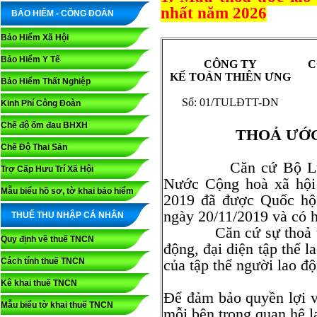
nhất năm 2026
BẢO HIỂM - CÔNG ĐOÀN
Bảo Hiểm Xã Hội
Bảo Hiểm Y Tế
CÔNG TY
C
KẾ TOÁN THIÊN ƯNG
Bảo Hiểm Thất Nghiệp
Số: 01/TULĐTT-DN
Kinh Phí Công Đoàn
Chế độ ốm đau BHXH
THOẢ ƯỚC
Chế Độ Thai Sản
Căn cứ Bộ Luật La
Trợ Cấp Hưu Trí Xã Hội
Nước Cộng hoà xã hội
Mẫu biểu hồ sơ, tờ khai bảo hiểm
2019 đã được Quốc hộ
ngày 20/11/2019 và có h
THUẾ THU NHẬP CÁ NHÂN
Căn cứ sự thoả thuận
Quy định về thuế TNCN
động, đại diện tập thể l
Cách tính thuế TNCN
của tập thể người lao đ
Kê khai thuế TNCN
Để đảm bảo quyền lợi v
Mẫu biểu tờ khai thuế TNCN
mỗi bên trong quan hệ l