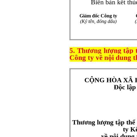
Biên bản kết thúc và
Giám đốc Công ty
(Ký tên, đóng dấu)
(
5. Thương lượng tập
Công ty về nội dung t
CỘNG HÒA XÃ 
Độc lập
Thương lượng tập th
ty K
về nội dung 