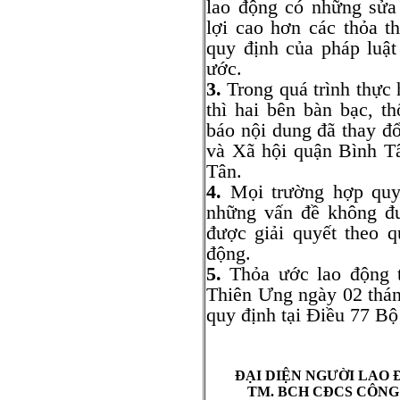
lao động có những sửa
lợi cao hơn các thỏa t
quy định của pháp luật
ước.
3.
Trong quá trình thực 
thì hai bên bàn bạc, t
báo nội dung đã thay đ
và Xã hội quận Bình T
Tân.
4.
Mọi trường hợp quy 
những vấn đề không đ
được giải quyết theo 
động.
5.
Thỏa ước lao động t
Thiên Ưng ngày 02 thá
quy định tại Điều 77 B
ĐẠI DIỆN NGƯỜI LAO
TM. BCH CĐCS CÔNG