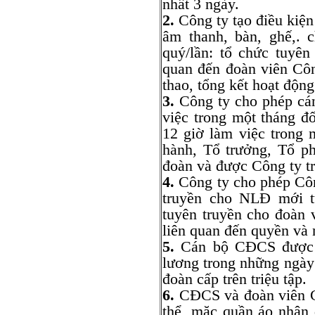
nhất 3 ngày.
2.
Công ty tạo điều kiện 
âm thanh, bàn, ghế,.
quý/lần: tổ chức tuyên
quan đến đoàn viên Côn
thao, tổng kết hoạt độn
3.
Công ty cho phép cá
việc trong một tháng đ
12 giờ làm việc trong
hành, Tổ trưởng, Tổ p
đoàn và được Công ty tr
4.
Công ty cho phép Côn
truyền cho NLĐ mới t
tuyên truyền cho đoàn 
liên quan đến quyền và
5.
Cán bộ CĐCS được n
lương trong những ngày
đoàn cấp trên triệu tập.
6.
CĐCS và đoàn viên C
thể, mặc quần áo nhận