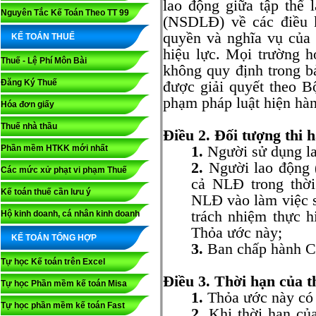
lao động giữa tập thể
Nguyên Tắc Kế Toán Theo TT 99
(NSDLĐ) về các điều k
quyền và nghĩa vụ của
KẾ TOÁN THUẾ
hiệu lực. Mọi trường 
Thuế - Lệ Phí Môn Bài
không quy định trong b
Đăng Ký Thuế
được giải quyết theo 
phạm pháp luật hiện hà
Hóa đơn giấy
Thuế nhà thầu
Điều 2. Đối tượng thi 
1.
Người sử dụng la
Phần mềm HTKK mới nhất
2.
Người lao động (
Các mức xử phạt vi phạm Thuế
cả NLĐ trong thời
Kế toán thuế cần lưu ý
NLĐ vào làm việc s
trách nhiệm thực h
Hộ kinh doanh, cá nhân kinh doanh
Thỏa ước này;
KẾ TOÁN TỔNG HỢP
3.
Ban chấp hành C
Tự học Kế toán trên Excel
Điều 3. Thời hạn của t
Tự học Phần mềm kế toán Misa
1.
Thỏa ước này có 
Tự học phần mềm kế toán Fast
2.
Khi thời hạn của