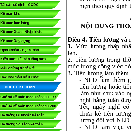
hiện theo quy định 
Tài sản cố định - CCDC
Kế toán kho
Kế toán bán hàng
NỘI DUNG THO
Kế toán Xuất - Nhập khẩu
Điều 4. Tiền lương và
Kế toán Xây dựng
1.
Mức lương thấp nhấ
Định khoản - Hạch toán
lên.
2.
Tiền lương trong thờ
Kiến thức kế toán tổng hợp
mức lương công việc đó
Mẫu chứng từ tiền tệ
3.
Tiền lương làm thêm 
Các loại mẫu biểu khác
- NLĐ làm thêm gi
tiền lương hoặc ti
CHẾ ĐỘ KẾ TOÁN
làm như sau: vào n
Chế độ kế toán theo Thông tư 133
nghỉ hằng tuần đư
Tết, ngày nghỉ c
Chế độ kế toán theo Thông tư 200
chưa kể tiền lươn
Hệ thống tài khoản kế toán
lương đối với NLĐ
Hệ thống Sổ sách kế toán
- NLĐ làm việc v