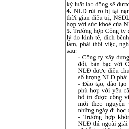
kỷ luật lao động sẽ đượ
4.
NLĐ rủi ro bị tại nạ
thời gian điều trị, NSD
hợp với sức khoẻ của 
5.
Trường hợp Công ty d
lý do kinh tế, dịch bệ
làm, phải thôi việc, ng
sau:
- Công ty xây dựng
đổi, bàn bạc với C
NLĐ được điều chu
số lượng NLĐ phải n
- Đào tạo, đào tạo
phù hợp với yêu cầ
bố trí được công v
mới theo nguyện 
những ngày đi học d
- Trường hợp khô
NLĐ thì ngoài giải