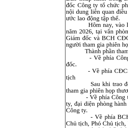
đốc Công ty tổ chức ph
nội dung liên quan điều 
ước lao động tập thể.
Hôm nay, vào lúc 14
năm 2026, tại văn phò
Giám đốc và BCH CĐCS
người tham gia phiên h
Thành phần tham 
- Về phía Công ty:
đốc.
- Về phía CĐCS: Ôn
tịch
Sau khi trao đổi, 0
tham gia phiên họp thư
- Về phía Công ty: 
ty, đại diện phòng hành
Công ty.
- Về phía BCH CĐC
Chủ tịch, Phó Chủ tịc