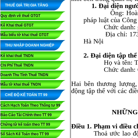
1. Đại diện ngư
THUẾ GIÁ TRỊ GIA TĂNG
Ông: Hoàng Tru
Quy định về thuế GTGT
pháp luật của Công
Kê Khai thuế GTGT
Chức danh: gi
Địa chỉ: 173 đư
Mẫu biểu tờ khai thuế GTGT
Hà Nội
THU NHẬP DOANH NGHIỆP
2. Đại diện tập thể
Kê khai thuế TNDN
Họ và tên: Trầ
Chi Phí Thuế TNDN
Chức danh: Chủ 
Doanh Thu Tính Thuế TNDN
Hai bên thương lượng,
Mẫu tờ khai thuế TNDN
động tập thể với các đi
CHẾ ĐỘ KẾ TOÁN TT 99
Cách Hạch Toán Theo Thông tư 99
NHỮNG
Báo Cáo Tài Chính theo TT 99
Chứng từ kế toán theo TT 99
Điều 1. Phạm vi điều c
Thoả ước lao động t
Sổ Sách Kế Toán theo TT 99