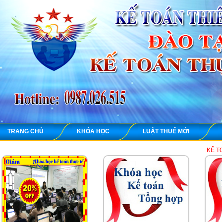
TRANG CHỦ
KHÓA HỌC
LUẬT THUẾ MỚI
KẾ TOÁN THIÊN ƯNG 