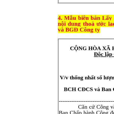
4. Mẫu biên bản Lấy 
nội dung thoả ước l
và BGĐ Công ty
CỘNG HÒA XÃ 
Độc lập
V/v thống nhất số lượ
BCH CĐCS và Ban G
-------------------------------
Căn cứ Công văn số
Ban Chấp hành Công đo