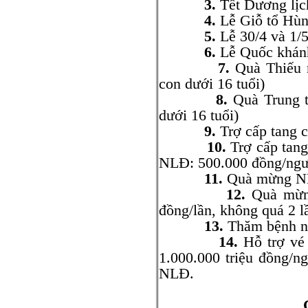
3.
Tết Dương lịc
4.
Lễ Giỗ tổ Hùn
5.
Lễ 30/4 và 1/
6.
Lễ Quốc khánh
7.
Quà Thiếu n
con dưới 16 tuổi)
8.
Quà Trung t
dưới 16 tuổi)
9.
Trợ cấp tang 
10.
Trợ cấp tang
NLĐ: 500.000 đồng/ngư
11.
Quà mừng NLĐ
12.
Quà mừng
đồng/lần, không quá 2 l
13.
Thăm bệnh nằ
14.
Hỗ trợ vé 
1.000.000 triệu đồng/n
NLĐ.