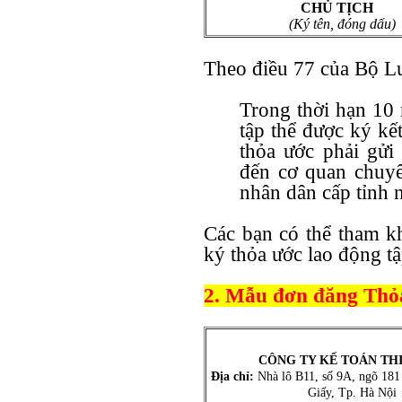
CHỦ TỊCH
(Ký tên, đóng dấu)
Theo điều 77 của Bộ Lu
Trong thời hạn 10 
tập thể được ký kế
thỏa ước phải gửi
đến cơ quan chuy
nhân dân cấp tỉnh n
Các bạn có thể tham k
ký thỏa ước lao động tậ
2. Mẫu đơn đăng Thỏa
CÔNG TY KẾ TOÁN TH
Địa chỉ:
Nhà lô B11, số 9A, ngõ 181
Giấy, Tp. Hà Nội