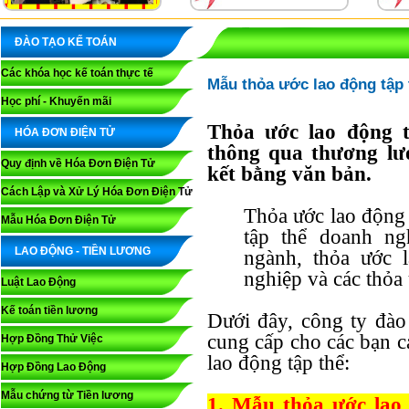
ĐÀO TẠO KẾ TOÁN
Các khóa học kế toán thực tế
Mẫu thỏa ước lao động tập 
Học phí - Khuyến mãi
Thỏa ước lao động t
HÓA ĐƠN ĐIỆN TỬ
thông qua thương lư
Quy định về Hóa Đơn Điện Tử
kết bằng văn bản.
Cách Lập và Xử Lý Hóa Đơn Điện Tử
Thỏa ước lao động 
Mẫu Hóa Đơn Điện Tử
tập thể doanh ng
LAO ĐỘNG - TIỀN LƯƠNG
ngành, thỏa ước 
nghiệp và các thỏa 
Luật Lao Động
Kế toán tiền lương
Dưới đây, công ty đà
cung cấp cho các bạn c
Hợp Đồng Thử Việc
lao động tập thể:
Hợp Đồng Lao Động
Mẫu chứng từ Tiền lương
1. Mẫu thỏa ước lao