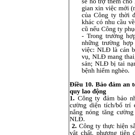
sẽ hỗ trợ thêm cho
gian xin việc mới (
của Công ty thời 
khác có nhu cầu về
cũ nếu Công ty phục
- Trong trường hợ
những trường hợp
việc: NLĐ là cán 
vụ, NLĐ mang thai,
sản; NLĐ bị tai n
bệnh hiểm nghèo.
Điều 10. Bảo đảm an to
quy lao động
1.
Công ty đảm bảo nhà
cường diện tích/bố trí
nắng nóng tăng cường
NLĐ.
2.
Công ty thực hiện sắ
vật chất, phương tiện