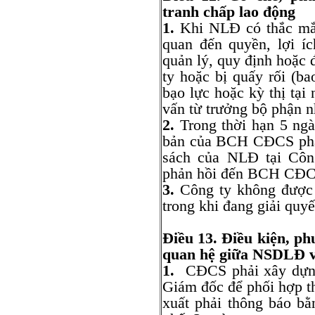
tranh chấp lao động
1.
Khi NLĐ có thắc mắc
quan đến quyền, lợi í
quản lý, quy định hoặc 
ty hoặc bị quấy rối (ba
bạo lực hoặc kỳ thị tại 
vấn từ trưởng bộ phận 
2.
Trong thời hạn 5 ngà
bản của BCH CĐCS phản
sách của NLĐ tại Côn
phản hồi đến BCH CĐC
3.
Công ty không được 
trong khi đang giải quyế
Điều 13.
Điều kiện, ph
quan hệ giữa
NSDLĐ
1.
CĐCS phải xây dựng 
Giám đốc để phối hợp t
xuất phải thông báo b