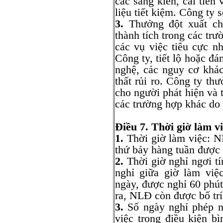
các sáng kiến, cải tiến
liệu tiết kiệm. Công ty 
3.
Thưởng đột xuất ch
thành tích trong các trư
các vụ việc tiêu cực nh
Công ty, tiết lộ hoặc đ
nghệ, các nguy cơ khá
thất rủi ro. Công ty th
cho người phát hiện và t
các trường hợp khác do
Điều 7. Thời giờ làm vi
1.
Thời giờ làm việc: N
thứ bảy hàng tuần được
2.
Thời giờ nghỉ ngơi t
nghỉ giữa giờ làm việ
ngày, được nghỉ 60 phút
ra, NLĐ còn được bố trí 
3.
Số ngày nghỉ phép n
việc trong điều kiện b