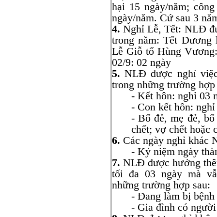
hại 15 ngày/năm; công
ngày/năm. Cứ sau 3 năm
4.
Nghỉ Lễ, Tết: NLĐ đư
trong năm: Tết Dương l
Lễ Giỗ tổ Hùng Vương: 
02/9: 02 ngày
5.
NLĐ được nghỉ việc
trong những trường hợp
- Kết hôn: nghỉ 03 
- Con kết hôn: nghỉ
- Bố đẻ, mẹ đẻ, b
chết; vợ chết hoặc 
6.
Các ngày nghỉ khác 
- Kỷ niệm ngày thà
7.
NLĐ được hưởng thêm
tối đa 03 ngày mà vẫ
những trường hợp sau:
- Đang làm bị bệnh 
- Gia đình có ngườ