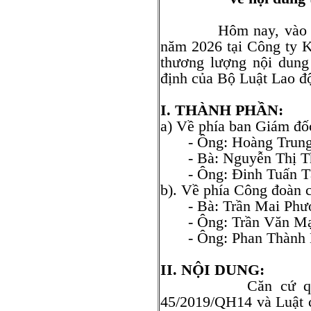
Hôm nay, vào lúc 1
năm 2026 tại Công ty 
thương lượng nội dung
định của Bộ Luật Lao đ
I. THÀNH PHẦN:
a) Về phía ban Giám đốc
- Ông: Hoàng Trung
- Bà: Nguyễn Thị 
- Ông: Đinh Tuấn T
b). Về phía Công đoàn 
- Bà: Trần Mai Ph
- Ông: Trần Văn M
- Ông: Phan Thàn
II. NỘI DUNG:
Căn cứ quy định
45/2019/QH14 và Luật 