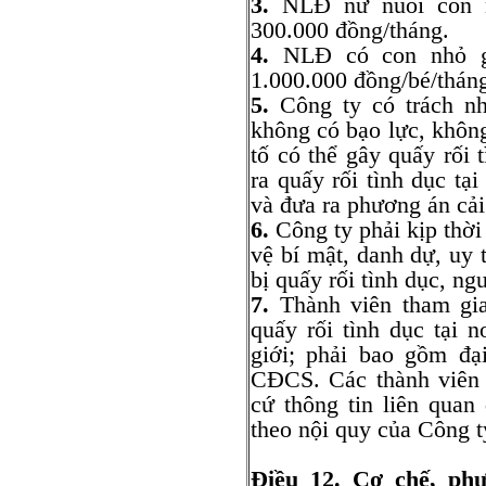
3.
NLĐ nữ nuôi con n
300.000 đồng/tháng.
4.
NLĐ có con nhỏ gử
1.000.000 đồng/bé/thán
5.
Công ty có trách nh
không có bạo lực, không
tố có thể gây quấy rối 
ra quấy rối tình dục tại
và đưa ra phương án cải 
6.
Công ty phải kịp thời
vệ bí mật, danh dự, uy 
bị quấy rối tình dục, ng
7.
Thành viên tham gia 
quấy rối tình dục tại 
giới; phải bao gồm đạ
CĐCS. Các thành viên 
cứ thông tin liên quan
theo nội quy của Công t
Điều 12. Cơ chế, phư