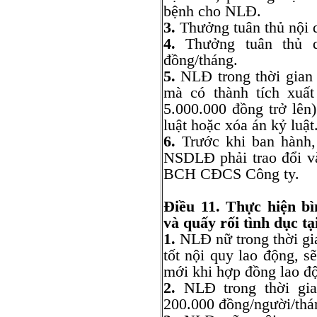
bệnh cho NLĐ.
3.
Thưởng tuân thủ nội 
4.
Thưởng tuân thủ q
đồng/tháng.
5.
NLĐ trong thời gian 
mà có thành tích xuất
5.000.000 đồng trở lên
luật hoặc xóa án kỷ luật
6.
Trước khi ban hành, 
NSDLĐ phải trao đổi và
BCH CĐCS Công ty.
Điều 11.
Thực hiện
b
và quấy rối tình dục tạ
1.
NLĐ nữ trong thời gi
tốt nội quy lao động, s
mới khi hợp đồng lao độ
2.
NLĐ trong thời gian
200.000 đồng/người/thá