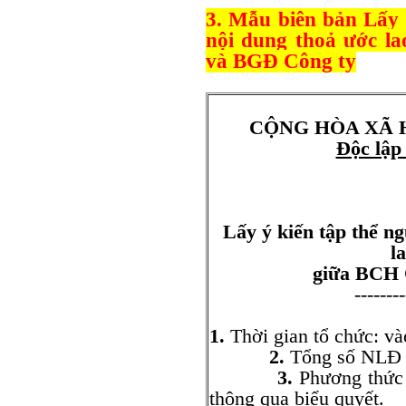
3. Mẫu biên bản Lấy 
nội dung thoả ước l
và BGĐ Công ty
CỘNG HÒA XÃ 
Độc lập
Lấy ý kiến tập thể n
l
giữa BCH
--------
1.
Thời gian tổ chức: và
2.
Tổng số NLĐ
3.
Phương thức 
thông qua biểu quyết.