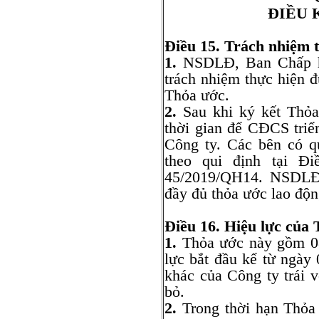
ĐIỀU 
Điều 15. Trách nhiệm 
1.
NSDLĐ, Ban Chấp h
trách nhiệm thực hiện đ
Thỏa ước.
2.
Sau khi ký kết Thỏa
thời gian để CĐCS triể
Công ty. Các bên có q
theo qui định tại Đ
45/2019/QH14. NSDLĐ 
đầy đủ thỏa ước lao độn
Điều 16. Hiệu lực của 
1.
Thỏa ước này gồm 08 
lực bắt đầu kể từ ngày
khác của Công ty trái 
bỏ.
2.
Trong thời hạn Thỏa 