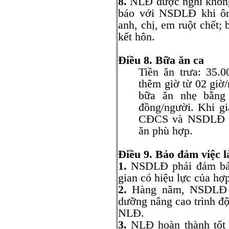
8.
NLĐ được nghỉ không
báo với NSDLĐ khi ông
anh, chị, em ruột chết;
kết hôn.
Điều 8. Bữa ăn ca
Tiền ăn trưa: 35.
thêm giờ từ 02 giờ/
bữa ăn nhẹ bằng 
đồng/người. Khi gi
CĐCS và NSDLĐ sẽ 
ăn phù hợp.
Điều 9. Bảo đảm việc
1.
NSDLĐ phải đảm bảo 
gian có hiệu lực của hợ
2.
Hàng năm, NSDLĐ hỗ
dưỡng nâng cao trình đ
NLĐ.
3.
NLĐ hoàn thành tốt 