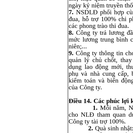
ngày kỷ niệm truyền th
7.
NSDLĐ phối hợp cùng
đua, hỗ trợ 100% chi 
các phong trào thi đua.
8.
Công ty trả lương đ
mức lương trung bình 
niên;...
9.
Công ty thông tin ch
quản lý chủ chốt, tha
dụng lao động mới, th
phụ và nhà cung cấp, b
kiểm toán và biến độn
của Công ty.
Điều 14. Các phúc lợi 
1.
Mỗi năm, N
cho NLĐ tham quan du 
Công ty tài trợ 100%.
2.
Quà sinh nhật: