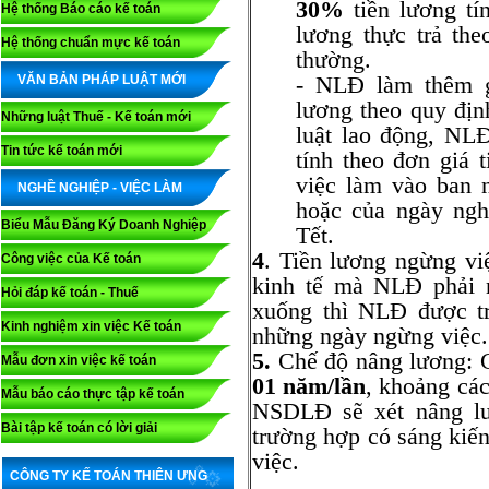
30%
tiền lương tí
Hệ thống Báo cáo kế toán
lương thực trả th
Hệ thống chuẩn mực kế toán
thường.
- NLĐ làm thêm g
VĂN BẢN PHÁP LUẬT MỚI
lương theo quy địn
Những luật Thuế - Kế toán mới
luật lao động, NL
Tin tức kế toán mới
tính theo đơn giá 
việc làm vào ban 
NGHỀ NGHIỆP - VIỆC LÀM
hoặc của ngày ngh
Biểu Mẫu Đăng Ký Doanh Nghiệp
Tết.
4
. Tiền lương ngừng việ
Công việc của Kế toán
kinh tế mà NLĐ phải n
Hỏi đáp kế toán - Thuế
xuống thì NLĐ được t
Kinh nghiệm xin việc Kế toán
những ngày ngừng việc.
5.
Chế độ nâng lương: C
Mẫu đơn xin việc kế toán
01 năm/lần
, khoảng các
Mẫu báo cáo thực tập kế toán
NSDLĐ sẽ xét nâng lư
Bài tập kế toán có lời giải
trường hợp có sáng kiến
việc.
CÔNG TY KẾ TOÁN THIÊN ƯNG