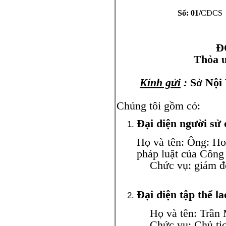
Số: 01/
CĐCS
Hà Nội, n
Đ
Thỏa ư
Kính gửi
:
Sở Nội
Chúng tôi gồm có:
Đại diện người sử
Họ và tên: Ông: Ho
pháp luật của Côn
Chức vụ: giám đ
Đại diện tập thể l
Họ và tên: Trần M
Chức vụ: Chủ tịch 