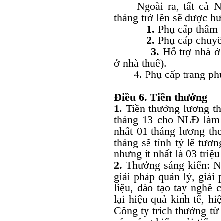
Ngoài ra, tất cả NL
tháng trở lên sẽ được h
1.
Phụ cấp thâm 
2.
Phụ cấp chuyê
3.
Hỗ trợ nhà ở
ở nhà thuê).
4. Phụ cấp trang p
Điều 6. Tiền thưởng
1.
Tiền thưởng lương th
tháng 13 cho NLĐ làm 
nhất 01 tháng lương 
tháng sẽ tính tỷ lệ tươ
nhưng ít nhất là 03 triệ
2.
Thưởng sáng kiến: NL
giải pháp quản lý, giải
liệu, đào tạo tay ngh
lại hiệu quả kinh tế, h
Công ty trích thưởng từ