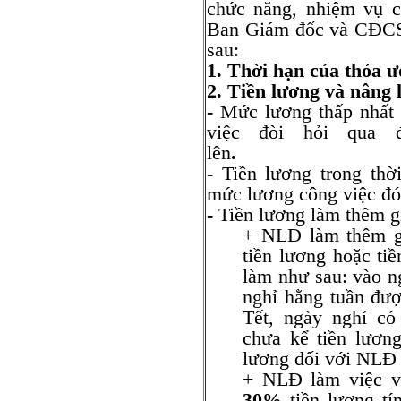
chức năng, nhiệm vụ c
Ban Giám đốc và CĐCS 
sau:
1. Thời hạn của thỏa 
2. Tiền lương và nâng 
-
Mức lương thấp nhất t
việc đòi hỏi qua
lên
-
Tiền lương trong thờ
mức lương công việc đó
-
Tiền lương làm thêm g
+ NLĐ làm thêm gi
tiền lương hoặc ti
làm như sau: vào n
nghỉ hằng tuần đư
Tết, ngày nghỉ c
chưa kể tiền lươn
lương đối với NLĐ
+ NLĐ làm việc v
30%
tiền lương tí