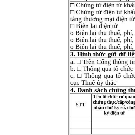
□ Chứng từ điện tử khấu
□ Chứng từ điện tử khấu
tảng thương mại điện tử
□ Biên lai điện tử
o Biên lai thu thuế, phí
o Biên lai thu thuế, phí
o Biên lai thu thuế, phí,
3. Hình th
ức gửi dữ liệ
a. □ Trên Cổng thông ti
b. □ Thông qua tổ chức 
c. □ Thông qua tổ chứ
cục Thuế ủy thác
4. Danh sách ch
ứng th
Tên t
ổ chức cơ qua
chứng thực/cấp/c
ôn
STT
nh
ận chữ k
ý s
ố, chữ
k
ý đi
ện tử