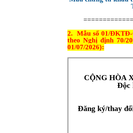
============
2. Mẫu số 01/ĐKTĐ-
theo Nghị định 70/2
01/07/2026):
C
ỘNG H
ÒA 
Độc 
Đăng ký/thay đổi