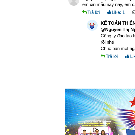
em xin mẫu này này, em 
Trả lời
Like:
1
KẾ TOÁN THIÊN
@Nguyễn Thị Ng
Công ty đào tạo K
rồi nhé
Chúc bạn một ngà
Trả lời
Li