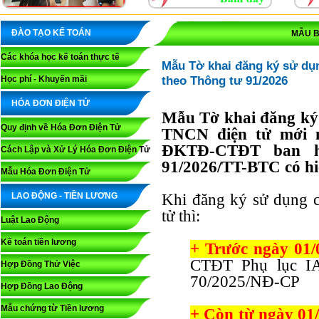
ĐÀO TẠO KẾ TOÁN
MẪU B
Các khóa học kế toán thực tế
Mẫu Tờ khai đăng ký sử dụ
theo Thông tư 91/2026
Học phí - Khuyến mãi
HÓA ĐƠN ĐIỆN TỬ
Mẫu Tờ khai đăng ký 
Quy định về Hóa Đơn Điện Tử
TNCN điện tử mới n
ĐKTĐ-CTĐT ban h
Cách Lập và Xử Lý Hóa Đơn Điện Tử
91/2026/TT-BTC có hi
Mẫu Hóa Đơn Điện Tử
LAO ĐỘNG - TIỀN LƯƠNG
Khi đăng ký sử dụng 
tử thì:
Luật Lao Động
Kế toán tiền lương
+ Trước ngày 01/
CTĐT Phụ lục IA
Hợp Đồng Thử Việc
70/2025/NĐ-CP
Hợp Đồng Lao Động
Mẫu chứng từ Tiền lương
+ Còn từ ngày 01/