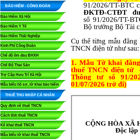
91/2026/TT-BTC có
BẢO HIỂM - CÔNG ĐOÀN
ĐKTĐ-CTĐT đượ
Bảo Hiểm Xã Hội
số 91/2026/TT-BT
Bộ trưởng Bộ Tài 
Bảo Hiểm Y Tế
Bảo Hiểm Thất Nghiệp
Cụ thể từng mẫu đăng 
Kinh Phí Công Đoàn
TNCN điện tử như sau:
Chế độ ốm đau BHXH
1. Mẫu Tờ khai đăng
Chế Độ Thai Sản
thuế TNCN điện tử 
Trợ Cấp Hưu Trí Xã Hội
Thông tư số 91/20
01/07/2026 trờ đi)
Mẫu biểu hồ sơ, tờ khai bảo hiểm
THUẾ THU NHẬP CÁ NHÂN
Quy định về thuế TNCN
Cách tính thuế TNCN
CỘNG HÒA XÃ 
Kê khai thuế TNCN
Độc lập
Mẫu biểu tờ khai thuế TNCN