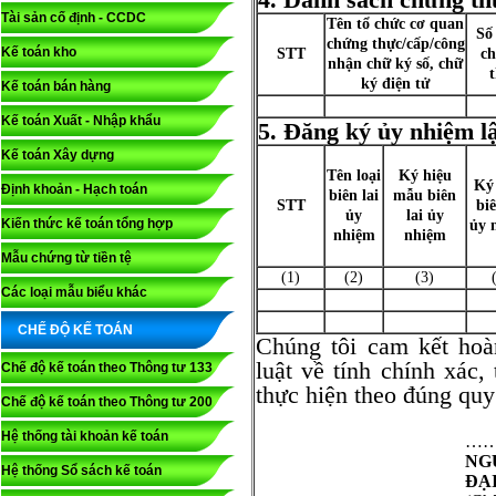
Tài sản cố định - CCDC
Tên tổ chức cơ quan
Số 
chứng thực/cấp/công
Kế toán kho
STT
c
nhận chữ ký số, chữ
ký điện tử
Kế toán bán hàng
Kế toán Xuất - Nhập khẩu
5. Đăng ký
ủy nhiệm lậ
Kế toán Xây dựng
Tên loại
Ký hiệu
Ký
Định khoản - Hạch toán
biên lai
mẫu biên
STT
biê
ủy
lai ủy
Kiến thức kế toán tổng hợp
ủy 
nhiệm
nhiệm
Mẫu chứng từ tiền tệ
(1)
(2)
(3)
Các loại mẫu biểu khác
CHẾ ĐỘ KẾ TOÁN
Chúng tôi cam kết hoà
luật về tính chính xác,
Chế độ kế toán theo Thông tư 133
thực hiện theo đúng quy
Chế độ kế toán theo Thông tư 200
Hệ thống tài khoản kế toán
…….
NG
Hệ thống Sổ sách kế toán
ĐẠ