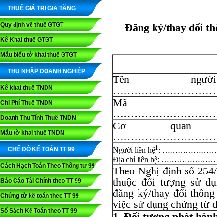
THUẾ GIÁ TRỊ GIA TĂNG
Quy định về thuế GTGT
Đăng ký/thay đổi th
Kê Khai thuế GTGT
Mẫu biểu tờ khai thuế GTGT
THU NHẬP DOANH NGHIỆP
Tên ngư
Kê khai thuế TNDN
…………………………
Mã s
Chi Phí Thuế TNDN
…………………………
Doanh Thu Tính Thuế TNDN
Cơ quan 
Mẫu tờ khai thuế TNDN
………………………
1
CHẾ ĐỘ KẾ TOÁN TT 99
Người liên hệ
: …………………
Địa chỉ liên hệ: …………………
Cách Hạch Toán Theo Thông tư 99
Theo Nghị định số 254/
thuộc đối tượng sử dụ
Báo Cáo Tài Chính theo TT 99
đăng ký/thay đổi thông
Chứng từ kế toán theo TT 99
việc sử dụng chứng từ đ
Sổ Sách Kế Toán theo TT 99
1. Đối tượng phát hàn