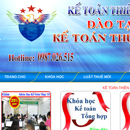
TRANG CHỦ
KHÓA HỌC
LUẬT THUẾ MỚI
KẾ TOÁN THIÊN ƯNG chuyên dạy h