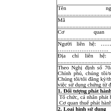
Tên ng
...................................
Mã 
...................................
Cơ quan
...................................
Người liên hệ: …
……………………….
Địa chỉ liên h
...................................
Theo Nghị định số 70
Chính phủ, chúng tôi/t
Chúng tôi/tôi đăng ký/t
việc sử dụng chứng từ đ
1. Đ
ối tượng ph
át hàn
Tổ chức, cá nhân phát 
Cơ quan thuế phát hàn
2. Lo
ại h
ình s
ử dụng