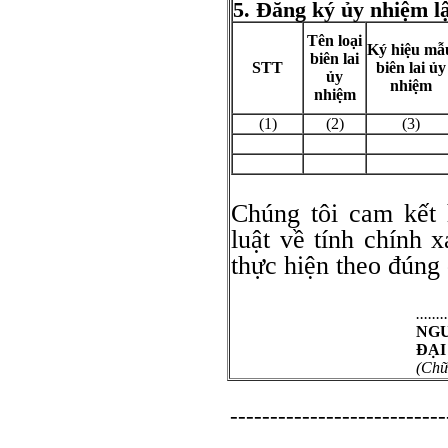
5. Đăng ký
ủy nhiệm l
Tên lo
ại
Ký hi
ệu mẫ
bi
ên lai
STT
bi
ên
lai
ủy
ủy
nhiệm
nhiệm
(1)
(2)
(3)
Chúng tôi cam kết 
luật về tính chính 
thực hiện theo đúng 
......
NG
Đ
ẠI
(Ch
ữ
---------------------------