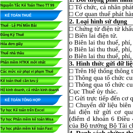
Nguyên Tắc Kế Toán Theo TT 99
□ Tổ chức, cá nhân phá
□ Cơ quan thuế phát hà
KẾ TOÁN THUẾ
2. Loại hình sử dụng
Thuế - Lệ Phí Môn Bài
□ Chứng từ điện tử khấu
□ Biên lai điện tử.
Đăng Ký Thuế
o Biên lai thu thuế, phí
Hóa đơn giấy
o Biên lai thu thuế, phí
Thuế nhà thầu
o Biên lai thu thuế, phí,
3. Hình thức gửi dữ li
Phần mềm HTKK mới nhất
□ Trên Hệ thống thông t
Các mức xử phạt vi phạm Thuế
□ Thông qua tổ chức cu
Kế toán thuế cần lưu ý
□ Thông qua tổ chức cu
Cục Thuế ủy thác.
Hộ kinh doanh, cá nhân kinh doanh
□ Gửi trực tiếp đến cơ 
KẾ TOÁN TỔNG HỢP
□ Chuyển dữ liệu biên 
Tự học Kế toán trên Excel
lai điện tử gửi cơ q
(điểm d khoản 6 Điều
Tự học Phần mềm kế toán Misa
của Bộ trưởng Bộ Tài c
Tự học phần mềm kế toán Fast
4. Danh sách chứng th