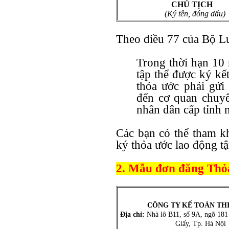
CHỦ TỊCH
(Ký tên, đóng dấu)
Theo điều 77 của Bộ Lu
Trong thời hạn 10 
tập thể được ký kế
thỏa ước phải gửi
đến cơ quan chuy
nhân dân cấp tỉnh n
Các bạn có thể tham k
ký thỏa ước lao động tậ
2. Mẫu đơn đăng Thỏa
CÔNG TY KẾ TOÁN TH
Địa chỉ:
Nhà lô B11, số 9A, ngõ 181
Giấy, Tp. Hà Nội