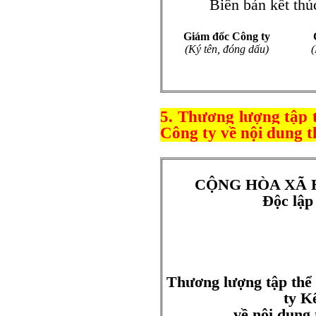
Biên bản kết thúc và
Giám đốc Công ty
(Ký tên, đóng dấu)
(
5. Thương lượng tập
Công ty về nội dung t
CỘNG HÒA XÃ 
Độc lập
Thương lượng tập th
ty K
về nội dung 