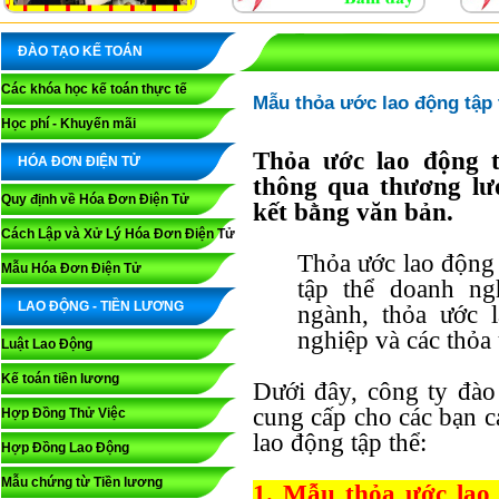
ĐÀO TẠO KẾ TOÁN
Các khóa học kế toán thực tế
Mẫu thỏa ước lao động tập 
Học phí - Khuyến mãi
Thỏa ước lao động t
HÓA ĐƠN ĐIỆN TỬ
thông qua thương lư
Quy định về Hóa Đơn Điện Tử
kết bằng văn bản.
Cách Lập và Xử Lý Hóa Đơn Điện Tử
Thỏa ước lao động 
Mẫu Hóa Đơn Điện Tử
tập thể doanh ng
LAO ĐỘNG - TIỀN LƯƠNG
ngành, thỏa ước 
nghiệp và các thỏa 
Luật Lao Động
Kế toán tiền lương
Dưới đây, công ty đà
cung cấp cho các bạn c
Hợp Đồng Thử Việc
lao động tập thể:
Hợp Đồng Lao Động
Mẫu chứng từ Tiền lương
1. Mẫu thỏa ước lao