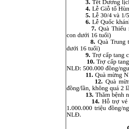
3.
Tết Dương lịc
4.
Lễ Giỗ tổ Hùn
5.
Lễ 30/4 và 1/
6.
Lễ Quốc khánh
7.
Quà Thiếu n
con dưới 16 tuổi)
8.
Quà Trung t
dưới 16 tuổi)
9.
Trợ cấp tang 
10.
Trợ cấp tang
NLĐ: 500.000 đồng/ngư
11.
Quà mừng NLĐ
12.
Quà mừng
đồng/lần, không quá 2 l
13.
Thăm bệnh nằ
14.
Hỗ trợ vé 
1.000.000 triệu đồng/n
NLĐ.