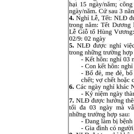
hại 15 ngày/năm; công
ngày/năm. Cứ sau 3 năm
4.
Nghỉ Lễ, Tết: NLĐ đư
trong năm: Tết Dương l
Lễ Giỗ tổ Hùng Vương: 
02/9: 02 ngày
5.
NLĐ được nghỉ việc
trong những trường hợp
- Kết hôn: nghỉ 03 
- Con kết hôn: nghỉ
- Bố đẻ, mẹ đẻ, b
chết; vợ chết hoặc 
6.
Các ngày nghỉ khác 
- Kỷ niệm ngày thà
7.
NLĐ được hưởng thêm
tối đa 03 ngày mà vẫ
những trường hợp sau:
- Đang làm bị bệnh 
- Gia đình có ngườ