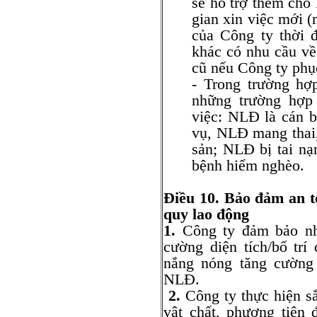
sẽ hỗ trợ thêm cho
gian xin việc mới (
của Công ty thời 
khác có nhu cầu về
cũ nếu Công ty phục
- Trong trường hợ
những trường hợp
việc: NLĐ là cán 
vụ, NLĐ mang thai,
sản; NLĐ bị tai n
bệnh hiểm nghèo.
Điều 10. Bảo đảm an to
quy lao động
1.
Công ty đảm bảo nhà
cường diện tích/bố trí
nắng nóng tăng cường
NLĐ.
2.
Công ty thực hiện sắ
vật chất, phương tiện