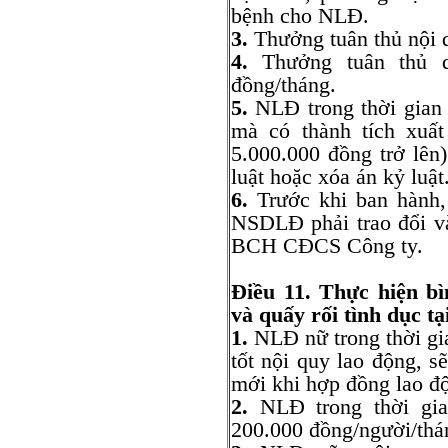
bệnh cho NLĐ.
3.
Thưởng tuân thủ nội 
4.
Thưởng tuân thủ q
đồng/tháng.
5.
NLĐ trong thời gian 
mà có thành tích xuất
5.000.000 đồng trở lên
luật hoặc xóa án kỷ luật
6.
Trước khi ban hành, 
NSDLĐ phải trao đổi và
BCH CĐCS Công ty.
Điều 11.
Thực hiện
b
và quấy rối tình dục tạ
1.
NLĐ nữ trong thời gi
tốt nội quy lao động, s
mới khi hợp đồng lao độ
2.
NLĐ trong thời gian
200.000 đồng/người/thá