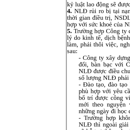
kỷ luật lao động sẽ đượ
4.
NLĐ rủi ro bị tại nạ
thời gian điều trị, NSD
hợp với sức khoẻ của 
5.
Trường hợp Công ty d
lý do kinh tế, dịch bệ
làm, phải thôi việc, ng
sau:
- Công ty xây dựng
đổi, bàn bạc với C
NLĐ được điều chu
số lượng NLĐ phải n
- Đào tạo, đào tạo
phù hợp với yêu cầ
bố trí được công v
mới theo nguyện 
những ngày đi học d
- Trường hợp khô
NLĐ thì ngoài giải