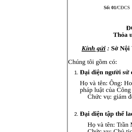
Số: 01/
CĐCS
Hà Nội, n
Đ
Thỏa ư
Kính gửi
:
Sở Nội
Chúng tôi gồm có:
Đại diện người sử
Họ và tên: Ông: Ho
pháp luật của Côn
Chức vụ: giám đ
Đại diện tập thể l
Họ và tên: Trần M
Chức vụ: Chủ tịch 