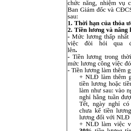
chức năng, nhiệm vụ c
Ban Giám đốc và CĐCS 
sau:
1. Thời hạn của thỏa 
2. Tiền lương và nâng 
-
Mức lương thấp nhất t
việc đòi hỏi qua
lên
-
Tiền lương trong thờ
mức lương công việc đó
-
Tiền lương làm thêm g
+ NLĐ làm thêm gi
tiền lương hoặc ti
làm như sau: vào n
nghỉ hằng tuần đư
Tết, ngày nghỉ c
chưa kể tiền lươn
lương đối với NLĐ
+ NLĐ làm việc v
30%
tiền lương tí