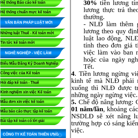
30%
tiền lương tí
Hệ thống Báo cáo kế toán
lương thực trả th
Hệ thống chuẩn mực kế toán
thường.
- NLĐ làm thêm g
VĂN BẢN PHÁP LUẬT MỚI
lương theo quy địn
Những luật Thuế - Kế toán mới
luật lao động, NL
Tin tức kế toán mới
tính theo đơn giá 
việc làm vào ban 
NGHỀ NGHIỆP - VIỆC LÀM
hoặc của ngày ngh
Biểu Mẫu Đăng Ký Doanh Nghiệp
Tết.
4
. Tiền lương ngừng việ
Công việc của Kế toán
kinh tế mà NLĐ phải n
Hỏi đáp kế toán - Thuế
xuống thì NLĐ được t
Kinh nghiệm xin việc Kế toán
những ngày ngừng việc.
5.
Chế độ nâng lương: C
Mẫu đơn xin việc kế toán
01 năm/lần
, khoảng các
Mẫu báo cáo thực tập kế toán
NSDLĐ sẽ xét nâng lư
Bài tập kế toán có lời giải
trường hợp có sáng kiến
việc.
CÔNG TY KẾ TOÁN THIÊN ƯNG