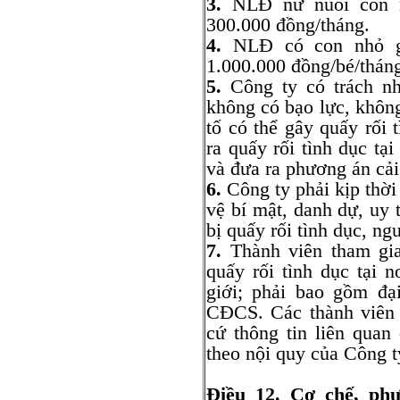
3.
NLĐ nữ nuôi con n
300.000 đồng/tháng.
4.
NLĐ có con nhỏ gử
1.000.000 đồng/bé/thán
5.
Công ty có trách nh
không có bạo lực, không
tố có thể gây quấy rối 
ra quấy rối tình dục tại
và đưa ra phương án cải 
6.
Công ty phải kịp thời
vệ bí mật, danh dự, uy 
bị quấy rối tình dục, ng
7.
Thành viên tham gia 
quấy rối tình dục tại 
giới; phải bao gồm đạ
CĐCS. Các thành viên 
cứ thông tin liên quan
theo nội quy của Công t
Điều 12. Cơ chế, phư