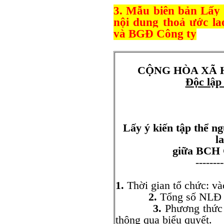
3. Mẫu biên bản Lấy 
nội dung thoả ước l
và BGĐ Công ty
CỘNG HÒA XÃ 
Độc lập
Lấy ý kiến tập thể n
l
giữa BCH
--------
1.
Thời gian tổ chức: và
2.
Tổng số NLĐ
3.
Phương thức 
thông qua biểu quyết.