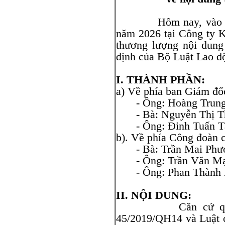
Hôm nay, vào lúc 1
năm 2026 tại Công ty 
thương lượng nội dung
định của Bộ Luật Lao đ
I. THÀNH PHẦN:
a) Về phía ban Giám đốc
- Ông: Hoàng Trung
- Bà: Nguyễn Thị 
- Ông: Đinh Tuấn T
b). Về phía Công đoàn 
- Bà: Trần Mai Ph
- Ông: Trần Văn M
- Ông: Phan Thàn
II. NỘI DUNG:
Căn cứ quy định
45/2019/QH14 và Luật 