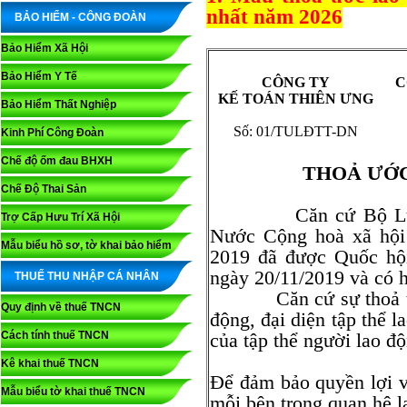
nhất năm 2026
BẢO HIỂM - CÔNG ĐOÀN
Bảo Hiểm Xã Hội
Bảo Hiểm Y Tế
CÔNG TY
C
KẾ TOÁN THIÊN ƯNG
Bảo Hiểm Thất Nghiệp
Số: 01/TULĐTT-DN
Kinh Phí Công Đoàn
Chế độ ốm đau BHXH
THOẢ ƯỚC
Chế Độ Thai Sản
Căn cứ Bộ Luật La
Trợ Cấp Hưu Trí Xã Hội
Nước Cộng hoà xã hội
Mẫu biểu hồ sơ, tờ khai bảo hiểm
2019 đã được Quốc hộ
ngày 20/11/2019 và có h
THUẾ THU NHẬP CÁ NHÂN
Căn cứ sự thoả thuận
Quy định về thuế TNCN
động, đại diện tập thể l
Cách tính thuế TNCN
của tập thể người lao đ
Kê khai thuế TNCN
Để đảm bảo quyền lợi v
Mẫu biểu tờ khai thuế TNCN
mỗi bên trong quan hệ l