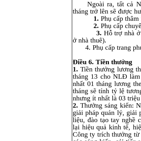
Ngoài ra, tất cả NL
tháng trở lên sẽ được h
1.
Phụ cấp thâm 
2.
Phụ cấp chuyê
3.
Hỗ trợ nhà ở
ở nhà thuê).
4. Phụ cấp trang p
Điều 6. Tiền thưởng
1.
Tiền thưởng lương th
tháng 13 cho NLĐ làm 
nhất 01 tháng lương 
tháng sẽ tính tỷ lệ tươ
nhưng ít nhất là 03 triệ
2.
Thưởng sáng kiến: NL
giải pháp quản lý, giải
liệu, đào tạo tay ngh
lại hiệu quả kinh tế, h
Công ty trích thưởng từ