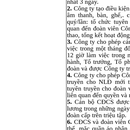
nhất 3 ngày.
2.
Công ty tạo điều kiện 
âm thanh, bàn, ghế,.
quý/lần: tổ chức tuyên
quan đến đoàn viên Côn
thao, tổng kết hoạt độn
3.
Công ty cho phép cá
việc trong một tháng đ
12 giờ làm việc trong
hành, Tổ trưởng, Tổ p
đoàn và được Công ty tr
4.
Công ty cho phép Côn
truyền cho NLĐ mới t
tuyên truyền cho đoàn 
liên quan đến quyền và
5.
Cán bộ CĐCS được n
lương trong những ngày
đoàn cấp trên triệu tập.
6.
CĐCS và đoàn viên C
thể, mặc quần áo nhận