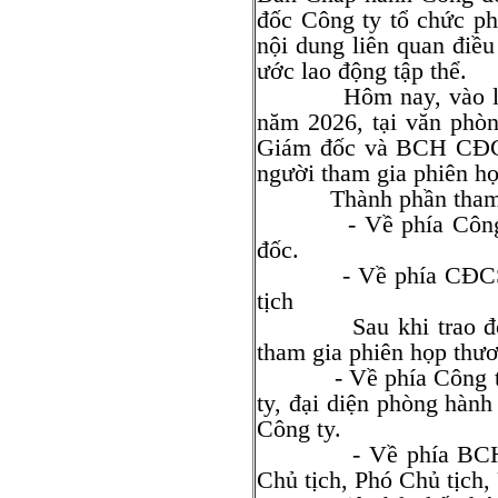
đốc Công ty tổ chức ph
nội dung liên quan điều 
ước lao động tập thể.
Hôm nay, vào lúc 14
năm 2026, tại văn phò
Giám đốc và BCH CĐCS
người tham gia phiên h
Thành phần tham 
- Về phía Công ty:
đốc.
- Về phía CĐCS: Ôn
tịch
Sau khi trao đổi, 0
tham gia phiên họp thư
- Về phía Công ty: 
ty, đại diện phòng hành
Công ty.
- Về phía BCH CĐC
Chủ tịch, Phó Chủ tịc