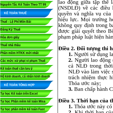
lao động giữa tập thể
Nguyên Tắc Kế Toán Theo TT 99
(NSDLĐ) về các điều k
quyền và nghĩa vụ của
KẾ TOÁN THUẾ
hiệu lực. Mọi trường 
Thuế - Lệ Phí Môn Bài
không quy định trong b
Đăng Ký Thuế
được giải quyết theo 
phạm pháp luật hiện hà
Hóa đơn giấy
Thuế nhà thầu
Điều 2. Đối tượng thi 
1.
Người sử dụng la
Phần mềm HTKK mới nhất
2.
Người lao động (
Các mức xử phạt vi phạm Thuế
cả NLĐ trong thời
Kế toán thuế cần lưu ý
NLĐ vào làm việc s
trách nhiệm thực h
Hộ kinh doanh, cá nhân kinh doanh
Thỏa ước này;
KẾ TOÁN TỔNG HỢP
3.
Ban chấp hành C
Tự học Kế toán trên Excel
Điều 3. Thời hạn của t
Tự học Phần mềm kế toán Misa
1.
Thỏa ước này có 
Tự học phần mềm kế toán Fast
2.
Khi thời hạn của