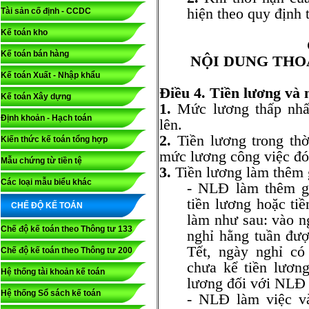
hiện theo quy định 
Tài sản cố định - CCDC
Kế toán kho
Kế toán bán hàng
NỘI DUNG THO
Kế toán Xuất - Nhập khẩu
Điều 4. Tiền lương và
Kế toán Xây dựng
1.
Mức lương thấp nhấ
Định khoản - Hạch toán
lên.
2.
Tiền lương trong thờ
Kiến thức kế toán tổng hợp
mức lương công việc đó
Mẫu chứng từ tiền tệ
3.
Tiền lương làm thêm 
Các loại mẫu biểu khác
- NLĐ làm thêm gi
tiền lương hoặc ti
CHẾ ĐỘ KẾ TOÁN
làm như sau: vào n
Chế độ kế toán theo Thông tư 133
nghỉ hằng tuần đư
Tết, ngày nghỉ c
Chế độ kế toán theo Thông tư 200
chưa kể tiền lươn
Hệ thống tài khoản kế toán
lương đối với NLĐ
Hệ thống Sổ sách kế toán
- NLĐ làm việc v