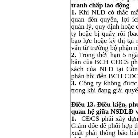
tranh chấp lao động
1.
Khi NLĐ có thắc mắc
quan đến quyền, lợi í
quản lý, quy định hoặc 
ty hoặc bị quấy rối (ba
bạo lực hoặc kỳ thị tại 
vấn từ trưởng bộ phận 
2.
Trong thời hạn 5 ngà
bản của BCH CĐCS phản
sách của NLĐ tại Côn
phản hồi đến BCH CĐC
3.
Công ty không được 
trong khi đang giải quyế
Điều 13.
Điều kiện, ph
quan hệ giữa
NSDLĐ
1.
CĐCS phải xây dựng 
Giám đốc để phối hợp t
xuất phải thông báo b