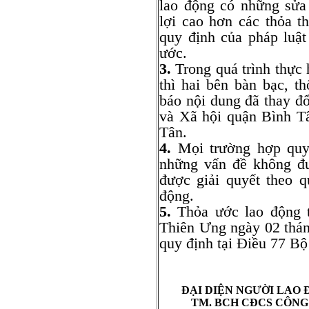
lao động có những sửa
lợi cao hơn các thỏa t
quy định của pháp luật
ước.
3.
Trong quá trình thực 
thì hai bên bàn bạc, t
báo nội dung đã thay đ
và Xã hội quận Bình T
Tân.
4.
Mọi trường hợp quy 
những vấn đề không đ
được giải quyết theo 
động.
5.
Thỏa ước lao động t
Thiên Ưng ngày 02 thá
quy định tại Điều 77 B
ĐẠI DIỆN NGƯỜI LAO
TM. BCH CĐCS CÔNG