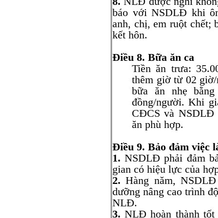
8.
NLĐ được nghỉ không
báo với NSDLĐ khi ông
anh, chị, em ruột chết;
kết hôn.
Điều 8. Bữa ăn ca
Tiền ăn trưa: 35.
thêm giờ từ 02 giờ/
bữa ăn nhẹ bằng 
đồng/người. Khi gi
CĐCS và NSDLĐ sẽ 
ăn phù hợp.
Điều 9. Bảo đảm việc
1.
NSDLĐ phải đảm bảo 
gian có hiệu lực của hợ
2.
Hàng năm, NSDLĐ hỗ
dưỡng nâng cao trình đ
NLĐ.
3.
NLĐ hoàn thành tốt 