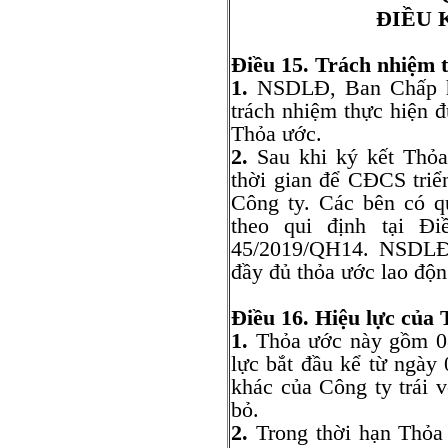
ĐIỀU 
Điều 15. Trách nhiệm 
1.
NSDLĐ, Ban Chấp h
trách nhiệm thực hiện đ
Thỏa ước.
2.
Sau khi ký kết Thỏa
thời gian để CĐCS triể
Công ty. Các bên có q
theo qui định tại Đ
45/2019/QH14. NSDLĐ 
đầy đủ thỏa ước lao độn
Điều 16. Hiệu lực của 
1.
Thỏa ước này gồm 08 
lực bắt đầu kể từ ngày
khác của Công ty trái 
bỏ.
2.
Trong thời hạn Thỏa 