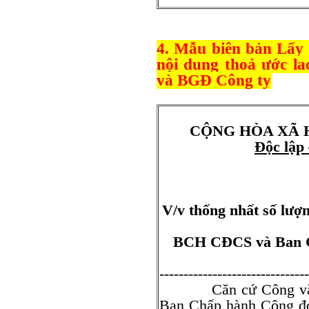
4. Mẫu biên bản Lấy 
nội dung thoả ước l
và BGĐ Công ty
CỘNG HÒA XÃ 
Độc lập
V/v thống nhất số lượ
BCH CĐCS và Ban G
-------------------------------
Căn cứ Công văn số
Ban Chấp hành Công đo