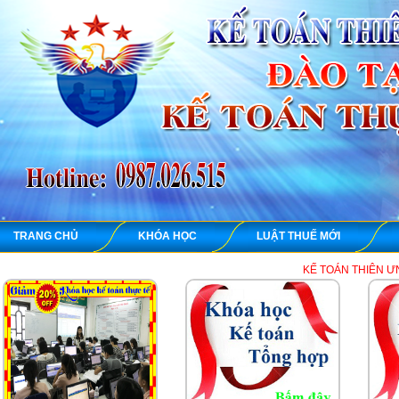
TRANG CHỦ
KHÓA HỌC
LUẬT THUẾ MỚI
KẾ TOÁN THIÊN ƯNG chuyên dạy học