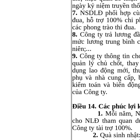
ngày kỷ niệm truyền th
7.
NSDLĐ phối hợp cùng
đua, hỗ trợ 100% chi 
các phong trào thi đua.
8.
Công ty trả lương đ
mức lương trung bình 
niên;...
9.
Công ty thông tin ch
quản lý chủ chốt, tha
dụng lao động mới, th
phụ và nhà cung cấp, b
kiểm toán và biến độn
của Công ty.
Điều 14. Các phúc lợi 
1.
Mỗi năm, N
cho NLĐ tham quan du 
Công ty tài trợ 100%.
2.
Quà sinh nhật: