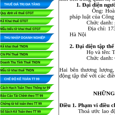
1. Đại diện ngư
THUẾ GIÁ TRỊ GIA TĂNG
Ông: Hoàng Tru
Quy định về thuế GTGT
pháp luật của Công
Kê Khai thuế GTGT
Chức danh: gi
Địa chỉ: 173 đư
Mẫu biểu tờ khai thuế GTGT
Hà Nội
THU NHẬP DOANH NGHIỆP
2. Đại diện tập thể
Kê khai thuế TNDN
Họ và tên: Trầ
Chi Phí Thuế TNDN
Chức danh: Chủ 
Doanh Thu Tính Thuế TNDN
Hai bên thương lượng,
Mẫu tờ khai thuế TNDN
động tập thể với các đi
CHẾ ĐỘ KẾ TOÁN TT 99
Cách Hạch Toán Theo Thông tư 99
NHỮNG
Báo Cáo Tài Chính theo TT 99
Chứng từ kế toán theo TT 99
Điều 1. Phạm vi điều c
Thoả ước lao động t
Sổ Sách Kế Toán theo TT 99