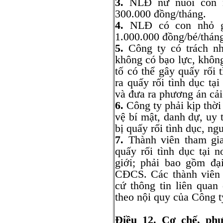
3.
NLĐ nữ nuôi con n
300.000 đồng/tháng.
4.
NLĐ có con nhỏ gử
1.000.000 đồng/bé/thán
5.
Công ty có trách nh
không có bạo lực, không
tố có thể gây quấy rối 
ra quấy rối tình dục tại
và đưa ra phương án cải 
6.
Công ty phải kịp thời
vệ bí mật, danh dự, uy 
bị quấy rối tình dục, ng
7.
Thành viên tham gia 
quấy rối tình dục tại 
giới; phải bao gồm đạ
CĐCS. Các thành viên 
cứ thông tin liên quan
theo nội quy của Công t
Điều 12. Cơ chế, phư