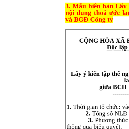
3. Mẫu biên bản Lấy 
nội dung thoả ước l
và BGĐ Công ty
CỘNG HÒA XÃ 
Độc lập
Lấy ý kiến tập thể n
l
giữa BCH
--------
1.
Thời gian tổ chức: và
2.
Tổng số NLĐ
3.
Phương thức 
thông qua biểu quyết.