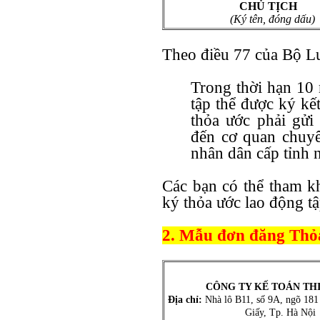
CHỦ TỊCH
(Ký tên, đóng dấu)
Theo điều 77 của Bộ Lu
Trong thời hạn 10 
tập thể được ký kế
thỏa ước phải gửi
đến cơ quan chuy
nhân dân cấp tỉnh n
Các bạn có thể tham k
ký thỏa ước lao động tậ
2. Mẫu đơn đăng Thỏa
CÔNG TY KẾ TOÁN TH
Địa chỉ:
Nhà lô B11, số 9A, ngõ 181
Giấy, Tp. Hà Nội