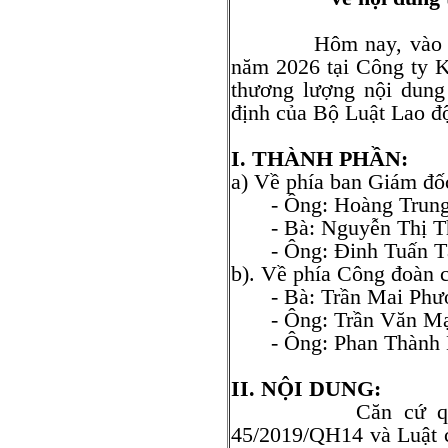
Hôm nay, vào lúc 1
năm 2026 tại Công ty 
thương lượng nội dung
định của Bộ Luật Lao đ
I. THÀNH PHẦN:
a) Về phía ban Giám đốc
- Ông: Hoàng Trung
- Bà: Nguyễn Thị 
- Ông: Đinh Tuấn T
b). Về phía Công đoàn 
- Bà: Trần Mai Ph
- Ông: Trần Văn M
- Ông: Phan Thàn
II. NỘI DUNG:
Căn cứ quy định
45/2019/QH14 và Luật 