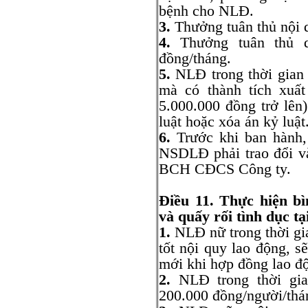
bệnh cho NLĐ.
3.
Thưởng tuân thủ nội 
4.
Thưởng tuân thủ q
đồng/tháng.
5.
NLĐ trong thời gian 
mà có thành tích xuất
5.000.000 đồng trở lên
luật hoặc xóa án kỷ luật
6.
Trước khi ban hành, 
NSDLĐ phải trao đổi và
BCH CĐCS Công ty.
Điều 11.
Thực hiện
b
và quấy rối tình dục tạ
1.
NLĐ nữ trong thời gi
tốt nội quy lao động, s
mới khi hợp đồng lao độ
2.
NLĐ trong thời gian
200.000 đồng/người/thá