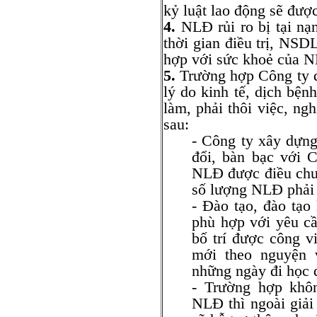
kỷ luật lao động sẽ đượ
4.
NLĐ rủi ro bị tại nạ
thời gian điều trị, NSD
hợp với sức khoẻ của 
5.
Trường hợp Công ty d
lý do kinh tế, dịch bệ
làm, phải thôi việc, ng
sau:
- Công ty xây dựng
đổi, bàn bạc với C
NLĐ được điều chu
số lượng NLĐ phải n
- Đào tạo, đào tạo
phù hợp với yêu cầ
bố trí được công v
mới theo nguyện 
những ngày đi học d
- Trường hợp khô
NLĐ thì ngoài giải