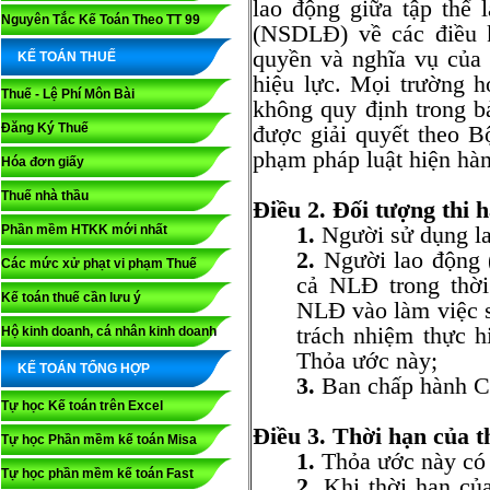
lao động giữa tập thể
Nguyên Tắc Kế Toán Theo TT 99
(NSDLĐ) về các điều k
quyền và nghĩa vụ của
KẾ TOÁN THUẾ
hiệu lực. Mọi trường 
Thuế - Lệ Phí Môn Bài
không quy định trong b
Đăng Ký Thuế
được giải quyết theo 
phạm pháp luật hiện hà
Hóa đơn giấy
Thuế nhà thầu
Điều 2. Đối tượng thi 
1.
Người sử dụng la
Phần mềm HTKK mới nhất
2.
Người lao động (
Các mức xử phạt vi phạm Thuế
cả NLĐ trong thời
Kế toán thuế cần lưu ý
NLĐ vào làm việc s
trách nhiệm thực h
Hộ kinh doanh, cá nhân kinh doanh
Thỏa ước này;
KẾ TOÁN TỔNG HỢP
3.
Ban chấp hành C
Tự học Kế toán trên Excel
Điều 3. Thời hạn của t
Tự học Phần mềm kế toán Misa
1.
Thỏa ước này có 
Tự học phần mềm kế toán Fast
2.
Khi thời hạn của