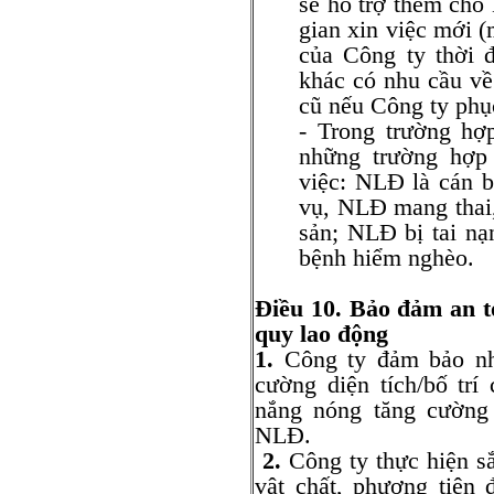
sẽ hỗ trợ thêm cho
gian xin việc mới (
của Công ty thời 
khác có nhu cầu về
cũ nếu Công ty phục
- Trong trường hợ
những trường hợp
việc: NLĐ là cán 
vụ, NLĐ mang thai,
sản; NLĐ bị tai n
bệnh hiểm nghèo.
Điều 10. Bảo đảm an to
quy lao động
1.
Công ty đảm bảo nhà
cường diện tích/bố trí
nắng nóng tăng cường
NLĐ.
2.
Công ty thực hiện sắ
vật chất, phương tiện