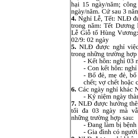
hại 15 ngày/năm; công
ngày/năm. Cứ sau 3 năm
4.
Nghỉ Lễ, Tết: NLĐ đư
trong năm: Tết Dương l
Lễ Giỗ tổ Hùng Vương: 
02/9: 02 ngày
5.
NLĐ được nghỉ việc
trong những trường hợp
- Kết hôn: nghỉ 03 
- Con kết hôn: nghỉ
- Bố đẻ, mẹ đẻ, b
chết; vợ chết hoặc 
6.
Các ngày nghỉ khác 
- Kỷ niệm ngày thà
7.
NLĐ được hưởng thêm
tối đa 03 ngày mà vẫ
những trường hợp sau:
- Đang làm bị bệnh 
- Gia đình có ngườ