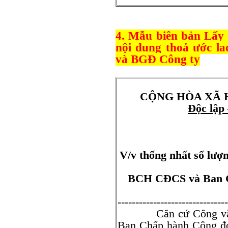
4. Mẫu biên bản Lấy 
nội dung thoả ước l
và BGĐ Công ty
CỘNG HÒA XÃ 
Độc lập
V/v thống nhất số lượ
BCH CĐCS và Ban G
-------------------------------
Căn cứ Công văn số
Ban Chấp hành Công đo