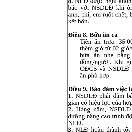
8.
NLĐ được nghỉ không
báo với NSDLĐ khi ông
anh, chị, em ruột chết;
kết hôn.
Điều 8. Bữa ăn ca
Tiền ăn trưa: 35.
thêm giờ từ 02 giờ/
bữa ăn nhẹ bằng 
đồng/người. Khi gi
CĐCS và NSDLĐ sẽ 
ăn phù hợp.
Điều 9. Bảo đảm việc
1.
NSDLĐ phải đảm bảo 
gian có hiệu lực của hợ
2.
Hàng năm, NSDLĐ hỗ
dưỡng nâng cao trình đ
NLĐ.
3.
NLĐ hoàn thành tốt 