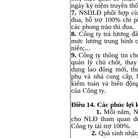
ngày kỷ niệm truyền th
7.
NSDLĐ phối hợp cùng
đua, hỗ trợ 100% chi 
các phong trào thi đua.
8.
Công ty trả lương đ
mức lương trung bình 
niên;...
9.
Công ty thông tin ch
quản lý chủ chốt, tha
dụng lao động mới, th
phụ và nhà cung cấp, b
kiểm toán và biến độn
của Công ty.
Điều 14. Các phúc lợi 
1.
Mỗi năm, N
cho NLĐ tham quan du 
Công ty tài trợ 100%.
2.
Quà sinh nhật: