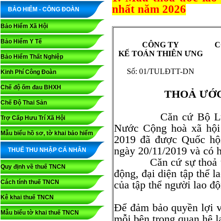
nhất năm 2026
BẢO HIỂM - CÔNG ĐOÀN
Bảo Hiểm Xã Hội
Bảo Hiểm Y Tế
CÔNG TY
C
KẾ TOÁN THIÊN ƯNG
Bảo Hiểm Thất Nghiệp
Số: 01/TULĐTT-DN
Kinh Phí Công Đoàn
Chế độ ốm đau BHXH
THOẢ ƯỚC
Chế Độ Thai Sản
Căn cứ Bộ Luật La
Trợ Cấp Hưu Trí Xã Hội
Nước Cộng hoà xã hội
Mẫu biểu hồ sơ, tờ khai bảo hiểm
2019 đã được Quốc hộ
ngày 20/11/2019 và có h
THUẾ THU NHẬP CÁ NHÂN
Căn cứ sự thoả thuận
Quy định về thuế TNCN
động, đại diện tập thể l
Cách tính thuế TNCN
của tập thể người lao đ
Kê khai thuế TNCN
Để đảm bảo quyền lợi v
Mẫu biểu tờ khai thuế TNCN
mỗi bên trong quan hệ l