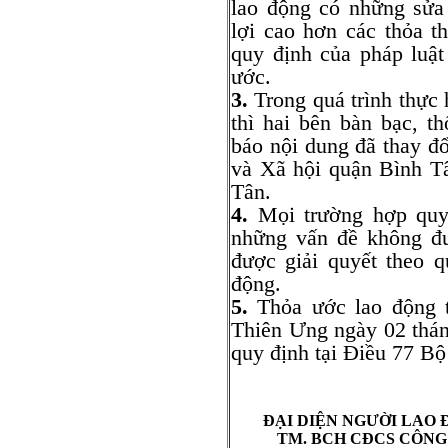
lao động có những sửa
lợi cao hơn các thỏa t
quy định của pháp luật
ước.
3.
Trong quá trình thực 
thì hai bên bàn bạc, t
báo nội dung đã thay đ
và Xã hội quận Bình T
Tân.
4.
Mọi trường hợp quy 
những vấn đề không đ
được giải quyết theo 
động.
5.
Thỏa ước lao động t
Thiên Ưng ngày 02 thá
quy định tại Điều 77 B
ĐẠI DIỆN NGƯỜI LAO
TM. BCH CĐCS CÔNG