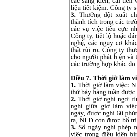
các sáng kiến, cải tiến
liệu tiết kiệm. Công ty 
3.
Thưởng đột xuất ch
thành tích trong các trư
các vụ việc tiêu cực nh
Công ty, tiết lộ hoặc đ
nghệ, các nguy cơ khá
thất rủi ro. Công ty th
cho người phát hiện và t
các trường hợp khác do
Điều 7. Thời giờ làm vi
1.
Thời giờ làm việc: N
thứ bảy hàng tuần được
2.
Thời giờ nghỉ ngơi t
nghỉ giữa giờ làm việ
ngày, được nghỉ 60 phút
ra, NLĐ còn được bố trí 
3.
Số ngày nghỉ phép n
việc trong điều kiện b