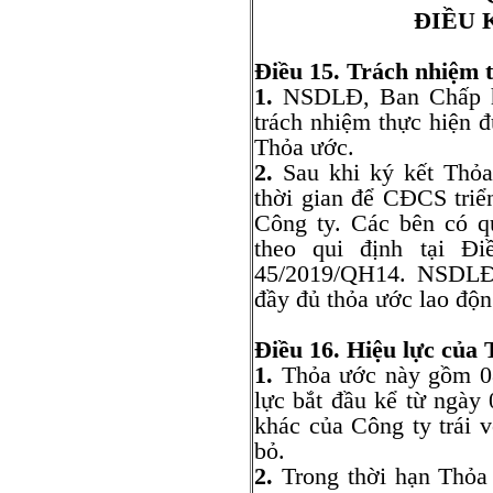
ĐIỀU 
Điều 15. Trách nhiệm 
1.
NSDLĐ, Ban Chấp h
trách nhiệm thực hiện đ
Thỏa ước.
2.
Sau khi ký kết Thỏa
thời gian để CĐCS triể
Công ty. Các bên có q
theo qui định tại Đ
45/2019/QH14. NSDLĐ 
đầy đủ thỏa ước lao độn
Điều 16. Hiệu lực của 
1.
Thỏa ước này gồm 08 
lực bắt đầu kể từ ngày
khác của Công ty trái 
bỏ.
2.
Trong thời hạn Thỏa 