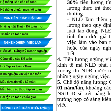
30%
tiền lương tí
Hệ thống Báo cáo kế toán
lương thực trả th
Hệ thống chuẩn mực kế toán
thường.
- NLĐ làm thêm g
VĂN BẢN PHÁP LUẬT MỚI
lương theo quy địn
Những luật Thuế - Kế toán mới
luật lao động, NL
Tin tức kế toán mới
tính theo đơn giá 
việc làm vào ban 
NGHỀ NGHIỆP - VIỆC LÀM
hoặc của ngày ngh
Biểu Mẫu Đăng Ký Doanh Nghiệp
Tết.
4
. Tiền lương ngừng việ
Công việc của Kế toán
kinh tế mà NLĐ phải n
Hỏi đáp kế toán - Thuế
xuống thì NLĐ được t
Kinh nghiệm xin việc Kế toán
những ngày ngừng việc.
5.
Chế độ nâng lương: C
Mẫu đơn xin việc kế toán
01 năm/lần
, khoảng các
Mẫu báo cáo thực tập kế toán
NSDLĐ sẽ xét nâng lư
Bài tập kế toán có lời giải
trường hợp có sáng kiến
việc.
CÔNG TY KẾ TOÁN THIÊN ƯNG