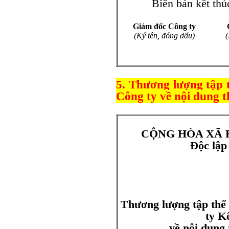
Biên bản kết thúc và
Giám đốc Công ty
(Ký tên, đóng dấu)
(
5. Thương lượng tập
Công ty về nội dung t
CỘNG HÒA XÃ 
Độc lập
Thương lượng tập th
ty K
về nội dung 