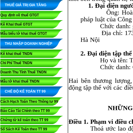
1. Đại diện ngư
THUẾ GIÁ TRỊ GIA TĂNG
Ông: Hoàng Tru
Quy định về thuế GTGT
pháp luật của Công
Kê Khai thuế GTGT
Chức danh: gi
Địa chỉ: 173 đư
Mẫu biểu tờ khai thuế GTGT
Hà Nội
THU NHẬP DOANH NGHIỆP
2. Đại diện tập thể
Kê khai thuế TNDN
Họ và tên: Trầ
Chi Phí Thuế TNDN
Chức danh: Chủ 
Doanh Thu Tính Thuế TNDN
Hai bên thương lượng,
Mẫu tờ khai thuế TNDN
động tập thể với các đi
CHẾ ĐỘ KẾ TOÁN TT 99
Cách Hạch Toán Theo Thông tư 99
NHỮNG
Báo Cáo Tài Chính theo TT 99
Chứng từ kế toán theo TT 99
Điều 1. Phạm vi điều c
Thoả ước lao động t
Sổ Sách Kế Toán theo TT 99