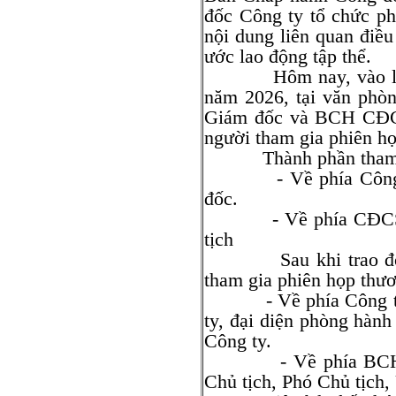
đốc Công ty tổ chức ph
nội dung liên quan điều 
ước lao động tập thể.
Hôm nay, vào lúc 14
năm 2026, tại văn phò
Giám đốc và BCH CĐCS
người tham gia phiên h
Thành phần tham 
- Về phía Công ty:
đốc.
- Về phía CĐCS: Ôn
tịch
Sau khi trao đổi, 0
tham gia phiên họp thư
- Về phía Công ty: 
ty, đại diện phòng hành
Công ty.
- Về phía BCH CĐC
Chủ tịch, Phó Chủ tịc