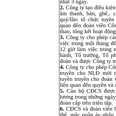
nhất 3 ngày.
2.
Công ty tạo điều kiện 
âm thanh, bàn, ghế,.
quý/lần: tổ chức tuyên
quan đến đoàn viên Côn
thao, tổng kết hoạt độn
3.
Công ty cho phép cá
việc trong một tháng đ
12 giờ làm việc trong
hành, Tổ trưởng, Tổ p
đoàn và được Công ty tr
4.
Công ty cho phép Côn
truyền cho NLĐ mới t
tuyên truyền cho đoàn 
liên quan đến quyền và
5.
Cán bộ CĐCS được n
lương trong những ngày
đoàn cấp trên triệu tập.
6.
CĐCS và đoàn viên C
thể, mặc quần áo nhận