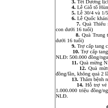
3.
Tết Dương lịc
4.
Lễ Giỗ tổ Hùn
5.
Lễ 30/4 và 1/
6.
Lễ Quốc khánh
7.
Quà Thiếu n
con dưới 16 tuổi)
8.
Quà Trung t
dưới 16 tuổi)
9.
Trợ cấp tang 
10.
Trợ cấp tang
NLĐ: 500.000 đồng/ngư
11.
Quà mừng NLĐ
12.
Quà mừng
đồng/lần, không quá 2 l
13.
Thăm bệnh nằ
14.
Hỗ trợ vé 
1.000.000 triệu đồng/n
NLĐ.