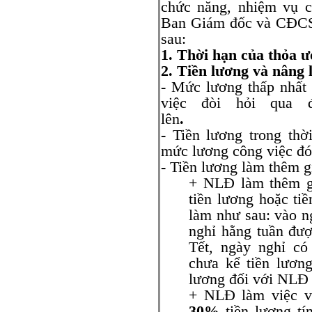
chức năng, nhiệm vụ c
Ban Giám đốc và CĐCS 
sau:
1. Thời hạn của thỏa 
2. Tiền lương và nâng 
-
Mức lương thấp nhất t
việc đòi hỏi qua
lên
-
Tiền lương trong thờ
mức lương công việc đó
-
Tiền lương làm thêm g
+ NLĐ làm thêm gi
tiền lương hoặc ti
làm như sau: vào n
nghỉ hằng tuần đư
Tết, ngày nghỉ c
chưa kể tiền lươn
lương đối với NLĐ
+ NLĐ làm việc v
30%
tiền lương tí