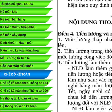
hiện theo quy định 
Tài sản cố định - CCDC
Kế toán kho
Kế toán bán hàng
NỘI DUNG THO
Kế toán Xuất - Nhập khẩu
Điều 4. Tiền lương và
Kế toán Xây dựng
1.
Mức lương thấp nhấ
Định khoản - Hạch toán
lên.
2.
Tiền lương trong thờ
Kiến thức kế toán tổng hợp
mức lương công việc đó
Mẫu chứng từ tiền tệ
3.
Tiền lương làm thêm 
Các loại mẫu biểu khác
- NLĐ làm thêm gi
tiền lương hoặc ti
CHẾ ĐỘ KẾ TOÁN
làm như sau: vào n
Chế độ kế toán theo Thông tư 133
nghỉ hằng tuần đư
Tết, ngày nghỉ c
Chế độ kế toán theo Thông tư 200
chưa kể tiền lươn
Hệ thống tài khoản kế toán
lương đối với NLĐ
Hệ thống Sổ sách kế toán
- NLĐ làm việc v