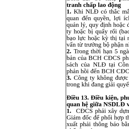
tranh chấp lao động
1.
Khi NLĐ có thắc mắc
quan đến quyền, lợi í
quản lý, quy định hoặc 
ty hoặc bị quấy rối (ba
bạo lực hoặc kỳ thị tại 
vấn từ trưởng bộ phận 
2.
Trong thời hạn 5 ngà
bản của BCH CĐCS phản
sách của NLĐ tại Côn
phản hồi đến BCH CĐC
3.
Công ty không được 
trong khi đang giải quyế
Điều 13.
Điều kiện, ph
quan hệ giữa
NSDLĐ
1.
CĐCS phải xây dựng 
Giám đốc để phối hợp t
xuất phải thông báo b