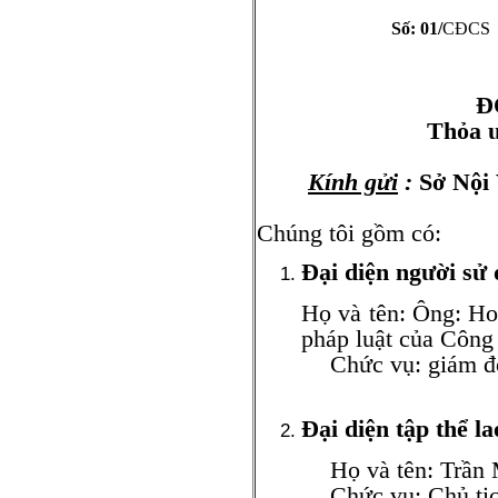
Số: 01/
CĐCS
Hà Nội, n
Đ
Thỏa ư
Kính gửi
:
Sở Nội
Chúng tôi gồm có:
Đại diện người sử
Họ và tên: Ông: Ho
pháp luật của Côn
Chức vụ: giám đ
Đại diện tập thể l
Họ và tên: Trần M
Chức vụ: Chủ tịch 