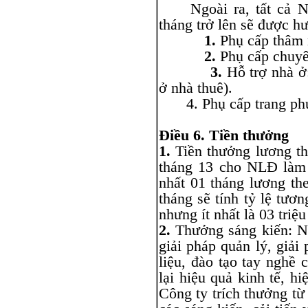
Ngoài ra, tất cả NL
tháng trở lên sẽ được h
1.
Phụ cấp thâm 
2.
Phụ cấp chuyê
3.
Hỗ trợ nhà ở
ở nhà thuê).
4. Phụ cấp trang p
Điều 6. Tiền thưởng
1.
Tiền thưởng lương th
tháng 13 cho NLĐ làm 
nhất 01 tháng lương 
tháng sẽ tính tỷ lệ tươ
nhưng ít nhất là 03 triệ
2.
Thưởng sáng kiến: NL
giải pháp quản lý, giải
liệu, đào tạo tay ngh
lại hiệu quả kinh tế, h
Công ty trích thưởng từ