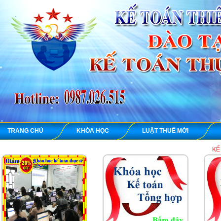
TRANG CHỦ
KHÓA HỌC
LUẬT THUẾ MỚI
KẾ TOÁN THIÊN ƯNG