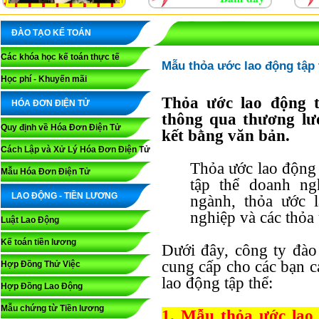
ĐÀO TẠO KẾ TOÁN
Các khóa học kế toán thực tế
Mẫu thỏa ước lao động tập 
Học phí - Khuyến mãi
Thỏa ước lao động t
HÓA ĐƠN ĐIỆN TỬ
thông qua thương lư
Quy định về Hóa Đơn Điện Tử
kết bằng văn bản.
Cách Lập và Xử Lý Hóa Đơn Điện Tử
Thỏa ước lao động 
Mẫu Hóa Đơn Điện Tử
tập thể doanh ng
LAO ĐỘNG - TIỀN LƯƠNG
ngành, thỏa ước 
nghiệp và các thỏa 
Luật Lao Động
Kế toán tiền lương
Dưới đây, công ty đà
cung cấp cho các bạn c
Hợp Đồng Thử Việc
lao động tập thể:
Hợp Đồng Lao Động
Mẫu chứng từ Tiền lương
1. Mẫu thỏa ước lao