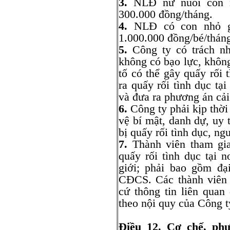
3.
NLĐ nữ nuôi con n
300.000 đồng/tháng.
4.
NLĐ có con nhỏ gử
1.000.000 đồng/bé/thán
5.
Công ty có trách nh
không có bạo lực, không
tố có thể gây quấy rối 
ra quấy rối tình dục tại
và đưa ra phương án cải 
6.
Công ty phải kịp thời
vệ bí mật, danh dự, uy 
bị quấy rối tình dục, ng
7.
Thành viên tham gia 
quấy rối tình dục tại 
giới; phải bao gồm đạ
CĐCS. Các thành viên 
cứ thông tin liên quan
theo nội quy của Công t
Điều 12. Cơ chế, phư