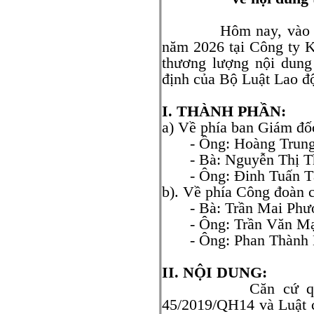
Hôm nay, vào lúc 1
năm 2026 tại Công ty 
thương lượng nội dung
định của Bộ Luật Lao đ
I. THÀNH PHẦN:
a) Về phía ban Giám đốc
- Ông: Hoàng Trung
- Bà: Nguyễn Thị 
- Ông: Đinh Tuấn T
b). Về phía Công đoàn 
- Bà: Trần Mai Ph
- Ông: Trần Văn M
- Ông: Phan Thàn
II. NỘI DUNG:
Căn cứ quy định
45/2019/QH14 và Luật 