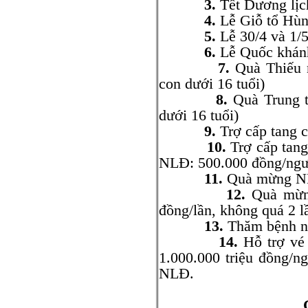
3.
Tết Dương lịc
4.
Lễ Giỗ tổ Hùn
5.
Lễ 30/4 và 1/
6.
Lễ Quốc khánh
7.
Quà Thiếu n
con dưới 16 tuổi)
8.
Quà Trung t
dưới 16 tuổi)
9.
Trợ cấp tang 
10.
Trợ cấp tang
NLĐ: 500.000 đồng/ngư
11.
Quà mừng NLĐ
12.
Quà mừng
đồng/lần, không quá 2 l
13.
Thăm bệnh nằ
14.
Hỗ trợ vé 
1.000.000 triệu đồng/n
NLĐ.