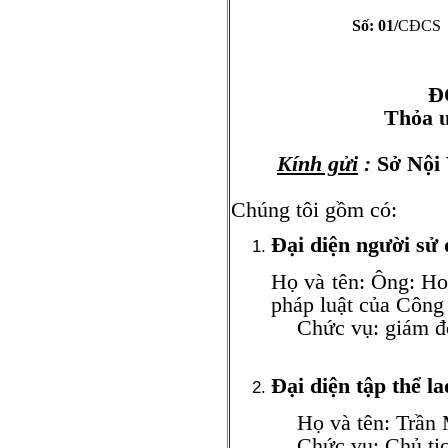
Số: 01/
CĐCS
Hà Nội, n
Đ
Thỏa ư
Kính gửi
:
Sở Nội
Chúng tôi gồm có:
Đại diện người sử
Họ và tên: Ông: Ho
pháp luật của Côn
Chức vụ: giám đ
Đại diện tập thể l
Họ và tên: Trần M
Chức vụ: Chủ tịch 