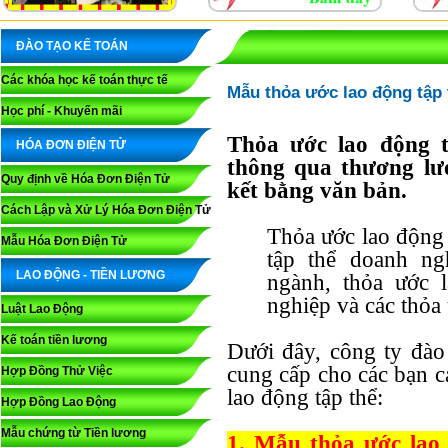
ĐÀO TẠO KẾ TOÁN
Các khóa học kế toán thực tế
Mẫu thỏa ước lao động tập 
Học phí - Khuyến mãi
Thỏa ước lao động t
HÓA ĐƠN ĐIỆN TỬ
thông qua thương lư
Quy định về Hóa Đơn Điện Tử
kết bằng văn bản.
Cách Lập và Xử Lý Hóa Đơn Điện Tử
Thỏa ước lao động 
Mẫu Hóa Đơn Điện Tử
tập thể doanh ng
LAO ĐỘNG - TIỀN LƯƠNG
ngành, thỏa ước 
nghiệp và các thỏa 
Luật Lao Động
Kế toán tiền lương
Dưới đây, công ty đà
cung cấp cho các bạn c
Hợp Đồng Thử Việc
lao động tập thể:
Hợp Đồng Lao Động
Mẫu chứng từ Tiền lương
1. Mẫu thỏa ước lao