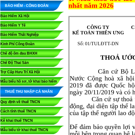
nhất năm 2026
BẢO HIỂM - CÔNG ĐOÀN
Bảo Hiểm Xã Hội
Bảo Hiểm Y Tế
CÔNG TY
C
KẾ TOÁN THIÊN ƯNG
Bảo Hiểm Thất Nghiệp
Số: 01/TULĐTT-DN
Kinh Phí Công Đoàn
Chế độ ốm đau BHXH
THOẢ ƯỚC
Chế Độ Thai Sản
Căn cứ Bộ Luật La
Trợ Cấp Hưu Trí Xã Hội
Nước Cộng hoà xã hội
Mẫu biểu hồ sơ, tờ khai bảo hiểm
2019 đã được Quốc hộ
ngày 20/11/2019 và có h
THUẾ THU NHẬP CÁ NHÂN
Căn cứ sự thoả thuận
Quy định về thuế TNCN
động, đại diện tập thể l
Cách tính thuế TNCN
của tập thể người lao đ
Kê khai thuế TNCN
Để đảm bảo quyền lợi v
Mẫu biểu tờ khai thuế TNCN
mỗi bên trong quan hệ l