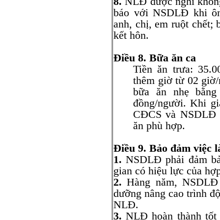
8.
NLĐ được nghỉ không
báo với NSDLĐ khi ông
anh, chị, em ruột chết;
kết hôn.
Điều 8. Bữa ăn ca
Tiền ăn trưa: 35.
thêm giờ từ 02 giờ/
bữa ăn nhẹ bằng 
đồng/người. Khi gi
CĐCS và NSDLĐ sẽ 
ăn phù hợp.
Điều 9. Bảo đảm việc
1.
NSDLĐ phải đảm bảo 
gian có hiệu lực của hợ
2.
Hàng năm, NSDLĐ hỗ
dưỡng nâng cao trình đ
NLĐ.
3.
NLĐ hoàn thành tốt 