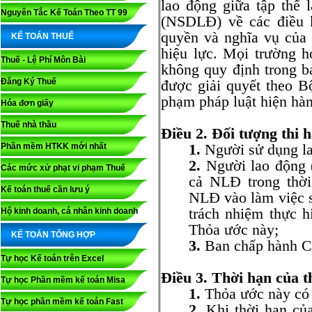
lao động giữa tập thể
Nguyên Tắc Kế Toán Theo TT 99
(NSDLĐ) về các điều k
quyền và nghĩa vụ của
KẾ TOÁN THUẾ
hiệu lực. Mọi trường 
Thuế - Lệ Phí Môn Bài
không quy định trong b
Đăng Ký Thuế
được giải quyết theo 
phạm pháp luật hiện hà
Hóa đơn giấy
Thuế nhà thầu
Điều 2. Đối tượng thi 
1.
Người sử dụng la
Phần mềm HTKK mới nhất
2.
Người lao động (
Các mức xử phạt vi phạm Thuế
cả NLĐ trong thời
Kế toán thuế cần lưu ý
NLĐ vào làm việc s
trách nhiệm thực h
Hộ kinh doanh, cá nhân kinh doanh
Thỏa ước này;
KẾ TOÁN TỔNG HỢP
3.
Ban chấp hành C
Tự học Kế toán trên Excel
Điều 3. Thời hạn của t
Tự học Phần mềm kế toán Misa
1.
Thỏa ước này có 
Tự học phần mềm kế toán Fast
2.
Khi thời hạn của