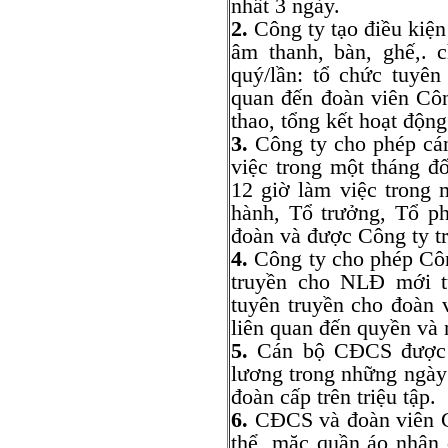
nhất 3 ngày.
2.
Công ty tạo điều kiện 
âm thanh, bàn, ghế,.
quý/lần: tổ chức tuyên
quan đến đoàn viên Côn
thao, tổng kết hoạt độn
3.
Công ty cho phép cá
việc trong một tháng đ
12 giờ làm việc trong
hành, Tổ trưởng, Tổ p
đoàn và được Công ty tr
4.
Công ty cho phép Côn
truyền cho NLĐ mới t
tuyên truyền cho đoàn 
liên quan đến quyền và
5.
Cán bộ CĐCS được n
lương trong những ngày
đoàn cấp trên triệu tập.
6.
CĐCS và đoàn viên C
thể, mặc quần áo nhận