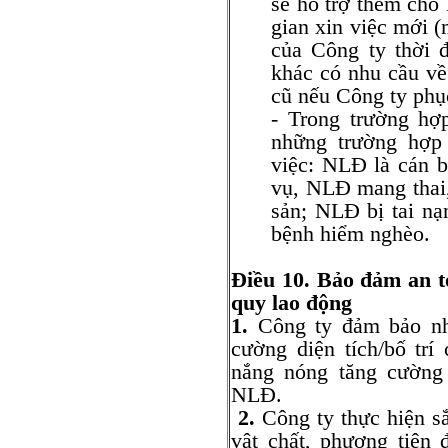
sẽ hỗ trợ thêm cho
gian xin việc mới (
của Công ty thời 
khác có nhu cầu về
cũ nếu Công ty phục
- Trong trường hợ
những trường hợp
việc: NLĐ là cán 
vụ, NLĐ mang thai,
sản; NLĐ bị tai n
bệnh hiểm nghèo.
Điều 10. Bảo đảm an to
quy lao động
1.
Công ty đảm bảo nhà
cường diện tích/bố trí
nắng nóng tăng cường
NLĐ.
2.
Công ty thực hiện sắ
vật chất, phương tiện