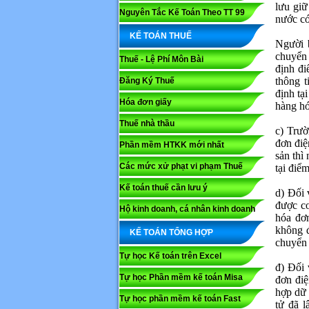
lưu giữ
Nguyên Tắc Kế Toán Theo TT 99
nước có
KẾ TOÁN THUẾ
Người 
chuyển 
Thuế - Lệ Phí Môn Bài
định đi
thông t
Đăng Ký Thuế
định tạ
Hóa đơn giấy
hàng hó
Thuế nhà thầu
c) Trườ
đơn điệ
Phần mềm HTKK mới nhất
sản thì
Các mức xử phạt vi phạm Thuế
tại điể
Kế toán thuế cần lưu ý
d) Đối 
Họ và tê
được co
Hộ kinh doanh, cá nhân kinh doanh
hóa đơn
không đ
KẾ TOÁN TỔNG HỢP
Nội dung
chuyển 
Tự học Kế toán trên Excel
đ) Đối 
Tự học Phần mềm kế toán Misa
đơn điệ
hợp dữ 
Tự học phần mềm kế toán Fast
tử đã 