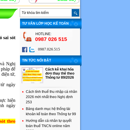
TƯ VẤN LỚP HỌC KẾ TOÁN
HOTLINE:
 sai sót
0987 026 515
0987.026.515
TIN TỨC NỔI BẬT
 và Nghị
 pháp để
Cách kê khai hóa
đơn thay thế theo
điện tử,
Thông tư 89/2026
 từ ngày
Cách tính thuế thu nhập cá nhân
2026 mới nhất theo Nghị định
thực hiện
253
nh ngày
Bảng danh mục hệ thống tài
khoản kế toán theo Thông tư 99
sót theo
Hướng dẫn cá nhân tự quyết
toán thuế TNCN online năm