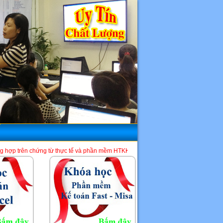
ừ thực tế và phần mềm HTKK, Excel, Misa. Là một địa chỉ học kế toán tốt nhất t
HCM