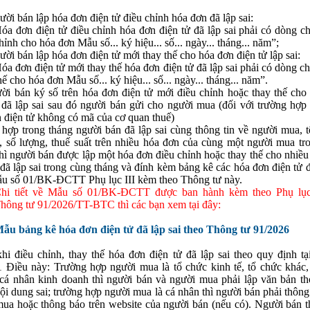
ười bán lập hóa đơn điện tử điều chỉnh hóa đơn đã lập sai:
óa đơn điện tử điều chỉnh hóa đơn điện tử đã lập sai phải có dòng c
hỉnh cho hóa đơn Mẫu số... ký hiệu... số... ngày... tháng... năm”;
ười bán lập hóa đơn điện tử mới thay thế cho hóa đơn điện tử lập sai:
óa đơn điện tử mới thay thế hóa đơn điện tử đã lập sai phải có dòng 
hế cho hóa đơn Mẫu số... ký hiệu... số... ngày... tháng... năm”.
i bán ký số trên hóa đơn điện tử mới điều chỉnh hoặc thay thế cho
 đã lập sai sau đó người bán gửi cho người mua (đối với trường hợp
 điện tử không có mã của cơ quan thuế)
hợp trong tháng người bán đã lập sai cùng thông tin về người mua, t
, số lượng, thuế suất trên nhiều hóa đơn của cùng một người mua tr
thì người bán được lập một hóa đơn điều chỉnh hoặc thay thế cho nhiề
 đã lập sai trong cùng tháng và đính kèm bảng kê các hóa đơn điện tử đ
u số 01/BK-ĐCTT Phụ lục III kèm theo Thông tư này.
hi tiết về Mẫu số 01/BK-ĐCTT được ban hành kèm theo Phụ lục
hông tư 91/2026/TT-BTC thì các bạn xem tại đây:
ẫu bảng kê hóa đơn điện tử đã lập sai theo Thông tư 91/2026
hi điều chỉnh, thay thế hóa đơn điện tử đã lập sai theo quy định tạ
 Điều này: Trường hợp người mua là tổ chức kinh tế, tổ chức khác,
cá nhân kinh doanh thì người bán và người mua phải lập văn bản th
nội dung sai; trường hợp người mua là cá nhân thì người bán phải thôn
ua hoặc thông báo trên website của người bán (nếu có). Người bán t