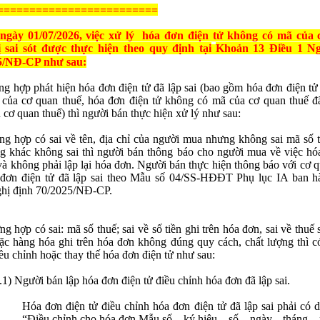
=========================
ngày 01/07/2026, việc xử lý hóa đơn điện tử không có mã của
ị sai sót được thực hiện theo quy định tại
Khoản 13 Điều 1 Ng
5/NĐ-CP như sau:
ng hợp phát hiện hóa đơn điện tử đã lập sai (bao gồm hóa đơn điện tử
của cơ quan thuế, hóa đơn điện tử không có mã của cơ quan thuế đ
n cơ quan thuế) thì người bán thực hiện xử lý như sau:
ng hợp có sai về tên, địa chỉ của người mua nhưng không sai mã số t
g khác không sai thì người bán thông báo cho người mua về việc hó
 và không phải lập lại hóa đơn. Người bán thực hiện thông báo với cơ 
 đơn điện tử đã lập sai theo Mẫu số 04/SS-HĐĐT Phụ lục IA ban 
ghị định 70/2025/NĐ-CP.
ng hợp có sai: mã số thuế; sai về số tiền ghi trên hóa đơn, sai về thuế s
ặc hàng hóa ghi trên hóa đơn không đúng quy cách, chất lượng thì có
ều chỉnh hoặc thay thế hóa đơn điện tử như sau:
.1) Người bán lập hóa đơn điện tử điều chỉnh hóa đơn đã lập sai.
Hóa đơn điện tử điều chỉnh hóa đơn điện tử đã lập sai phải có 
“Điều chỉnh cho hóa đơn Mẫu số... ký hiệu... số... ngày... tháng...