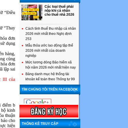
Các loại thuế phải
nộp khi cá nhân
hữ “Điều
cho thuê nhà 2026
chữ “Thay
Cách tính thuế thu nhập cá nhân
2026 mới nhất theo Nghị định
 hóa đơn
253
 sử dụng
Mẫu thỏa ước lao động tập thể
2026 mới nhất của doanh
ên hàng,
nghiệp
ong cùng
Mức lương đóng Bảo hiểm xã
u hóa đơn
hội năm 2026 mới nhất hiện nay
ã lập sai
Bảng danh mục hệ thống tài
 III của
khoản kế toán theo Thông tư 99
TÌM CHÚNG TÔI TRÊN FACEBOOK
i điểm b
 hộ kinh
ỏa thuận
g báo cho
THỐNG KÊ TRUY CẬP
hực hiện