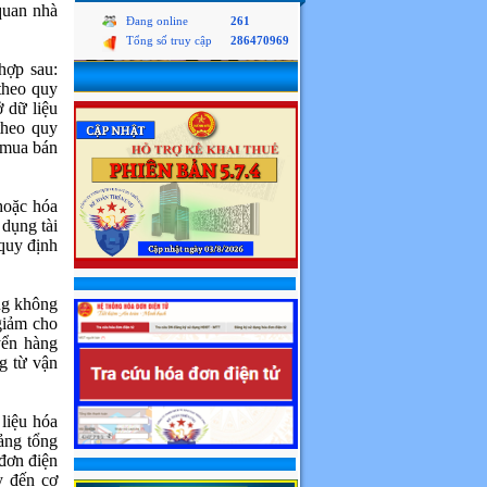
 quan nhà
Đang online
261
Tổng số truy cập
286470969
hợp sau:
theo quy
 dữ liệu
 theo quy
 mua bán
 hoặc hóa
 dụng tài
 quy định
ng không
giảm cho
yển hàng
g từ vận
liệu hóa
Bảng tổng
 đơn điện
y đến cơ