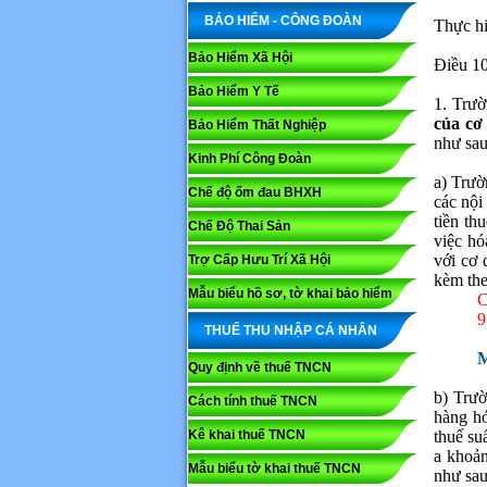
BẢO HIỂM - CÔNG ĐOÀN
Thực hi
Bảo Hiểm Xã Hội
Điều 10
Bảo Hiểm Y Tế
1. Trườ
của cơ
Bảo Hiểm Thất Nghiệp
như sau
Kinh Phí Công Đoàn
a) Trườ
Chế độ ốm đau BHXH
các nội
tiền th
Chế Độ Thai Sản
việc hó
với cơ 
Trợ Cấp Hưu Trí Xã Hội
kèm the
Mẫu biểu hồ sơ, tờ khai bảo hiểm
C
9
THUẾ THU NHẬP CÁ NHÂN
M
Quy định về thuế TNCN
b) Trườ
Cách tính thuế TNCN
hàng hó
Kê khai thuế TNCN
thuế su
a khoản
Mẫu biểu tờ khai thuế TNCN
như sau