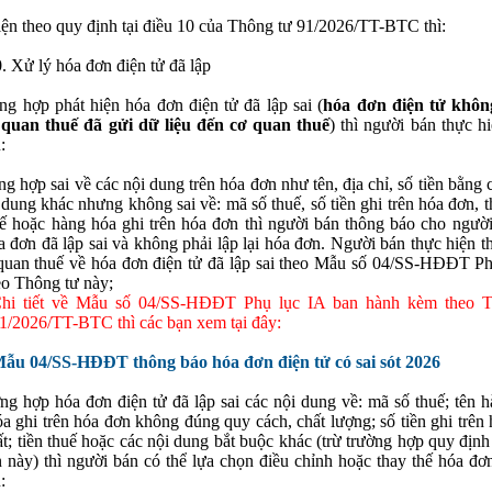
ện theo quy định tại điều 10 của Thông tư 91/2026/TT-BTC thì:
. Xử lý hóa đơn điện tử đã lập
ng hợp phát hiện hóa đơn điện tử đã lập sai (
hóa đơn điện tử khôn
 quan thuế đã gửi dữ liệu đến cơ quan thuế
) thì người bán thực h
:
ng hợp sai về các nội dung trên hóa đơn như tên, địa chỉ, số tiền bằng
 dung khác nhưng không sai về: mã số thuế, số tiền ghi trên hóa đơn, t
uế hoặc hàng hóa ghi trên hóa đơn thì người bán thông báo cho ngườ
a đơn đã lập sai và không phải lập lại hóa đơn. Người bán thực hiện 
quan thuế về hóa đơn điện tử đã lập sai theo Mẫu số 04/SS-HĐĐT Phụ
o Thông tư này;
hi tiết về Mẫu số 04/SS-HĐĐT Phụ lục IA ban hành kèm theo T
1/2026/TT-BTC thì các bạn xem tại đây:
ẫu 04/SS-HĐĐT thông báo hóa đơn điện tử có sai sót 2026
ng hợp hóa đơn điện tử đã lập sai các nội dung về: mã số thuế; tên h
a ghi trên hóa đơn không đúng quy cách, chất lượng; số tiền ghi trên
ất; tiền thuế hoặc các nội dung bắt buộc khác (trừ trường hợp quy định
 này) thì người bán có thể lựa chọn điều chỉnh hoặc thay thế hóa đơn
: