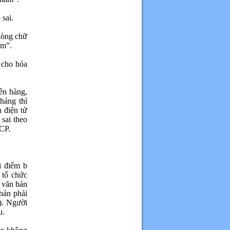
 sai.
 dòng chữ
ăm”.
 cho hóa
ên hàng,
háng thì
 điện tử
sai theo
CP.
i điểm b
 tổ chức
 văn bản
bán phải
). Người
u.