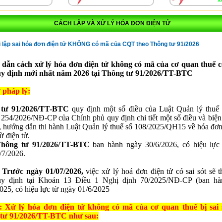
CÁCH LẬP VÀ XỬ LÝ HÓA ĐƠN ĐIỆN TỬ
i lập sai hóa đơn điện tử KHÔNG có mã của CQT theo Thông tư 91/2026
dẫn cách xử lý hóa đơn điện tử không có mã của cơ quan thuế có
uy định mới nhất năm 2026 tại Thông tư 91/2026/TT-BTC
 pháp lý:
 tư 91/2026/TT-BTC
quy định một số điều của Luật Quản lý thuế
 254/2026/NĐ-CP của Chính phủ quy định chi tiết một số điều và biện
, hướng dẫn thi hành Luật Quản lý thuế số 108/2025/QH15 về hóa đơn 
ừ điện tử.
hông tư 91/2026/TT-BTC
ban hành ngày 30/6/2026, có hiệu lực
/7/2026.
:
Trước ngày 01/07/2026
,
việc xử lý hoá đơn điện tử có sai sót sẽ 
uy định tại Khoản 13 Điều 1 Nghị định 70/2025/NĐ-CP (ban hà
025, có hiệu lực từ ngày 01/6/2025
: Xử lý hóa đơn điện tử không có mã của cơ quan thuế bị sai 
tư 91/2026/TT-BTC như sau: