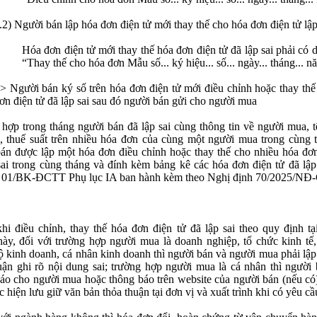
.2) Người bán lập hóa đơn điện tử mới thay thế cho hóa đơn điện tử lập
Hóa đơn điện tử mới thay thế hóa đơn điện tử đã lập sai phải có
“Thay thế cho hóa đơn Mẫu số... ký hiệu... số... ngày... tháng... n
> Người bán ký số trên hóa đơn điện tử mới điều chỉnh hoặc thay thế
ơn điện tử đã lập sai sau đó người bán gửi cho người mua
hợp trong tháng người bán đã lập sai cùng thông tin về người mua, t
, thuế suất trên nhiều hóa đơn của cùng một người mua trong cùng t
án được lập một hóa đơn điều chỉnh hoặc thay thế cho nhiều hóa đơn
sai trong cùng tháng và đính kèm bảng kê các hóa đơn điện tử đã lập 
 01/BK-ĐCTT Phụ lục IA ban hành kèm theo Nghị định 70/2025/NĐ-
hi điều chỉnh, thay thế hóa đơn điện tử đã lập sai theo quy định tạ
ày, đối với trường hợp người mua là doanh nghiệp, tổ chức kinh tế,
ộ kinh doanh, cá nhân kinh doanh thì người bán và người mua phải lập
uận ghi rõ nội dung sai; trường hợp người mua là cá nhân thì người 
áo cho người mua hoặc thông báo trên website của người bán (nếu có
c hiện lưu giữ văn bản thỏa thuận tại đơn vị và xuất trình khi có yêu cầ