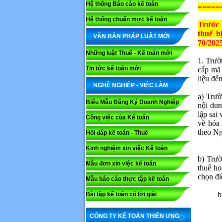
Hệ thống Báo cáo kế toán
=====
Hệ thống chuẩn mực kế toán
Trước 
thuế b
VĂN BẢN PHÁP LUẬT MỚI
70/202
Những luật Thuế - Kế toán mới
1. Trườ
Tin tức kế toán mới
cấp mã 
liệu đế
NGHỀ NGHIỆP - VIỆC LÀM
a) Trườ
Biểu Mẫu Đăng Ký Doanh Nghiệp
nội dun
lập sai
Công việc của Kế toán
về hóa
theo N
Hỏi đáp kế toán - Thuế
Kinh nghiệm xin việc Kế toán
b) Trườ
Mẫu đơn xin việc kế toán
thuế ho
chọn đi
Mẫu báo cáo thực tập kế toán
b
Bài tập kế toán có lời giải
CÔNG TY KẾ TOÁN THIÊN ƯNG