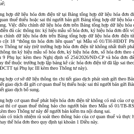
uế;
ng hợp dữ liệu hóa đơn điện tử tại Bảng tổng hợp dữ liệu hóa đơn đi
ha
*
quan thuế thiếu hoặc sai thì người bán gửi Bảng tổng hợp dữ liệu hóa
ung. Việc điều chỉnh dữ liệu hóa đơn trên Bảng tổng hợp dữ liệu hóa 
 điền đủ các thông tin: ký hiệu mẫu số hóa đơn, ký hiệu hóa đơn đối v
u chỉnh dữ liệu hóa đơn trên Bảng tổng hợp dữ liệu hóa đơn điện tử
hững ô dấu
(*)
là bắt buộc !
o cột 18 “thông tin hóa đơn liên quan” tại Mẫu số 01/TH-HĐĐT Phụ
o Thông tư này (trừ trường hợp hóa đơn điện tử không nhất thiết phả
thông tin ký hiệu mẫu số hóa đơn, ký hiệu hóa đơn, số hóa đơn theo 
ểm 9 Phụ lục kèm theo Nghị định số 254/2026/NĐ-CP và hóa đơn đi
ay thế thuộc trường hợp lập bảng kê các hóa đơn điện tử đã lập sai th
CTT tại Phụ lục III kèm theo Thông tư này).
ng hợp cơ sở dữ liệu thông tin chi tiết giao dịch phát sinh gửi theo B
 tiết giao dịch đã gửi cơ quan thuế bị thiếu hoặc sai thì người bán gửi B
tiết giao dịch bổ sung.
ng hợp cơ quan thuế phát hiện hóa đơn điện tử không có mã của cơ q
 sai thì cơ quan thuế thông báo cho người bán theo Mẫu số 01/TB-
kèm theo Thông tư này để người bán kiểm tra nội dung sai.
án có trách nhiệm rà soát theo thông báo của cơ quan thuế và thực h
thay thế hóa đơn theo quy định tại khoản 1 Điều này.