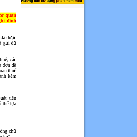
 cơ quan
hị định
 đã được
ã gửi dữ
huế, các
a đơn đã
quan thuế
hành kèm
uất, tiền
 thể lựa
dòng chữ
 năm”.