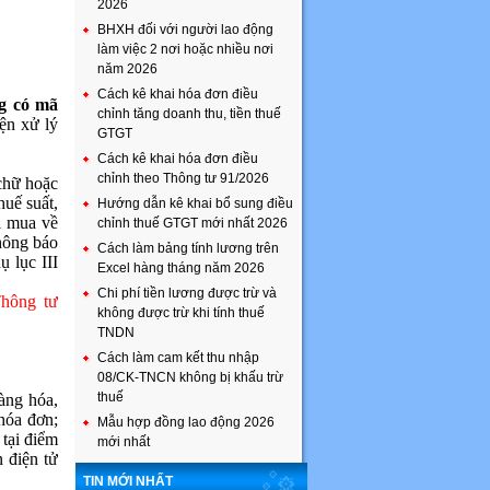
2026
BHXH đối với người lao động
làm việc 2 nơi hoặc nhiều nơi
năm 2026
Cách kê khai hóa đơn điều
g có mã
chỉnh tăng doanh thu, tiền thuế
iện xử lý
GTGT
Cách kê khai hóa đơn điều
chỉnh theo Thông tư 91/2026
 chữ hoặc
huế suất,
Hướng dẫn kê khai bổ sung điều
i mua về
chỉnh thuế GTGT mới nhất 2026
thông báo
Cách làm bảng tính lương trên
 lục III
Excel hàng tháng năm 2026
Chi phí tiền lương được trừ và
hông tư
không được trừ khi tính thuế
TNDN
Cách làm cam kết thu nhập
08/CK-TNCN không bị khấu trừ
thuế
àng hóa,
 hóa đơn;
Mẫu hợp đồng lao động 2026
 tại điểm
mới nhất
 điện tử
TIN MỚI NHẤT