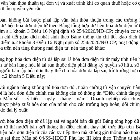
 văn bản thỏa thuận tại đơn vị và xuất trình khi cơ quan thuế hoặc cơ
 thẩm quyền yêu cầu.
bán không bắt buộc phải lập văn bản thỏa thuận trong các trường 
dữ liệu hóa đơn điện tử theo Bảng tổng hợp dữ liệu hóa đơn điện tử 
ểm a.1 khoản 3 Điều 16 Nghị định số 254/2026/NĐ-CP; chuyển cơ sở
in chi tiết giao dịch phát sinh theo Bảng thông tin chi tiết giao dịch
i điểm a.2 khoản 3 Điều 16 Nghị định số 254/2026/NĐ-CP; hoạt động
a trên nền tảng thương mại điện tử, nền tảng số khác;
ng hợp hóa đơn điện tử đã lập sai là hóa đơn điện tử từ máy tính tiền
n tử bán hàng hóa là tài sản thuộc diện phải đăng ký quyền sở hữu, sử
 người bán lập hóa đơn thay thế cho hóa đơn đã lập sai, trừ trường hợp
m c.2 khoản 5 Điều này;
với ngành hàng không thì hóa đơn đổi, hoàn chứng từ vận chuyển hà
n
*
i là hóa đơn điều chỉnh mà không cần có thông tin “Điều chỉnh tăng/
 Mẫu số... ký hiệu... ngày... tháng... năm”. Doanh nghiệp vận chu
ược phép xuất hóa đơn của mình cho các trường hợp hoàn, đổi chứn
 bình luận
*
do đại lý xuất;
với hóa đơn điện tử đã lập sai và người bán đã gửi Bảng tổng hợp dữ 
n tử thì người bán gửi thông tin điều chỉnh, thay thế trực tiếp trên 
liệu hóa đơn điện tử của các kỳ tiếp theo mà không gửi thông báo hóa
lập sai theo Mẫu số 04/SS-HĐĐT Phụ lục III kèm theo Thông tư nà