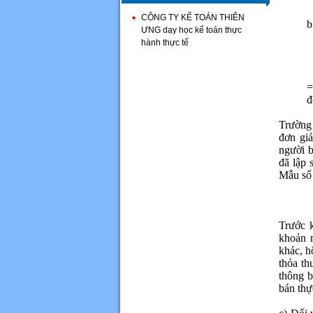
CÔNG TY KẾ TOÁN THIÊN
b
ƯNG dạy học kế toán thực
hành thực tế
=
đ
Trường 
đơn giá
người b
đã lập 
Mẫu số
Trước k
khoản n
khác, h
thỏa th
thông b
bán thự