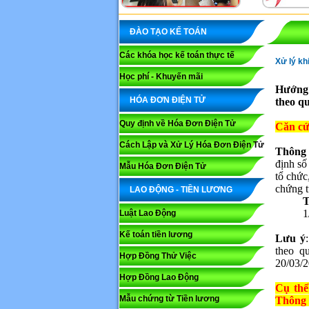
ĐÀO TẠO KẾ TOÁN
Các khóa học kế toán thực tế
Xử lý kh
Học phí - Khuyến mãi
Hướng 
HÓA ĐƠN ĐIỆN TỬ
theo q
Quy định về Hóa Đơn Điện Tử
Căn cứ
Cách Lập và Xử Lý Hóa Đơn Điện Tử
Thông
định số
Mẫu Hóa Đơn Điện Tử
tổ chức
chứng t
LAO ĐỘNG - TIỀN LƯƠNG
T
1
Luật Lao Động
Kế toán tiền lương
Lưu ý
theo q
Hợp Đồng Thử Việc
20/03/2
Hợp Đồng Lao Động
Cụ thể
Mẫu chứng từ Tiền lương
Thông 