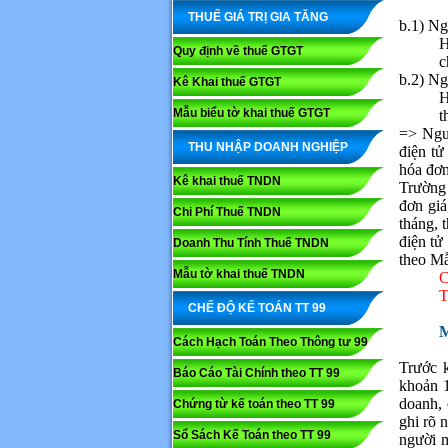
THUẾ GIÁ TRỊ GIA TĂNG
b.1) Ng
H
Quy định về thuế GTGT
c
b.2) Ng
Kê Khai thuế GTGT
H
Mẫu biểu tờ khai thuế GTGT
t
=> Ngườ
THU NHẬP DOANH NGHIỆP
điện tử
hóa đơn
Kê khai thuế TNDN
Trường 
đơn giá
Chi Phí Thuế TNDN
tháng, 
điện tử
Doanh Thu Tính Thuế TNDN
theo Mẫ
Mẫu tờ khai thuế TNDN
C
T
CHẾ ĐỘ KẾ TOÁN TT 99
M
Cách Hạch Toán Theo Thông tư 99
Trước k
Báo Cáo Tài Chính theo TT 99
khoản 1
doanh, 
Chứng từ kế toán theo TT 99
ghi rõ 
Sổ Sách Kế Toán theo TT 99
người m