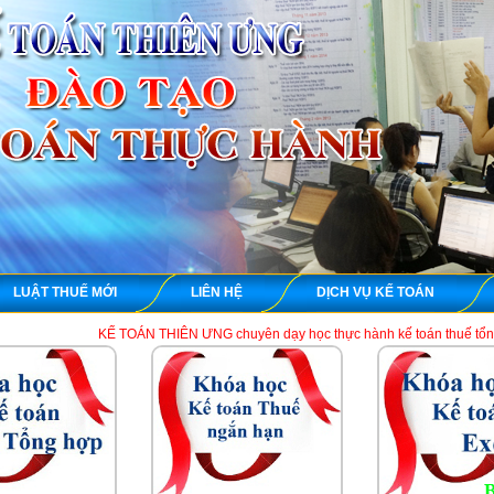
LUẬT THUẾ MỚI
LIÊN HỆ
DỊCH VỤ KẾ TOÁN
KẾ TOÁN THIÊN ƯNG chuyên dạy học thực hành kế toán thuế tổng hợp trên chứng t