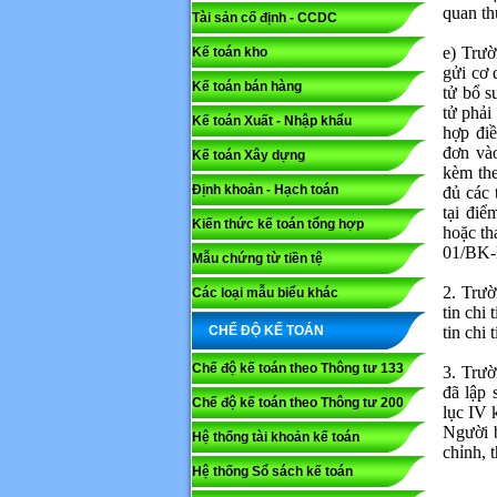
quan th
Tài sản cố định - CCDC
e) Trườ
Kế toán kho
Mã capc
gửi cơ 
Kế toán bán hàng
tử bổ s
tử phải
Kế toán Xuất - Nhập khẩu
hợp điề
Lưu ý: N
đơn và
Kế toán Xây dựng
kèm the
Gửi
Định khoản - Hạch toán
đủ các 
tại đi
Kiến thức kế toán tổng hợp
hoặc th
01/BK-Đ
Mẫu chứng từ tiền tệ
2. Trườ
Các loại mẫu biểu khác
tin chi
CHẾ ĐỘ KẾ TOÁN
tin chi 
Chế độ kế toán theo Thông tư 133
3. Trườ
đã lập
Chế độ kế toán theo Thông tư 200
lục IV 
Người b
Hệ thống tài khoản kế toán
chỉnh, 
Hệ thống Sổ sách kế toán