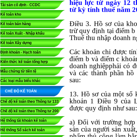
hiệu lực từ ngày 12 
Tài sản cố định - CCDC
từ kỳ tính thuế năm 2
Kế toán kho
Điều 3. Hồ sơ của kho
Kế toán bán hàng
trừ quy định tại điểm 
Kế toán Xuất - Nhập khẩu
Thuế thu nhập doanh n
Kế toán Xây dựng
Các khoản chi được tín
Định khoản - Hạch toán
điểm b và điểm c khoả
Kiến thức kế toán tổng hợp
doanh nghiệpphải có đ
Mẫu chứng từ tiền tệ
và các thành phần hồ
sau:
Các loại mẫu biểu khác
CHẾ ĐỘ KẾ TOÁN
13. Hồ sơ của một số k
khoản 1 Điều 9 của L
Chế độ kế toán theo Thông tư 133
được quy định như sau:
Chế độ kế toán theo Thông tư 200
Hệ thống tài khoản kế toán
a) Đối với trường hợp
sản của người sản xuất,
Hệ thống Sổ sách kế toán
phẩm thủ công làm bằng