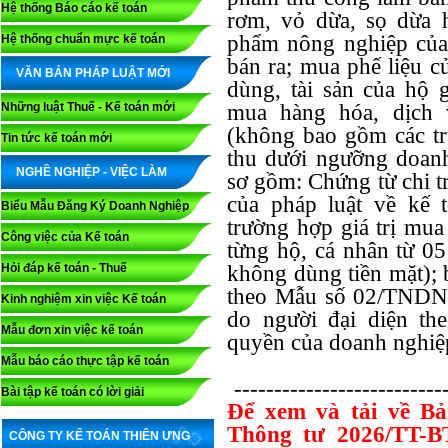
Hệ thống Báo cáo kế toán
rơm, vỏ dừa, sọ dừa 
phẩm nông nghiệp của 
Hệ thống chuẩn mực kế toán
bán ra; mua phế liệu c
VĂN BẢN PHÁP LUẬT MỚI
dùng, tài sản của hộ g
Những luật Thuế - Kế toán mới
mua hàng hóa, dịch 
(không bao gồm các t
Tin tức kế toán mới
thu dưới ngưỡng doanh 
NGHỀ NGHIỆP - VIỆC LÀM
sơ gồm: Chứng từ chi t
của pháp luật về kế 
Biểu Mẫu Đăng Ký Doanh Nghiệp
trường hợp giá trị mua
Công việc của Kế toán
từng hộ, cá nhân từ 05
Hỏi đáp kế toán - Thuế
không dùng tiền mặt); 
theo Mẫu số 02/TNDN 
Kinh nghiệm xin việc Kế toán
do người đại diện th
Mẫu đơn xin việc kế toán
quyền của doanh nghiệp
Mẫu báo cáo thực tập kế toán
--------------------------
Bài tập kế toán có lời giải
Để xem và tải về B
Thông tư 2026/TT-B
CÔNG TY KẾ TOÁN THIÊN ƯNG