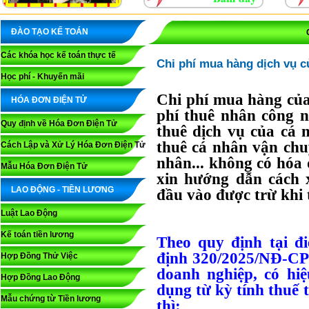
ĐÀO TẠO KẾ TOÁN
Các khóa học kế toán thực tế
Chi phí mua hàng dịch vụ 
Học phí - Khuyến mãi
Chi phí mua hàng của
HÓA ĐƠN ĐIỆN TỬ
phí thuê nhân công n
Quy định về Hóa Đơn Điện Tử
thuê dịch vụ của cá 
thuê cá nhân vận chuy
Cách Lập và Xử Lý Hóa Đơn Điện Tử
nhân... không có hóa
Mẫu Hóa Đơn Điện Tử
xin hướng dẫn cách 
LAO ĐỘNG - TIỀN LƯƠNG
đầu vào được trừ khi
Luật Lao Động
Kế toán tiền lương
Theo quy định tại đ
định 320/2025/NĐ-CP
Hợp Đồng Thử Việc
doanh nghiệp, có hiệ
Hợp Đồng Lao Động
dụng từ kỳ tính thuế
Mẫu chứng từ Tiền lương
thì: