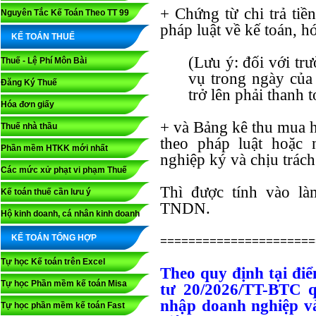
+ Chứng từ chi trả tiề
Nguyên Tắc Kế Toán Theo TT 99
pháp luật về kế toán, h
KẾ TOÁN THUẾ
(Lưu ý: đối với tr
Thuế - Lệ Phí Môn Bài
vụ trong ngày của 
Đăng Ký Thuế
trở lên phải thanh 
Hóa đơn giấy
+ và Bảng kê thu mua h
Thuế nhà thầu
theo pháp luật hoặc
Phần mềm HTKK mới nhất
nghiệp ký và chịu trác
Các mức xử phạt vi phạm Thuế
Thì được tính vào là
Kế toán thuế cần lưu ý
TNDN.
Hộ kinh doanh, cá nhân kinh doanh
KẾ TOÁN TỔNG HỢP
======================
Tự học Kế toán trên Excel
Theo quy định tại đi
Tự học Phần mềm kế toán Misa
tư 20/2026/TT-BTC q
nhập doanh nghiệp v
Tự học phần mềm kế toán Fast