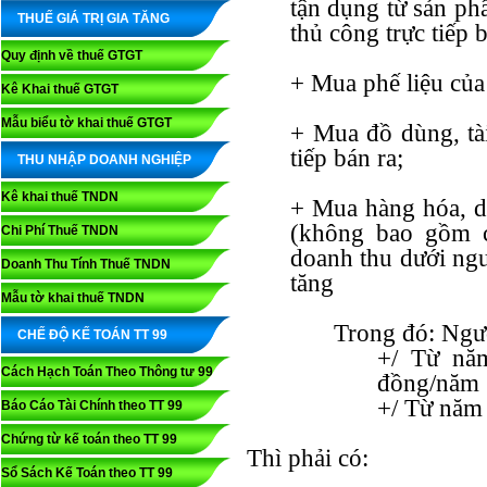
tận dụng từ sản ph
THUẾ GIÁ TRỊ GIA TĂNG
thủ công trực tiếp b
Quy định về thuế GTGT
+ Mua phế liệu của 
Kê Khai thuế GTGT
Mẫu biểu tờ khai thuế GTGT
+ Mua đồ dùng, tài
tiếp bán ra;
THU NHẬP DOANH NGHIỆP
Kê khai thuế TNDN
+ Mua hàng hóa, d
(không bao gồm c
Chi Phí Thuế TNDN
doanh thu dưới ngư
Doanh Thu Tính Thuế TNDN
tăng
Mẫu tờ khai thuế TNDN
Trong đó: Ngư
CHẾ ĐỘ KẾ TOÁN TT 99
+/ Từ năm
Cách Hạch Toán Theo Thông tư 99
đồng/năm
+/ Từ năm 
Báo Cáo Tài Chính theo TT 99
Chứng từ kế toán theo TT 99
Thì phải có:
Sổ Sách Kế Toán theo TT 99