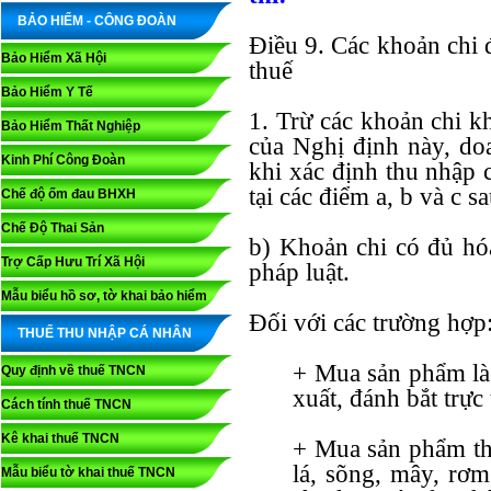
BẢO HIỂM - CÔNG ĐOÀN
Điều 9. Các khoản chi 
Bảo Hiểm Xã Hội
thuế
Bảo Hiểm Y Tế
1. Trừ các khoản chi k
Bảo Hiểm Thất Nghiệp
của Nghị định này, do
Kinh Phí Công Đoàn
khi xác định thu nhập 
tại các điểm a, b và c s
Chế độ ốm đau BHXH
Chế Độ Thai Sản
b) Khoản chi có đủ hó
Trợ Cấp Hưu Trí Xã Hội
pháp luật.
Mẫu biểu hồ sơ, tờ khai bảo hiểm
Đối với các trường hợp
THUẾ THU NHẬP CÁ NHÂN
+ Mua sản phẩm là 
Quy định về thuế TNCN
xuất, đánh bắt trực 
Cách tính thuế TNCN
Kê khai thuế TNCN
+ Mua sản phẩm thủ
lá, sõng, mây, rơm
Mẫu biểu tờ khai thuế TNCN