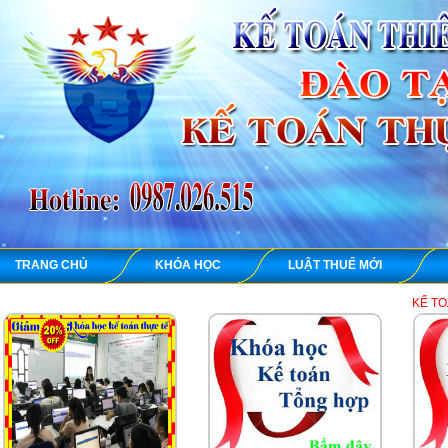
TRANG CHỦ
KHÓA HỌC
LUẬT THUẾ MỚI
KẾ TOÁN THIÊN ƯNG 