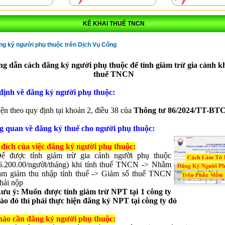
KÊ KHAI THUẾ TNCN
g ký người phụ thuộc trên Dịch Vụ Công
g dẫn cách đăng ký người phụ thuộc để tính giảm trừ gia cảnh kh
thuế TNCN
định về đăng ký người phụ thuộc:
n theo quy định tại khoản 2, điều 38 của
Thông tư 86/2024/TT-BT
ng quan về đăng ký thuế cho người phụ thuộc:
 đích của việc đăng ký người phụ thuộc:
ể được tính giảm trừ gia cảnh người phụ thuộc
6.200.00/người/tháng) khi tính thuế TNCN -> Nhằm
àm giảm thu nhập tính thuế -> Giảm số thuế TNCN
hải nộp
ưu ý: Muốn được tính giảm trừ NPT tại 1 công ty
ào đó thì phải thực hiện đăng ký NPT tại công ty đó
 nào cần đăng ký người phụ thuộc: