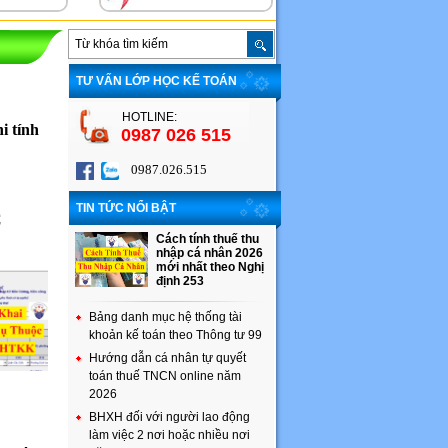
TƯ VẤN LỚP HỌC KẾ TOÁN
HOTLINE:
i tính
0987 026 515
0987.026.515
TIN TỨC NỔI BẬT
C
Cách tính thuế thu
nhập cá nhân 2026
mới nhất theo Nghị
định 253
Bảng danh mục hệ thống tài
khoản kế toán theo Thông tư 99
Hướng dẫn cá nhân tự quyết
toán thuế TNCN online năm
2026
BHXH đối với người lao động
làm việc 2 nơi hoặc nhiều nơi