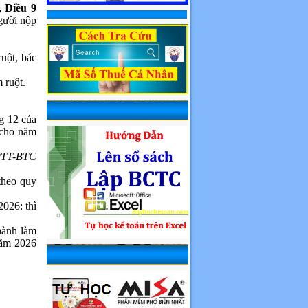
, Điều 9
gười nộp
ruột, bác
 ruột.
g 12 của
 cho năm
3/TT-BTC
theo quy
026: thì
hành làm
năm 2026