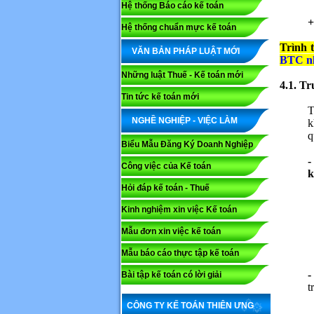
Hệ thống Báo cáo kế toán
+
Hệ thống chuẩn mực kế toán
Trình 
VĂN BẢN PHÁP LUẬT MỚI
BTC nh
Những luật Thuế - Kế toán mới
4.1. T
Tin tức kế toán mới
T
NGHỀ NGHIỆP - VIỆC LÀM
k
q
Biểu Mẫu Đăng Ký Doanh Nghiệp
-
Công việc của Kế toán
k
Hỏi đáp kế toán - Thuế
Kinh nghiệm xin việc Kế toán
Mẫu đơn xin việc kế toán
Mẫu báo cáo thực tập kế toán
-
Bài tập kế toán có lời giải
t
CÔNG TY KẾ TOÁN THIÊN ƯNG