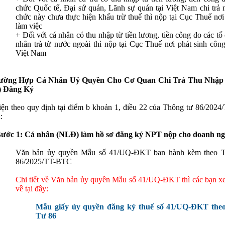
chức Quốc tế, Đại sứ quán, Lãnh sự quán tại Việt Nam chi trả 
chức này chưa thực hiện khấu trừ thuế thì nộp
tại Cục Thuế nơi
làm việc
+ Đối với cá nhân có thu nhập từ tiền lương, tiền công do các tổ
nhân trà từ nước ngoài thì nộp t
ại Cục Thuế nơi phát sinh công 
Việt Nam
rường Hợp Cá Nhân Uỷ Quyền Cho Cơ Quan Chi Trả Thu Nhập
p) Đăng Ký
iện theo quy định tại điểm b khoản 1, điều 22 của Thông tư 86/20
:
ước 1: Cá nhân (NLĐ) làm hồ sơ đăng ký NPT nộp cho doanh ng
Văn bản ủy quyền Mẫu số 41/UQ-ĐKT ban hành kèm theo T
86/2025/TT-BTC
Chi tiết về Văn bản ủy quyền Mẫu số 41/UQ-ĐKT thì các bạn xem
về tại đây:
Mẫu giấy ủy quyền đăng ký thuế số 41/UQ-ĐKT the
Tư 86