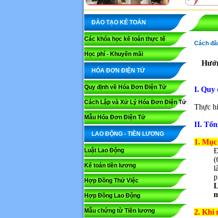
ĐÀO TẠO KẾ TOÁN
Các khóa học kế toán thực tế
Cách đăn
Học phí - Khuyến mãi
Hướn
HÓA ĐƠN ĐIỆN TỬ
Quy định về Hóa Đơn Điện Tử
I. Quy 
Cách Lập và Xử Lý Hóa Đơn Điện Tử
Thực hiệ
Mẫu Hóa Đơn Điện Tử
II. Tổ
LAO ĐỘNG - TIỀN LƯƠNG
1. Mục
Đ
Luật Lao Động
(
Kế toán tiền lương
l
p
Hợp Đồng Thử Việc
L
n
Hợp Đồng Lao Động
Mẫu chứng từ Tiền lương
2. Khi