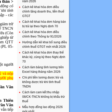
n thân
>
năm 2026
 động có
Cách kê khai hóa đơn điều
khi tính
chỉnh tăng doanh thu, tiền thuế
ập - các
GTGT
Cách kê khai hóa đơn hàng bán
giảm trừ
bị trả lại theo Nghị định 70
huế TNCN
Cách kê khai hóa đơn điều
nữa (Còn
chỉnh theo Thông tư 91/2026
ghiệp từ
 làm QTT
Hướng dẫn kê khai bổ sung điều
 (PL 05-
chỉnh thuế GTGT mới nhất 2026
Cách kê khai hóa đơn thay thế
khác kỳ, cùng kỳ theo Nghị định
70
ột người
Cách làm bảng tính lương trên
Excel hàng tháng năm 2026
ký và nộp
gười phụ
Chi phí tiền lương được trừ và
không được trừ khi tính thuế
rần Văn
TNDN
Cách làm cam kết thu nhập
08/CK-TNCN không bị khấu trừ
́n Thiên
thuế
rần Văn
Mẫu hợp đồng lao động 2026
 vẫn tiếp
mới nhất