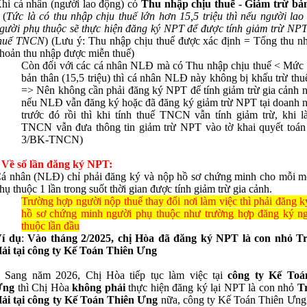
hi cá nhân (người lao động) có
Thu nhập chịu thuế
-
Giảm trừ bả
0
(
Tức là có thu nhập chịu thuế lớn hơn 15,5 triệu thì nếu người lao
gười phụ thuộc sẽ thực hiện đăng ký NPT để được tính giảm trừ NPT 
huế TNCN
) (Lưu ý: Thu nhập chịu thuế được xác định = Tổng thu nh
hoản thu nhập được miễn thuế)
Còn đối với các cá nhân NLĐ mà có Thu nhập chịu thuế < Mức 
bản thân (15,5 triệu) thì cá nhân NLĐ này không bị khấu trừ t
=> Nên không cần phải đăng ký NPT để tính giảm trừ gia cảnh 
nếu NLĐ vẫn đăng ký hoặc đã đăng ký giảm trừ NPT tại doanh n
trước đó rồi thì khi tính thuế TNCN vẫn tính giảm trừ, khi
TNCN vẫn đưa thông tin giảm trừ NPT vào tờ khai quyết toán
3/BK-TNCN)
: Về số lần đăng ký NPT:
á nhân (NLĐ) chỉ phải đăng ký và nộp hồ sơ chứng minh cho mỗi m
hụ thuộc 1 lần trong suốt thời gian được tính giảm trừ gia cảnh.
Trường hợp người nộp thuế thay đổi nơi làm việc thì phải đăng 
hồ sơ chứng minh người phụ thuộc như trường hợp đăng ký n
thuộc lần đầu
í dụ
:
Vào tháng 2/2025, chị Hòa đã đăng ký NPT là con nhỏ T
ải
tại công ty Kế Toán Thiên Ưng
 Sang năm 2026, Chị Hòa tiếp tục làm việc tại
công ty Kế Toa
Ưng
thì Chị Hòa
không phải
thực hiện đăng ký lại NPT là con nhỏ
T
ải
tại công ty Kế Toán Thiên Ưng
nữa, công ty Kế Toán Thiên Ưng