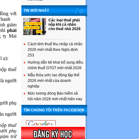
TIN MỚI NHẤT
đồng với
Thanh
Các loại thuế phải
ính giảm
nộp khi cá nhân
cho thuê nhà 2026
 thì
phải
 ty Mai
Cách tính thuế thu nhập cá nhân
2026 mới nhất theo Nghị định
253
ó ạ
):
Hướng dẫn kê khai bổ sung điều
chỉnh thuế GTGT mới nhất 2026
nộp thuế
Mẫu thỏa ước lao động tập thể
là người
2026 mới nhất của doanh
nghiệp
Mức lương đóng Bảo hiểm xã
hội năm 2026 mới nhất hiện nay
gười phụ
TÌM CHÚNG TÔI TRÊN FACEBOOK
ân người
nộp thuế
gười phụ
giảm trừ