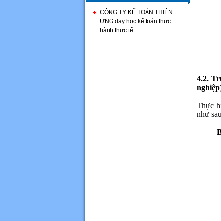
CÔNG TY KẾ TOÁN THIÊN
ƯNG dạy học kế toán thực
hành thực tế
4.2. T
nghiệ
Thực h
như sau
B