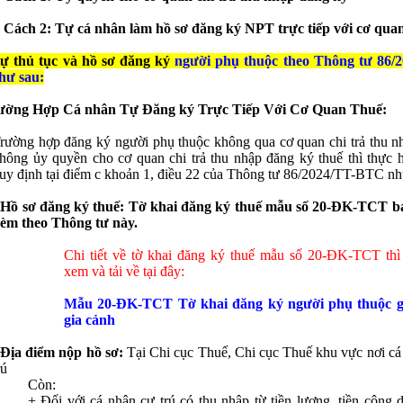
 Cách 2: Tự cá nhân làm hồ sơ đăng ký NPT trực tiếp với cơ qua
tự thủ tục và hồ sơ đăng ký
n
gười phụ thuộc theo Thông tư 86/
ư sau:
rường Hợp Cá nhân Tự Đăng ký Trực Tiếp Với Cơ Quan Thuế:
rường hợp đăng ký người phụ thuộc không qua cơ quan chi trả thu n
hông ủy quyền cho cơ quan chi trả thu nhập đăng ký thuế thì t
hực h
uy định tại điểm c khoản 1, điều 22 của Thông tư 86/2024/TT-BTC nh
 Hồ sơ đăng ký thuế:
Tờ khai đăng ký thuế mẫu số 20-ĐK-TCT b
èm theo Thông tư này.
Chi tiết về tờ khai đăng ký thuế mẫu số 20-ĐK-TCT thì 
xem và tải về tại đây:
Mẫu 20-ĐK-TCT Tờ khai đăng ký người phụ thuộc g
gia cảnh
 Địa điểm nộp hồ sơ:
Tại Chi cục Thuế, Chi cục Thuế khu vực nơi cá
rú
Còn:
+ Đối với cá nhân cư trú có thu nhập từ tiền lương, tiền công 