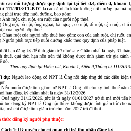
ới các đối tượng được quy định tại tại tiết d.4, điểm d, khoản 1
tư 111/2013/TT-BTC
là các cá nhân khác không nơi nương tựa mà n
ng phải trực tiếp nuôi dưỡng, bao gồm:
ha
*
) Anh ruột, chị ruột, em ruột của người nộp thuế.
) Ông nội, bà nội; ông ngoại, bà ngoại; cô ruột, dì ruột, cậu ruột, chú 
uột của người nộp thuế.
) Cháu ruột của người nộp thuế bao gồm: con của anh ruột, chị ruột, em
hững ô dấu
(*)
là bắt buộc !
) Người phải trực tiếp nuôi dưỡng khác theo quy định của pháp luật.
thời hạn đăng ký để tính giảm trừ như sau: Chậm nhất là ngày 31 thán
h thuế, quá thời hạn nêu trên thì không được tính giảm trừ gia cảnh
uế đó.
Theo quy định tại Điểm c.2, Khoản 1, Điều 9,Thông tư 111/201
í dụ:
Người lao động có NPT là Ông nội đáp ứng đủ các điều kiện 
ịnh
 Nếu muốn được tính giảm trừ NPT là Ông nội cho kỳ tính thuế năm 2
hời hạn đăng ký chậm nhất là ngày 31/12/2026
 Quá ngày 31/12/2026, tức là từ ngày 01/01/2027 trở đi mà mới tiến 
hủ tục đăng ký NPT là Ông nội thì sẽ không được tính giảm trừ cho 
ữa, mà chỉ được tính giảm trừ cho năm 2027 trở đi thôi.
h thức đăng ký người phụ thuộc
:
 Cách 1: Uỷ quyền cho cơ quan chi trả thu nhập đăng ký