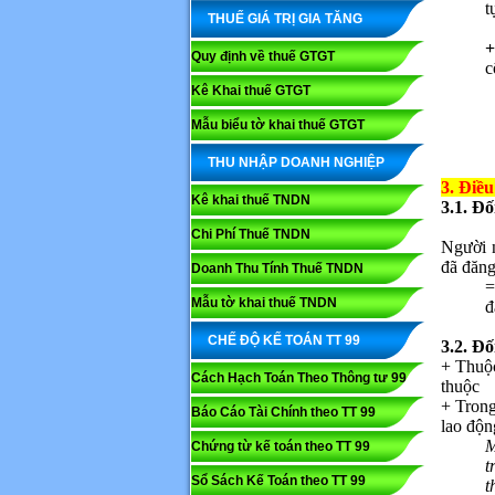
t
THUẾ GIÁ TRỊ GIA TĂNG
+
Quy định về thuế GTGT
c
Kê Khai thuế GTGT
Mẫu biểu tờ khai thuế GTGT
THU NHẬP DOANH NGHIỆP
3. Điề
Kê khai thuế TNDN
3.1. Đố
Chi Phí Thuế TNDN
Người n
đã đăng
Doanh Thu Tính Thuế TNDN
=
Mẫu tờ khai thuế TNDN
đ
CHẾ ĐỘ KẾ TOÁN TT 99
3.2. Đố
+ Thuộc
Cách Hạch Toán Theo Thông tư 99
thuộc
+ Trong
Báo Cáo Tài Chính theo TT 99
lao độn
M
Chứng từ kế toán theo TT 99
t
Sổ Sách Kế Toán theo TT 99
t