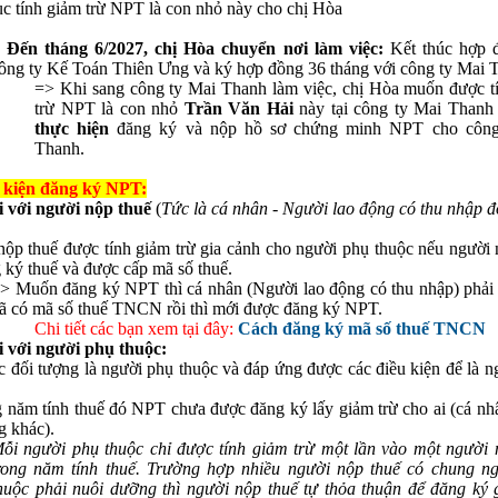
ục tính giảm trừ NPT là con nhỏ này cho chị Hòa
 Đến tháng 6/2027, chị Hòa chuyển nơi làm việc:
Kết thúc hợp 
ông ty Kế Toán Thiên Ưng và ký hợp đồng 36 tháng với công ty Mai 
=> Khi sang công ty Mai Thanh làm việc, chị Hòa muốn được t
trừ NPT là con nhỏ
Trần Văn Hải
này tại công ty Mai Thanh
thực hiện
đăng ký và nộp hồ sơ chứng minh NPT cho công
Thanh.
u kiện đăng ký NPT:
i với người nộp thuế
(
Tức là cá nhân - Người lao động có thu nhập đ
ộp thuế được tính giảm trừ gia cảnh cho người phụ thuộc nếu người 
 ký thuế và được cấp mã số thuế.
> Muốn đăng ký NPT thì cá nhân (Người lao động có thu nhập) phải 
ã có mã số thuế TNCN rồi thì mới được đăng ký NPT.
Chi tiết các bạn xem tại đây:
Cách đăng ký mã số thuế TNCN
i với người phụ thuộc:
 đối tượng là người phụ thuộc và đáp ứng được các điều kiện để là n
 năm tính thuế đó NPT chưa được đăng ký lấy giảm trừ cho ai (cá nh
g khác).
ỗi người phụ thuộc chỉ được tính giảm trừ một lần vào một người 
rong năm tính thuế. Trường hợp nhiều người nộp thuế có chung n
huộc phải nuôi dưỡng thì người nộp thuế tự thỏa thuận để đăng ký 