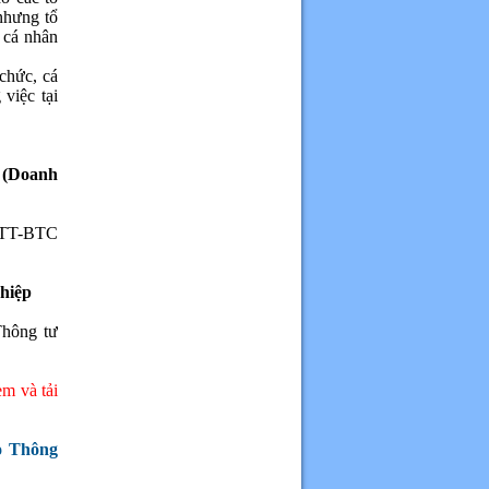
nhưng tổ
 cá nhân
 chức, cá
việc tại
 (Doanh
24/TT-BTC
hiệp
hông tư
 và tải
o Thông