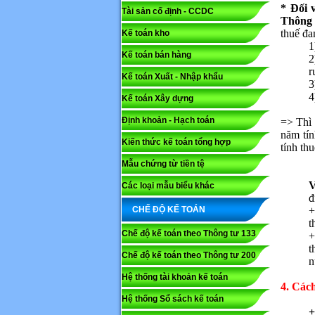
* Đối v
Tài sản cố định - CCDC
Thông 
thuế đa
Kế toán kho
Mã capc
1
Kế toán bán hàng
2
r
Kế toán Xuất - Nhập khẩu
3
Lưu ý: N
4
Kế toán Xây dựng
Gửi
Định khoản - Hạch toán
=> Thì 
năm tín
Kiến thức kế toán tổng hợp
tính th
Mẫu chứng từ tiền tệ
V
Các loại mẫu biểu khác
đ
CHẾ ĐỘ KẾ TOÁN
+
t
Chế độ kế toán theo Thông tư 133
+
t
Chế độ kế toán theo Thông tư 200
n
Hệ thống tài khoản kế toán
4. Các
Hệ thống Sổ sách kế toán
+