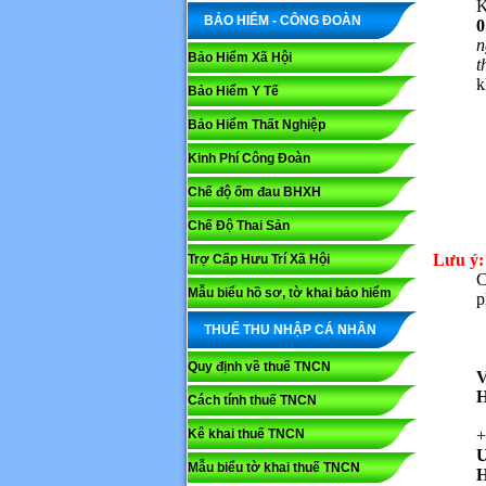
K
BẢO HIỂM - CÔNG ĐOÀN
n
Bảo Hiểm Xã Hội
t
k
Bảo Hiểm Y Tế
Bảo Hiểm Thất Nghiệp
Kinh Phí Công Đoàn
Chế độ ốm đau BHXH
Chế Độ Thai Sản
Lưu ý
Trợ Cấp Hưu Trí Xã Hội
C
Mẫu biểu hồ sơ, tờ khai bảo hiểm
p
THUẾ THU NHẬP CÁ NHÂN
Quy định về thuế TNCN
V
H
Cách tính thuế TNCN
Kê khai thuế TNCN
+
Mẫu biểu tờ khai thuế TNCN
H