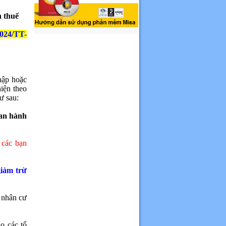
n thuế
2024/TT-
hập hoặc
iện theo
ư sau:
an hành
các bạn
iảm trừ
 nhân cư
do các tổ