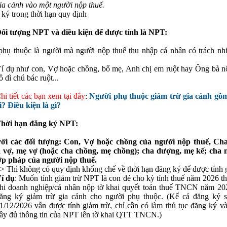
ia cảnh vào một người nộp thuế.
ký trong thời hạn quy định
 Đối tượng NPT và điều kiện để được tính là NPT:
hụ thuộc là người mà người nộp thuế thu nhập cá nhân có trách nh
í dụ như con, Vợ hoặc chồng, bố mẹ, Anh chị em ruột hay Ông bà nộ
ô dì chú bác ruột...
hi tiết các bạn xem tại đây
:
Người phụ thuộc giảm trừ gia cảnh g
i? Điều kiện là gì?
 Thời hạn đăng ký NPT:
với các đối tượng: Con, Vợ hoặc chồng của người nộp thuế, Ch
n
*
a vợ, mẹ vợ (hoặc cha chồng, mẹ chồng); cha dượng, mẹ kế; cha 
ợp pháp của người nộp thuế.
> Thì không có quy định khống chế về thời hạn đăng ký để được tính 
 bình luận
*
í dụ
: Muốn tính giảm trừ NPT là con đẻ cho kỳ tính thuế năm 2026 th
hi doanh nghiệp/cá nhân nộp tờ khai quyết toán thuế TNCN năm 20
ăng ký giảm trừ gia cảnh cho người phụ thuộc. (Kể cả đăng ký 
1/12/2026 vẫn được tính giảm trừ, chỉ cần có làm thủ tục đăng ký và
ầy đủ thông tin của NPT lên tờ khai QTT TNCN.)