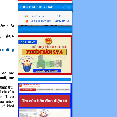
THỐNG KÊ TRUY CẬP
Đang online
1314
Tổng số truy cập
286259418
iệm nuôi
i ngoại;
ồm những
a đẻ, mẹ
nuôi, mẹ
giảm trừ
ì chỉ cần
26 đã có
sau ngày
 kê khai