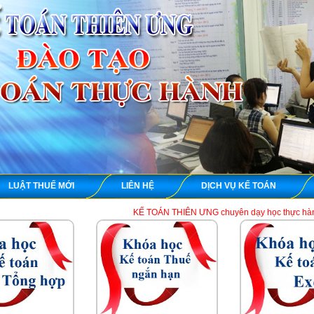
LUẬT THUẾ MỚI
LIÊN HỆ
DỊCH VỤ KẾ TOÁN
KẾ TOÁN THIÊN ƯNG chuyên dạy học thực hành kế toán thuế tổ