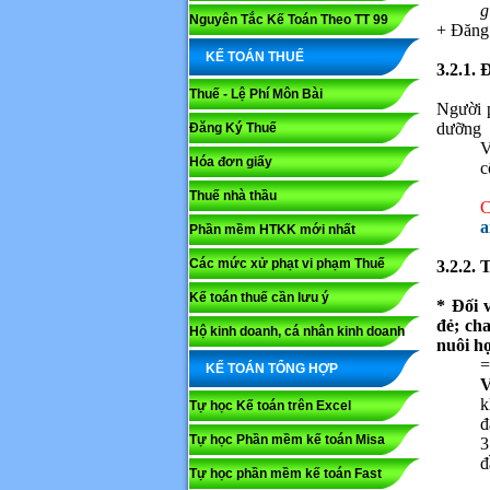
g
Nguyên Tắc Kế Toán Theo TT 99
+ Đăng 
KẾ TOÁN THUẾ
3.2.1.
Thuế - Lệ Phí Môn Bài
Người p
dưỡng
Đăng Ký Thuế
V
Hóa đơn giấy
c
Thuế nhà thầu
C
a
Phần mềm HTKK mới nhất
Các mức xử phạt vi phạm Thuế
3.2.2.
Kế toán thuế cần lưu ý
* Đối 
Họ và tê
đẻ; ch
Hộ kinh doanh, cá nhân kinh doanh
nuôi h
=
KẾ TOÁN TỔNG HỢP
Nội dung
V
k
Tự học Kế toán trên Excel
đ
Tự học Phần mềm kế toán Misa
3
đ
Tự học phần mềm kế toán Fast