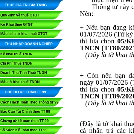
THUẾ GIÁ TRỊ GIA TĂNG
Thông tư này c
Nên:
Quy định về thuế GTGT
Kê Khai thuế GTGT
+ Nếu bạn đang kê
01/07/2026 (Từ kỳ 
Mẫu biểu tờ khai thuế GTGT
thì lựa chọn
05/K
THU NHẬP DOANH NGHIỆP
TNCN (TT80/202
(Đây là tờ khai 
Kê khai thuế TNDN
Chi Phí Thuế TNDN
Doanh Thu Tính Thuế TNDN
+ Còn nếu bạn đa
ngày 01/07/2026 (T
Mẫu tờ khai thuế TNDN
thì lựa chọn
05/K
CHẾ ĐỘ KẾ TOÁN TT 99
TNCN (TT89/202
(Đây là tờ khai 
Cách Hạch Toán Theo Thông tư 99
Báo Cáo Tài Chính theo TT 99
Chứng từ kế toán theo TT 99
(Đây là tờ khai th
cá nhân trả các k
Sổ Sách Kế Toán theo TT 99