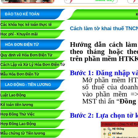
ĐÀO TẠO KẾ TOÁN
K
Các khóa học kế toán thực tế
Cách làm tờ khai thuế TNC
Học phí - Khuyến mãi
Hướng dẫn cách làm
HÓA ĐƠN ĐIỆN TỬ
theo tháng hoặc t
Quy định về Hóa Đơn Điện Tử
trên phần mềm HTK
Cách Lập và Xử Lý Hóa Đơn Điện Tử
Bước 1
: Đăng nhập 
Mẫu Hóa Đơn Điện Tử
Mở phần mềm HT
LAO ĐỘNG - TIỀN LƯƠNG
số thuế của doan
vào phần mềm =>
Luật Lao Động
MST thì ấn “
Đồng 
Kế toán tiền lương
Bước 2
: Lựa chọn tờ 
Hợp Đồng Thử Việc
Hợp Đồng Lao Động
Mẫu chứng từ Tiền lương