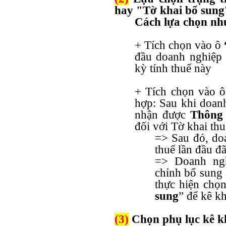
hay "Tờ khai bổ sung
Cách lựa chọn nh
+ Tích chọn vào ô
đầu doanh nghiệp 
kỳ tính thuế này
+ Tích chọn vào ô
hợp: Sau khi doanh
nhận được
Thông 
đối với Tờ khai th
=> Sau đó, doa
thuế lần đầu đã
=> Doanh ngh
chỉnh bổ sung c
thực hiện chọn 
sung
” để kê kh
(3)
Chọn phụ lục kê kh