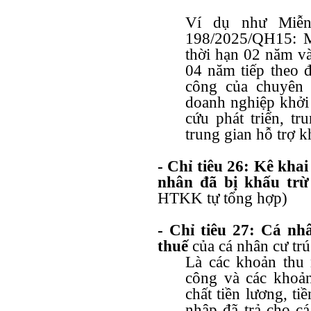
Ví dụ như Miễn
198/2025/QH15: M
thời hạn 02 năm v
04 năm tiếp theo đ
công của chuyên 
doanh nghiệp khởi 
cứu phát triển, tr
trung gian hỗ trợ k
- Chỉ tiêu 26: Kê khai
nhân đã bị khấu trừ
HTKK tự tổng hợp)
- Chỉ tiêu 27: Cá nh
thuế
của cá nhân cư tr
Là các khoản thu n
công và các khoản
chất tiền lương, ti
nhập đã trả cho cá