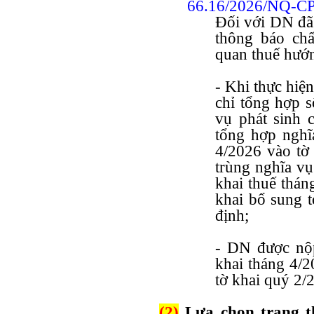
66.16/2026/NQ-CP
Đối với DN đã 
thông báo chấ
quan thuế hướ
- Khi thực hiệ
chỉ tổng hợp s
vụ phát sinh 
tổng hợp nghĩ
4/2026 vào tờ
trùng nghĩa vụ
khai thuế tháng
khai bổ sung t
định;
- DN được nộp
khai tháng 4/2
tờ khai quý 2/
(2)
Lựa chọn trạng th