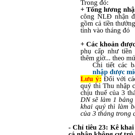
Trong đó:
+ Tổng lương nhậ
công NLĐ nhận đư
gồm cả tiền thưởng 
tính vào tháng đó
+ Các khoản được
phụ cấp như tiền 
thêm giờ... theo m
Chi tiết các 
nhập được m
Lưu ý:
Đối với cá
quý thì Thu nhập c
chịu thuế của 3 th
DN sẽ làm 1 bảng 
khai quý thì làm 
của 3 tháng trong q
- Chỉ tiêu 23: Kê khai
cá nhân không cư trú