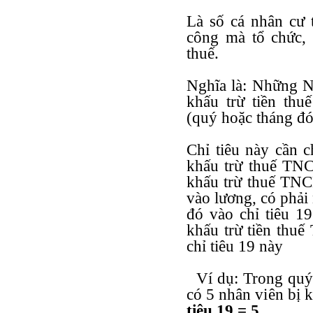
Là số cá nhân cư t
công mà tổ chức, 
thuế.
Nghĩa là: Những N
khấu trừ tiền th
(quý hoặc tháng đó
Chỉ tiêu này cần ch
khấu trừ thuế T
khấu trừ thuế TNCN
vào lương, có phả
đó vào chỉ tiêu 
khấu trừ tiền th
chỉ tiêu 19 này
Ví dụ: Trong quý 
có 5 nhân viên bị 
tiêu 19 = 5