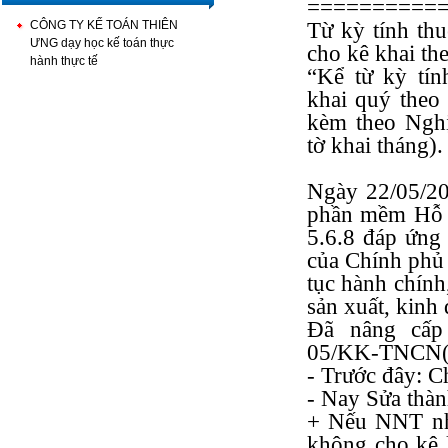
==========
CÔNG TY KẾ TOÁN THIÊN
Từ kỳ tính th
ƯNG dạy học kế toán thực
cho kê khai the
hành thực tế
“Kể từ kỳ tín
khai quý theo 
kèm theo Ngh
tờ khai tháng).
Ngày 22/05/20
phần mềm Hỗ t
5.6.8 đáp ứng
của Chính phủ 
tục hành chính
sản xuất, kinh
Đã nâng cấp
05/KK-TNCN(
- Trước đây: C
- Nay Sửa thà
+ Nếu NNT nhậ
không cho kê 