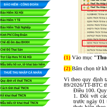
BẢO HIỂM - CÔNG ĐOÀN
Bảo Hiểm Xã Hội
Bảo Hiểm Y Tế
Bảo Hiểm Thất Nghiệp
Kinh Phí Công Đoàn
Chế độ ốm đau BHXH
Chế Độ Thai Sản
(1)
Vào mục
"Thu
Trợ Cấp Hưu Trí Xã Hội
Mẫu biểu hồ sơ, tờ khai bảo hiểm
(2)
Bấm chọn tờ kh
THUẾ THU NHẬP CÁ NHÂN
Vì theo quy định t
Quy định về thuế TNCN
89/2026/TT-BTC th
Cách tính thuế TNCN
Điều 100. Quy 
1. Đối với cá
Kê khai thuế TNCN
trước ngày 01
Mẫu biểu tờ khai thuế TNCN
thực hiện theo