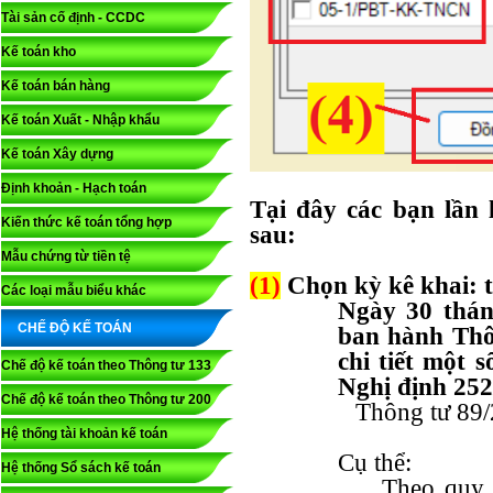
Tài sản cố định - CCDC
Kế toán kho
Kế toán bán hàng
Kế toán Xuất - Nhập khẩu
Kế toán Xây dựng
Định khoản - Hạch toán
Tại đây các bạn lần
Kiến thức kế toán tổng hợp
sau:
Mẫu chứng từ tiền tệ
(1)
Chọn kỳ kê khai: 
Các loại mẫu biểu khác
Ngày 30 thán
CHẾ ĐỘ KẾ TOÁN
ban hành Thô
chi tiết một 
Chế độ kế toán theo Thông tư 133
Nghị định 25
Chế độ kế toán theo Thông tư 200
Thông tư 89/
Hệ thống tài khoản kế toán
Cụ thể:
Hệ thống Sổ sách kế toán
Theo quy 