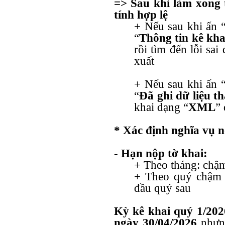
=> Sau khi làm xong 
tính hợp lệ
+ Nếu sau khi ấn 
“
Thông tin kê khai
rồi tìm đến lỗi sai
xuất
+ Nếu sau khi ấn 
“
Đã ghi dữ liệu t
khai dạng “
XML
”
* Xác định nghĩa vụ n
- Hạn nộp tờ khai:
+ Theo tháng: chậm
+ Theo quý chậm n
đầu quý sau
Kỳ kê khai quý 1/202
ngày
30/04/2026
nhưn