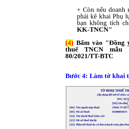
+ Còn nếu
doanh n
phải kê khai Phụ l
bạn không tích ch
KK-TNCN"
(4)
Bấm vào "Đồng ý
thuế TNCN mẫu 
80/2021/TT-BTC
Bước 4
:
Làm tờ khai