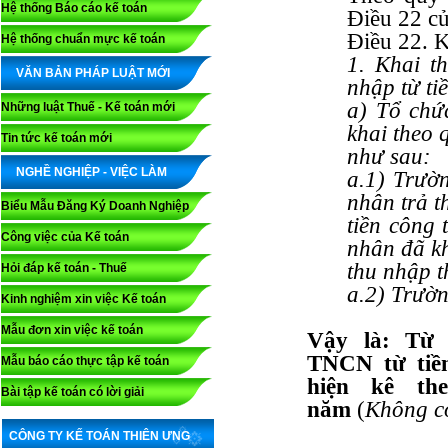
Hệ thống Báo cáo kế toán
Điều 22 c
Điều 22. K
Hệ thống chuẩn mực kế toán
1. Khai t
VĂN BẢN PHÁP LUẬT MỚI
nhập từ ti
a) Tổ chứ
Những luật Thuế - Kế toán mới
khai theo 
Tin tức kế toán mới
như sau:
NGHỀ NGHIỆP - VIỆC LÀM
a.1) Trườ
nhân trả t
Biểu Mẫu Đăng Ký Doanh Nghiệp
tiền công 
Công việc của Kế toán
nhân đã k
thu nhập t
Hỏi đáp kế toán - Thuế
a.2) Trườn
Kinh nghiệm xin việc Kế toán
Mẫu đơn xin việc kế toán
Vậy là
: Từ 
TNCN từ tiền
Mẫu báo cáo thực tập kế toán
hiện kê th
Bài tập kế toán có lời giải
năm
(
Không cò
CÔNG TY KẾ TOÁN THIÊN ƯNG