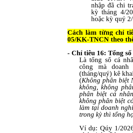
nhập đã chi tr
kỳ tháng 4/2
hoặc kỳ quý 2
Cách làm từng chỉ 
05/KK-TNCN theo thô
- Chỉ tiêu 16: Tổng s
Là tổng số cá nhâ
công mà doanh n
(tháng/quý) kê kha
(
Không phân biệt 
không, không phân
phân biệt cá nhân
không phân biệt có
làm tại doanh ngh
trong kỳ thì tổng h
Ví dụ: Qúy 1/2026