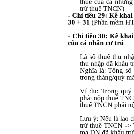
thuế của cả nhữn
trừ thuế TNCN)
- Chỉ tiêu 29: Kê kha
30 + 31
(Phần mềm HT
- Chỉ tiêu 30: Kê kh
của cá nhân cư trú
Là số thuế thu nhậ
thu nhập đã khấu tr
Nghĩa là: Tổng số
trong tháng/quý m
Ví dụ: Trong quý
phải nộp thuế TNCN
thuế TNCN phải nộ
Lưu ý: Nếu là lao đ
trừ thuế TNCN -> T
mà DN đã khấu trừ