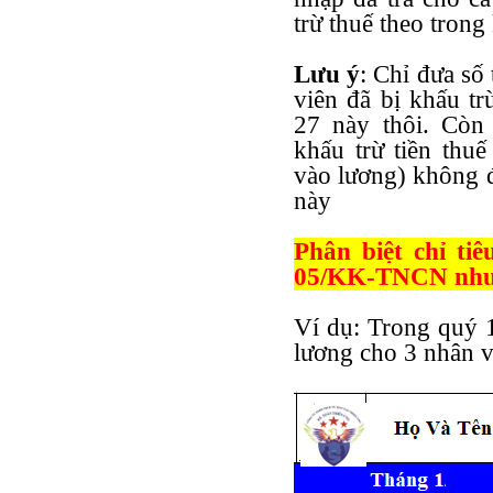
trừ thuế theo trong
Lưu ý
: Chỉ đưa số
viên đã bị khấu tr
27 này thôi. Còn 
khấu trừ tiền th
vào lương) không đư
này
Phân biệt chỉ ti
05/KK-TNCN như
Ví dụ: Trong quý 
lương cho 3 nhân v