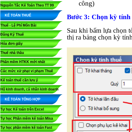
công)
Nguyên Tắc Kế Toán Theo TT 99
KẾ TOÁN THUẾ
Bước 3
: Chọn kỳ tính
Thuế - Lệ Phí Môn Bài
Sau khi bấm lựa chọn t
Đăng Ký Thuế
thị ra bảng chọn kỳ tí
Hóa đơn giấy
Thuế nhà thầu
Phần mềm HTKK mới nhất
Các mức xử phạt vi phạm Thuế
Kế toán thuế cần lưu ý
Hộ kinh doanh, cá nhân kinh doanh
KẾ TOÁN TỔNG HỢP
Tự học Kế toán trên Excel
Tự học Phần mềm kế toán Misa
Tự học phần mềm kế toán Fast