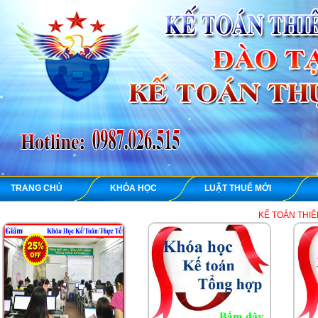
TRANG CHỦ
KHÓA HỌC
LUẬT THUẾ MỚI
KẾ TOÁN THIÊN ƯNG chuyên dạ