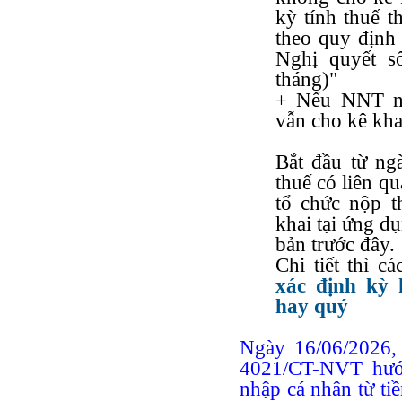
kỳ tính thuế 
theo quy định 
Nghị quyết s
tháng)"
+ Nếu NNT nh
vẫn cho kê kha
Bắt đầu từ ng
thuế có liên q
tổ chức nộp t
khai tại ứng d
bản trước đây.
Chi tiết thì c
xác định kỳ 
hay quý
Ngày 16/06/2026,
4021/CT-NVT hướn
nhập cá nhân từ ti