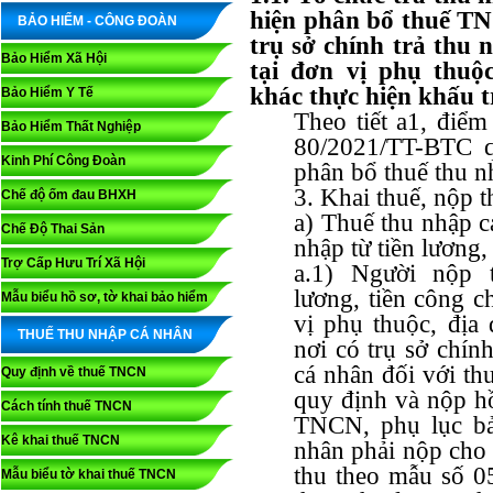
hiện phân bổ thuế TN
BẢO HIỂM - CÔNG ĐOÀN
trụ sở chính trả thu 
Bảo Hiểm Xã Hội
tại đơn vị phụ thuộc
khác thực hiện khấu 
Bảo Hiểm Y Tế
Theo tiết a1, điểm
Bảo Hiểm Thất Nghiệp
80/2021/TT-BTC qu
Kinh Phí Công Đoàn
phân bổ thuế thu n
3. Khai thuế, nộp t
Chế độ ốm đau BHXH
a) Thuế thu nhập c
Chế Độ Thai Sản
nhập từ tiền lương,
Trợ Cấp Hưu Trí Xã Hội
a.1) Người nộp t
lương, tiền công c
Mẫu biểu hồ sơ, tờ khai bảo hiểm
vị phụ thuộc, địa 
THUẾ THU NHẬP CÁ NHÂN
nơi có trụ sở chín
cá nhân đối với thu
Quy định về thuế TNCN
quy định và nộp h
Cách tính thuế TNCN
TNCN, phụ lục bả
Kê khai thuế TNCN
nhân phải nộp cho
thu theo mẫu số
Mẫu biểu tờ khai thuế TNCN