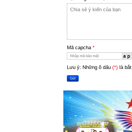
Mã capcha
*
Lưu ý: Những ô dấu
(*)
là bắt
Gửi