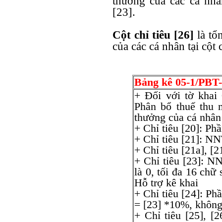
thưởng của các cá nhân
[23].
Cột chỉ tiêu [26]
là t
của các cá nhân tại cột c
Bảng kê 05-1/PB
+ Đối với tờ khai
Phân bổ thuế thu 
thưởng của cá nhân
+ Chỉ tiêu [20]: P
+ Chỉ tiêu [21]: N
+ Chỉ tiêu [21a], [
+ Chỉ tiêu [23]: N
là 0, tối đa 16 ch
Hỗ trợ kê khai
+ Chỉ tiêu [24]: Ph
= [23] *10%, không
+ Chỉ tiêu [25], [