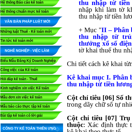
thu nhập từ tiền 
Hệ thống Báo cáo kế toán
nhập khi làm tờ k
Hệ thống chuẩn mực kế toán
thu nhập từ tiền 
VĂN BẢN PHÁP LUẬT MỚI
+ Mục "
II – Phân 
Những luật Thuế - Kế toán mới
thu nhập từ tr
Tin tức kế toán mới
thưởng xổ số điện
tờ khai thuế thu 
NGHỀ NGHIỆP - VIỆC LÀM
Biểu Mẫu Đăng Ký Doanh Nghiệp
Chi tiết cách kê khai t
Công việc của Kế toán
Kê khai mục I. Phân 
Hỏi đáp kế toán - Thuế
thu nhập từ tiền lương
Kinh nghiệm xin việc Kế toán
Cột chỉ tiêu [06] Số t
Mẫu đơn xin việc kế toán
trong dãy chữ số tự nhi
Mẫu báo cáo thực tập kế toán
Bài tập kế toán có lời giải
Cột chỉ tiêu [07] Tr
thuộc
: Xác định thực 
CÔNG TY KẾ TOÁN THIÊN ƯNG
kê khai theo thực tế.