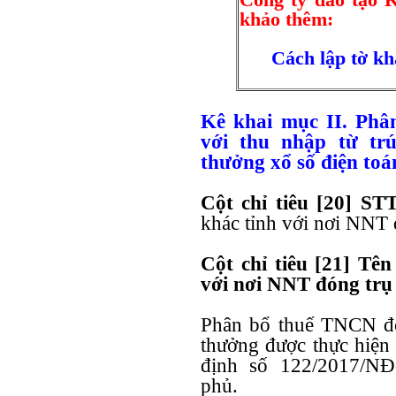
khảo thêm:
Cách lập tờ k
Kê khai mục II. Phâ
với thu nhập từ tr
thưởng xổ số điện toá
Cột chỉ tiêu [20] ST
khác tỉnh với nơi NNT 
Cột chỉ tiêu [21] Tê
với nơi NNT đóng trụ
Phân bổ thuế TNCN đố
thưởng được thực hiện
định số 122/2017/NĐ
phủ.