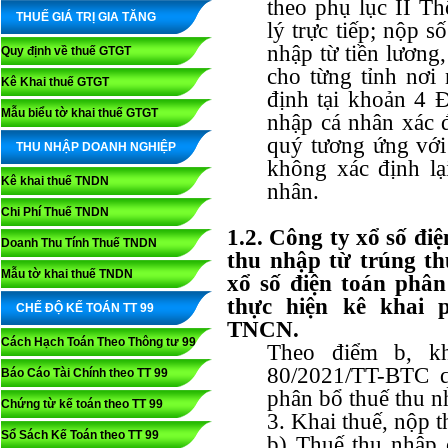
theo phụ lục II T
THUẾ GIÁ TRỊ GIA TĂNG
lý trực tiếp; nộp s
nhập từ tiền lương
Quy định về thuế GTGT
cho từng tỉnh nơi
Kê Khai thuế GTGT
định tại khoản 4 
Mẫu biểu tờ khai thuế GTGT
nhập cá nhân xác đ
quý tương ứng với
THU NHẬP DOANH NGHIỆP
không xác định lạ
Kê khai thuế TNDN
nhân.
Chi Phí Thuế TNDN
1.2. Công ty xổ số điệ
Doanh Thu Tính Thuế TNDN
thu nhập từ trúng t
Mẫu tờ khai thuế TNDN
xổ số điện toán phâ
thực hiện kê khai 
CHẾ ĐỘ KẾ TOÁN TT 99
TNCN.
Cách Hạch Toán Theo Thông tư 99
Theo điểm b, k
80/2021/TT-BTC qu
Báo Cáo Tài Chính theo TT 99
phân bổ thuế thu n
Chứng từ kế toán theo TT 99
3. Khai thuế, nộp t
Sổ Sách Kế Toán theo TT 99
b) Thuế thu nhập 