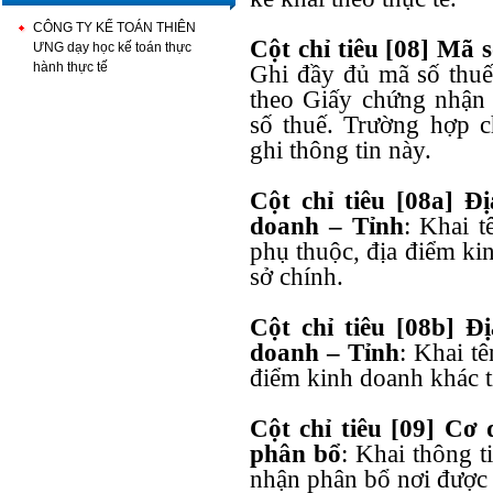
CÔNG TY KẾ TOÁN THIÊN
Cột chỉ tiêu [08] Mã 
ƯNG dạy học kế toán thực
hành thực tế
Ghi đầy đủ mã số thuế 
theo Giấy chứng nhận
số thuế. Trường hợp ch
ghi thông tin này.
Cột chỉ tiêu [08a] Đ
doanh – Tỉnh
: Khai t
phụ thuộc, địa điểm ki
sở chính.
Cột chỉ tiêu [08b] Đ
doanh – Tỉnh
: Khai tê
điểm kinh doanh khác tỉ
Cột chỉ tiêu [09] Cơ
phân bổ
: Khai thông t
nhận phân bổ nơi được