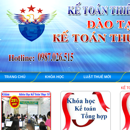
TRANG CHỦ
KHÓA HỌC
LUẬT THUẾ MỚI
KẾ TOÁN THIÊN ƯNG c