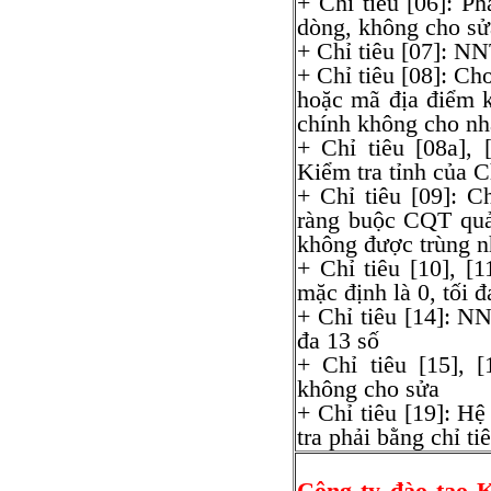
+ Chỉ tiêu [06]: P
dòng, không cho sử
+ Chỉ tiêu [07]: N
+ Chỉ tiêu [08]: C
hoặc mã địa điểm k
chính không cho nhậ
+ Chỉ tiêu [08a],
Kiểm tra tỉnh của C
+ Chỉ tiêu [09]: 
ràng buộc CQT quả
không được trùng 
+ Chỉ tiêu [10], [
mặc định là 0, tối đ
+ Chỉ tiêu [14]: N
đa 13 số
+ Chỉ tiêu [15], [
không cho sửa
+ Chỉ tiêu [19]: Hệ
tra phải bằng chỉ ti
Công ty đào tạo 