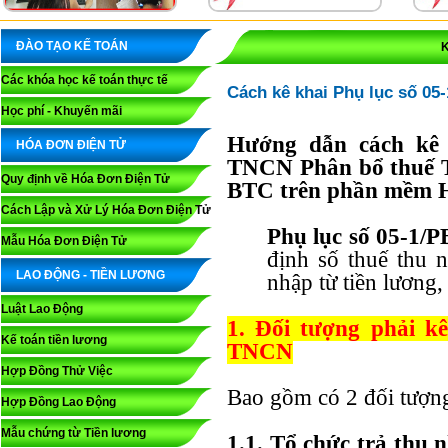
ĐÀO TẠO KẾ TOÁN
K
Các khóa học kế toán thực tế
Cách kê khai Phụ lục số 0
Học phí - Khuyến mãi
Hướng dẫn cách kê 
HÓA ĐƠN ĐIỆN TỬ
TNCN Phân bổ thuế T
Quy định về Hóa Đơn Điện Tử
BTC trên phần mềm
Cách Lập và Xử Lý Hóa Đơn Điện Tử
Phụ lục số 05-1
Mẫu Hóa Đơn Điện Tử
định số thuế thu 
LAO ĐỘNG - TIỀN LƯƠNG
nhập từ tiền lương,
Luật Lao Động
1. Đối tượng phải k
Kế toán tiền lương
TNCN
Hợp Đồng Thử Việc
Bao gồm có 2 đối tượng
Hợp Đồng Lao Động
Mẫu chứng từ Tiền lương
1.1. Tổ chức trả thu n