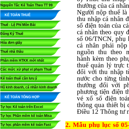
thưởng của cá nhân
Nguyên Tắc Kế Toán Theo TT 99
Người nộp thuế là 
KẾ TOÁN THUẾ
thu nhập cá nhân đ
số điện toán của c
Thuế - Lệ Phí Môn Bài
cá nhân theo quy đ
Đăng Ký Thuế
số 06/TNCN, phụ l
Hóa đơn giấy
cá nhân phải nộp
nguồn thu theo
Thuế nhà thầu
hành kèm theo phụ
Phần mềm HTKK mới nhất
thuế quản lý trực 
Các mức xử phạt vi phạm Thuế
đối với thu nhập 
nước cho từng tỉn
Kế toán thuế cần lưu ý
thưởng đối với p
Hộ kinh doanh, cá nhân kinh doanh
phương tiện điện t
vé xổ số điện toá
KẾ TOÁN TỔNG HỢP
thông qua thiết bị
Tự học Kế toán trên Excel
Điều 12 Thông tư 
Tự học Phần mềm kế toán Misa
2. Mẫu phụ lục số 0
Tự học phần mềm kế toán Fast