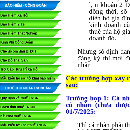
l, n khoản 2 
BẢO HIỂM - CÔNG ĐOÀN
đồng thời, số
Bảo Hiểm Xã Hội
diện hộ gia đì
kinh doanh c
Bảo Hiểm Y Tế
thuế của hộ gi
Bảo Hiểm Thất Nghiệp
doanh đó.
Kinh Phí Công Đoàn
Nhưng số định dan
Chế độ ốm đau BHXH
đăng ký thì mới đ
Chế Độ Thai Sản
nhân
Trợ Cấp Hưu Trí Xã Hội
Các trường hợp xảy 
Mẫu biểu hồ sơ, tờ khai bảo hiểm
sau:
THUẾ THU NHẬP CÁ NHÂN
Trường hợp 1: Cá nh
Quy định về thuế TNCN
cá nhân (chưa được
Cách tính thuế TNCN
01/7/2025:
Kê khai thuế TNCN
Thì cá nhân phải t
Mẫu biểu tờ khai thuế TNCN