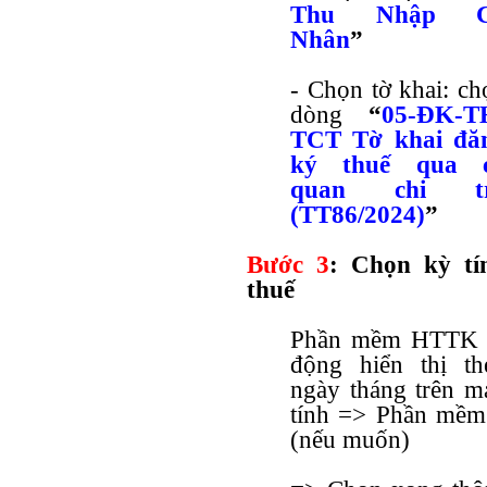
Thu Nhập 
Nhân
”
- Chọn tờ khai: ch
dòng
“
05-ĐK-T
TCT Tờ khai đă
ký thuế qua 
quan chi t
(TT86/2024)
”
Bước 3
: Chọn kỳ tí
thuế
Phần mềm HTTK t
động hiển thị th
ngày tháng trên m
tính => Phần mềm
(nếu muốn)