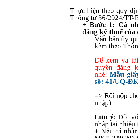
Thực hiện theo quy đị
Thông tư 86/2024/TT-
+ Bước 1: Cá nh
đăng ký thuế của
Văn bản ủy q
kèm theo
Thôn
Để xem và t
quyền đăng ky
nhé:
Mẫu giấ
số: 41/UQ-ĐK
=> Rồi nộp cho
nhập)
Lưu ý
: Đối v
nhập tại nhiều 
+ Nếu cá nhân