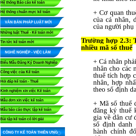
Hệ thống Báo cáo kế toán
+ Cơ quan thuế
Hệ thống chuẩn mực kế toán
của cá nhân, 
VĂN BẢN PHÁP LUẬT MỚI
của người phụ 
Những luật Thuế - Kế toán mới
Trường hợp 2.3: 
Tin tức kế toán mới
nhiều mã số thuế
NGHỀ NGHIỆP - VIỆC LÀM
+ Cá nhân phải
Biểu Mẫu Đăng Ký Doanh Nghiệp
nhân cho các 
Công việc của Kế toán
thuế tích hợp 
nhân, hợp nhấ
Hỏi đáp kế toán - Thuế
theo số định d
Kinh nghiệm xin việc Kế toán
Mẫu đơn xin việc kế toán
+ Mã số thuế đ
đăng ký thuế 
Mẫu báo cáo thực tập kế toán
gia về dân cư 
Bài tập kế toán có lời giải
số định danh 
hành chính đố
CÔNG TY KẾ TOÁN THIÊN ƯNG