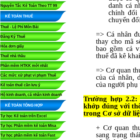
danh cá n
Nguyên Tắc Kế Toán Theo TT 99
chính đối
KẾ TOÁN THUẾ
chuyển đổi
Thuế - Lệ Phí Môn Bài
=> Cá nhân đư
Đăng Ký Thuế
thay cho mã s
Hóa đơn giấy
bao gồm cả vi
thuế đã kê khai
Thuế nhà thầu
Phần mềm HTKK mới nhất
=> Cơ quan thu
Các mức xử phạt vi phạm Thuế
của cá nhân, 
của người phụ 
Kế toán thuế cần lưu ý
Hộ kinh doanh, cá nhân kinh doanh
Trường hợp 2.2:
khớp đúng với thô
KẾ TOÁN TỔNG HỢP
trong Cơ sở dữ li
Tự học Kế toán trên Excel
Tự học Phần mềm kế toán Misa
+ Cơ quan thu
sang trạng th
Tự học phần mềm kế toán Fast