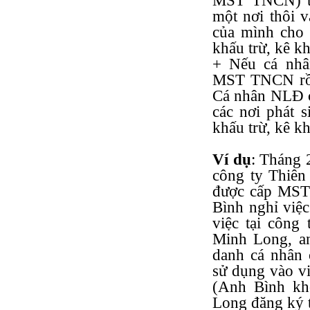
MST TNCN) th
một nơi thôi 
của mình cho 
khấu trừ, kê kh
+ Nếu cá nhâ
MST TNCN rồi
Cá nhân NLĐ c
các nơi phát 
khấu trừ, kê kh
Ví dụ
: Tháng 
công ty Thiê
được cấp MST
Bình nghỉ việ
việc tại công
Minh Long, an
danh cá nhân
sử dụng vào vi
(Anh Bình kh
Long đăng ký 