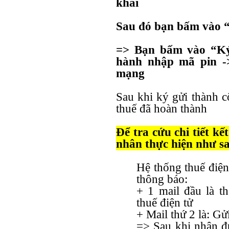
khai
Sau đó bạn bấm vào 
=> Bạn bấm vào “Ký 
hành nhập mã pin -
mạng
Sau khi ký gửi thành c
thuế đã hoàn thành
Để tra cứu chi tiết k
nhân thực hiện như s
Hệ thống thuế điện
thông báo:
+ 1 mail đầu là t
thuế điện tử
+ Mail thứ 2 là: Gử
=> Sau khi nhận đư