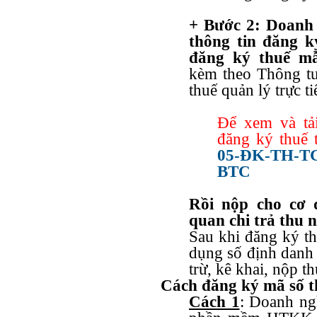
+ Bước 2: Doanh 
thông tin đăng k
đăng ký thuế
m
kèm theo Thông t
thuế quản lý trực t
Để xem và t
đăng ký thuế t
05-ĐK-TH-TC
BTC
Rồi nộp cho cơ 
quan chi trả thu 
Sau khi đăng ký th
dụng số định danh 
trừ, kê khai, nộp t
Cách đăng ký mã số 
Cách 1
: Doanh ng