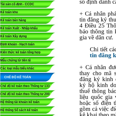
số định danh c
Tài sản cố định - CCDC
Kế toán kho
+ Cá nhân phải
tin đăng ký th
Kế toán bán hàng
4 Điều 25 Th
Kế toán Xuất - Nhập khẩu
bảo thông tin
gia về dân cư.
Kế toán Xây dựng
Định khoản - Hạch toán
Chi tiết c
Kiến thức kế toán tổng hợp
tin đăng 
Mẫu chứng từ tiền tệ
+ Cá nhân đư
Các loại mẫu biểu khác
thay cho mã 
CHẾ ĐỘ KẾ TOÁN
đăng ký kinh
ký hộ kinh do
Chế độ kế toán theo Thông tư 133
thuế thông bá
Chế độ kế toán theo Thông tư 200
liệu quốc gia 
hoặc số điện 
Hệ thống tài khoản kế toán
gồm cả việc đi
Hệ thống Sổ sách kế toán
kê khai theo m