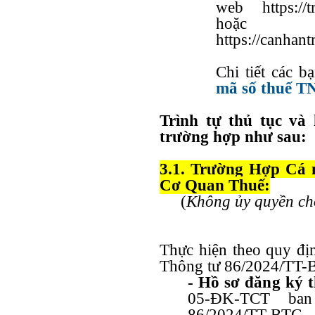
web
https://
hoặ
https://canhan
Chi tiết các 
mã số thuế 
Trình tự thủ tục và 
trường hợp như sau:
3.1. Trường Hợp Cá 
Cơ Quan Thuế:
(
Không ủy quyền cho
Thực hiện theo quy đị
Thông tư 86/2024/TT-
- Hồ sơ đăng ký t
05-ĐK-TCT ba
86/2024/TT-BTC
.