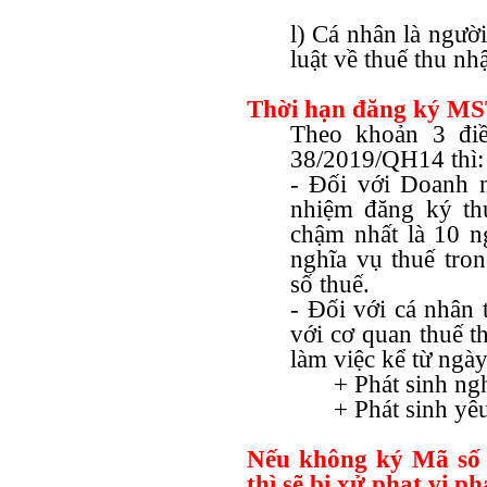
l) Cá nhân là ngườ
luật về thuế thu nh
Thời hạn đăng ký M
Theo khoản 3 điề
38/2019/QH14 thì:
- Đối với Doanh n
nhiệm đăng ký th
chậm nhất là 10 n
nghĩa vụ thuế tro
số thuế.
- Đối với cá nhân 
với cơ quan thuế t
làm việc kể từ ngày
+ Phát sinh ng
+ Phát sinh yê
Nếu không ký Mã số
thì sẽ bị xử phạt vi 