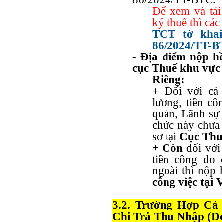
Để xem và ta
ký thuế thì cá
TCT tờ khai
86/2024/TT-
- Địa điểm nộp h
cục Thuế khu vực 
Riêng:
+ Đối với cá 
lương, tiền cô
quán, Lãnh sự 
chức này chưa 
sơ tại
Cục Thuế
+ Còn
đối với
tiền công do 
ngoài thì nộp 
công việc tại
3.2. Trường Hợp C
Chi Trả Thu Nhập (D