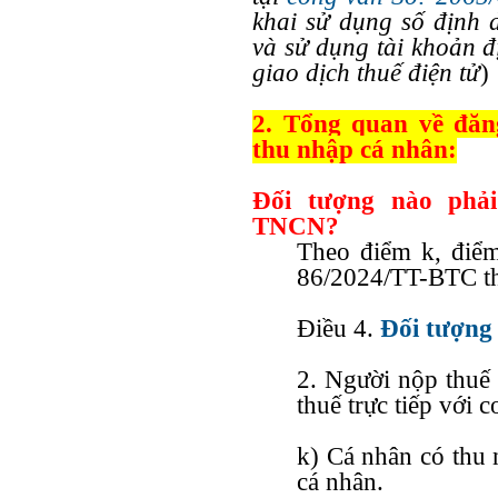
khai sử dụng số định 
và sử dụng tài khoản đ
giao dịch thuế điện tử
)
2. Tổng quan về đăng
thu nhập cá nhân:
Đối tượng nào phả
TNCN?
Theo điểm k, điểm
86/2024/TT-BTC th
Điều 4.
Đối tượng
2. Người nộp thuế 
thuế trực tiếp với 
k) Cá nhân có thu 
cá nhân.