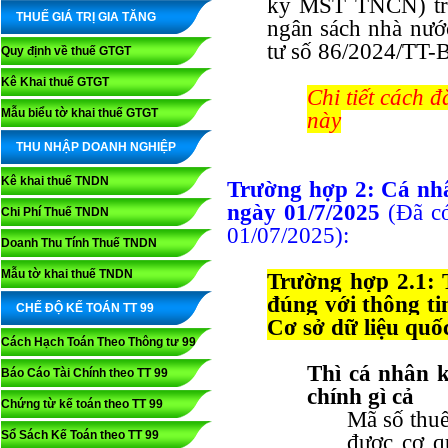
ký MST TNCN) trướ
THUẾ GIÁ TRỊ GIA TĂNG
ngân sách nhà nướ
tư số 86/2024/TT
Quy định về thuế GTGT
Kê Khai thuế GTGT
Chi tiết cách đ
Mẫu biểu tờ khai thuế GTGT
này
THU NHẬP DOANH NGHIỆP
Kê khai thuế TNDN
Trường hợp 2:
Cá nhâ
ngày 01/7/2025
(Đã c
Chi Phí Thuế TNDN
01/07/2025):
Doanh Thu Tính Thuế TNDN
Mẫu tờ khai thuế TNDN
Trường hợp 2.1: 
đúng với thông ti
CHẾ ĐỘ KẾ TOÁN TT 99
Cơ sở dữ liệu quố
Cách Hạch Toán Theo Thông tư 99
Thì cá nhân 
Báo Cáo Tài Chính theo TT 99
chính gì cả
Chứng từ kế toán theo TT 99
Mã số thuế
Sổ Sách Kế Toán theo TT 99
được cơ q