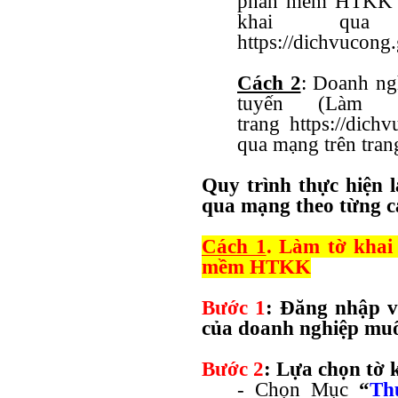
phần mềm HTKK =
khai qua
https://dichvucong
Cách 2
: Doanh ng
tuyến (Làm t
trang
https://dich
qua mạng trên tran
Quy trình thực hiện 
qua mạng theo từng c
Cách 1
. Làm tờ kha
mềm HTKK
Bước 1
: Đăng nhập 
của doanh nghiệp muô
Bước 2
: Lựa chọn tờ
- Chọn Mục
“
Th