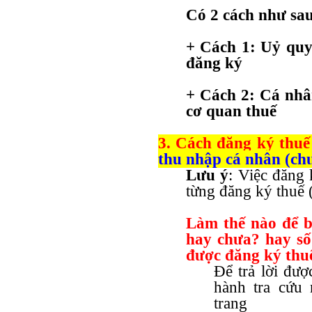
Có 2 cách như sa
+ Cách 1: Uỷ quy
đăng ký
+ Cách 2: Cá nhâ
cơ quan thuế
3. Cách đăng ký thu
thu nhập cá nhân (ch
Lưu ý
: Việc đăng 
từng đăng ký thu
Làm thế nào để b
hay chưa? hay s
được đăng ký thu
Để trả lời đượ
hành tra cứu 
trang