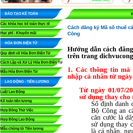
ĐÀO TẠO KẾ TOÁN
K
Các khóa học kế toán thực tế
Cách đăng ký Mã số thuế cá
Công
Học phí - Khuyến mãi
HÓA ĐƠN ĐIỆN TỬ
Hướng dẫn cách đăng ky
Quy định về Hóa Đơn Điện Tử
trên trang dichvucong
Cách Lập và Xử Lý Hóa Đơn Điện Tử
1. Các thông tin mà 
Mẫu Hóa Đơn Điện Tử
nhập cá nhân từ ngày 
LAO ĐỘNG - TIỀN LƯƠNG
Từ ngày 01/07/2
Luật Lao Động
sử dụng thay cho 
Kế toán tiền lương
Số định danh 
Bộ Công an cấ
Hợp Đồng Thử Việc
căn cước là d
Hợp Đồng Lao Động
sử dụng thay 
Mẫu chứng từ Tiền lương
là cá nhân, ng