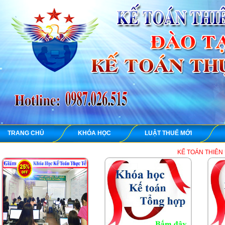
TRANG CHỦ
KHÓA HỌC
LUẬT THUẾ MỚI
KẾ TOÁN THIÊN ƯNG chuyên dạy 