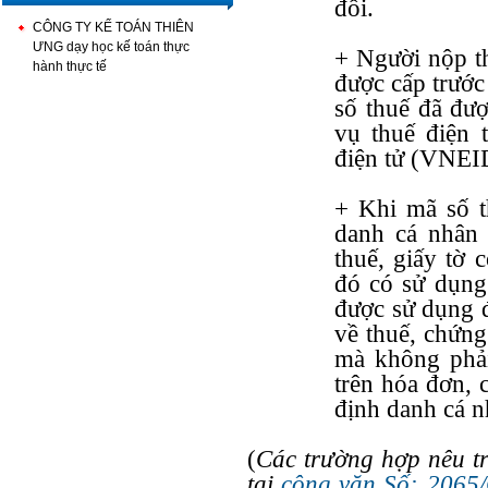
đổi.
CÔNG TY KẾ TOÁN THIÊN
ƯNG dạy học kế toán thực
+ Người nộp th
hành thực tế
được cấp trước
số thuế đã đư
vụ thuế điện 
điện tử (VNEI
+ Khi mã số t
danh cá nhân 
thuế, giấy tờ c
đó có sử dụng
được sử dụng đ
về thuế, chứng
mà không phải
trên hóa đơn, 
định danh cá n
(
Các trường hợp nêu t
tại
công văn Số: 2065