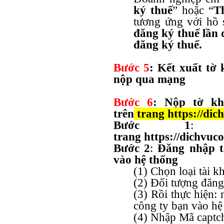
ký thuế
” hoặc “
T
tương ứng với hồ 
đăng ký thuế lần
đăng ký thuế.
Bước 5
: Kết xuất tờ
nộp qua mạng
Bước 6
: Nộp tờ k
trên
trang https://dic
Bước 1
trang
https://dichvuc
Bước 2
:
Đăng nhập t
vào hệ thống
(1) Chọn loại tài 
(2) Đối tượng đăn
(3) Rồi thực hiện:
công ty bạn vào hệ
(4) Nhập Mã captc